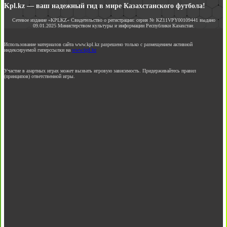
Kpl.kz — ваш надежный гид в мире Казахстанского футбола!
Сетевое издание «KPLKZ» Свидетельство о регистрации: серия № KZ11VPY00109441 выдано
09.01.2025 Министерством культуры и информации Республики Казахстан.
Использование материалов сайта www.kpl.kz разрешено только с размещением активной
индексируемой гиперссылки на
www.kpl.kz
Участие в азартных играх может вызвать игровую зависимость. Придерживайтесь правил
(принципов) ответственной игры.