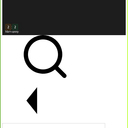
:
3
2
Матч-центр