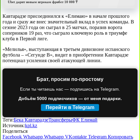
Ubet дарит новым игрокам фрибет 10 000 ₸
Кавтарадзе присоединился к «Елимаю» в начале прошлого
года и сразу же внес значительный вклад в успех команды. В
сезоне 2023 года он сыграл в 25 матчах, поразив ворота
соперников 19 раз, что сыграло ключевую роль в триумфе
клуба в Первой лиге.
«Мелилья», выступающая в третьем дивизионе испанского
футбола – «Сегунде B», видит в приобретении Кавтарадзе
потенциал усиления своей атакующей линии.
Брат, просим по-простому
Если ты читаешь нас — подпишись на Telegram.
Добьём 5000 подписчиков — от меня подарки.
Перейти в Telegram
Теги:
Бека Кавтарадзе
Трансферы
ФК Елимай
Источник:
kpl.kz
Поделиться
Facebook
Whatsapp
Whatsapp
VKontakte
Telegram
Копировать