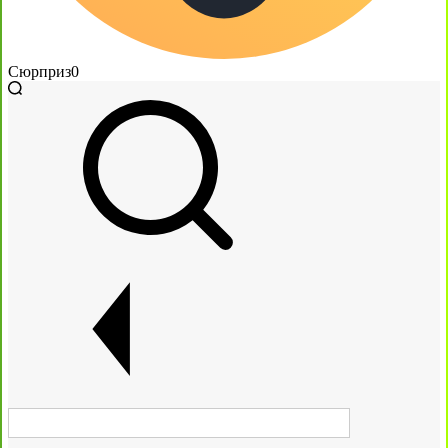
Сюрприз
0