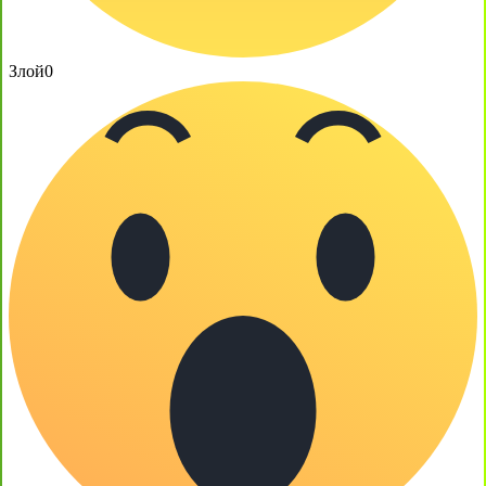
Злой
0