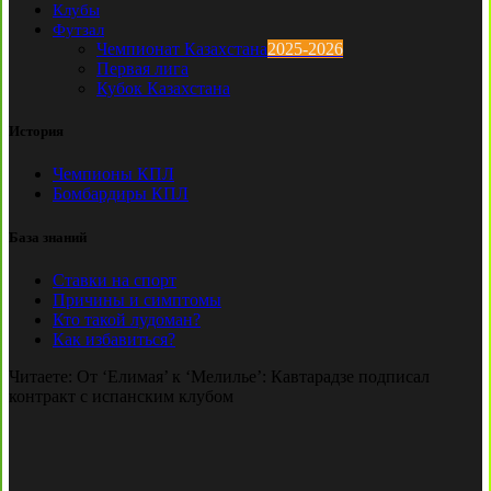
Клубы
Футзал
Чемпионат Казахстана
2025-2026
Первая лига
Кубок Казахстана
История
Чемпионы КПЛ
Бомбардиры КПЛ
База знаний
Ставки на спорт
Причины и симптомы
Кто такой лудоман?
Как избавиться?
Читаете:
От ‘Елимая’ к ‘Мелилье’: Кавтарадзе подписал
контракт с испанским клубом