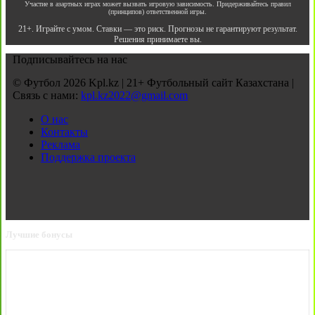
Участие в азартных играх может вызвать игровую зависимость. Придерживайтесь правил
(принципов) ответственной игры.
21+. Играйте с умом. Ставки — это риск. Прогнозы не гарантируют результат.
Решения принимаете вы.
Подписывайтесь на нас
© Футбол 2026 Kpl.kz | 21+ Футбольный сайт Казахстана |
Связь с нами:
kpl.kz2022@gmail.com
О нас
Контакты
Реклама
Поддержка проекта
Лучшие бонусы