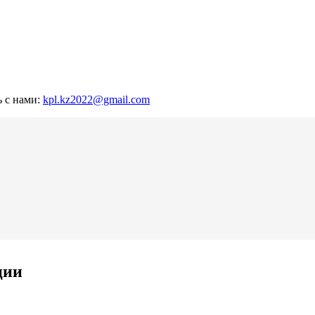
ь с нами:
kpl.kz2022@gmail.com
ции