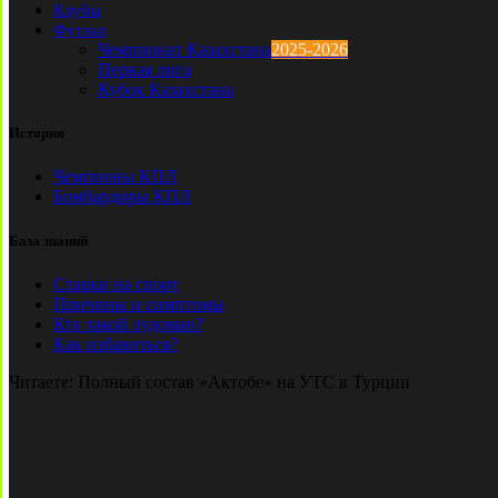
Клубы
Футзал
Чемпионат Казахстана
2025-2026
Первая лига
Кубок Казахстана
История
Чемпионы КПЛ
Бомбардиры КПЛ
База знаний
Ставки на спорт
Причины и симптомы
Кто такой лудоман?
Как избавиться?
Читаете:
Полный состав «Актобе» на УТС в Турции