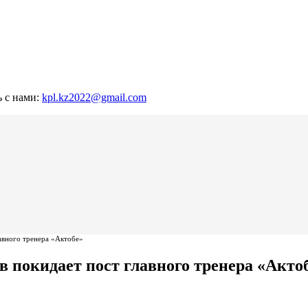
ь с нами:
kpl.kz2022@gmail.com
авного тренера «Актобе»
 покидает пост главного тренера «Акто