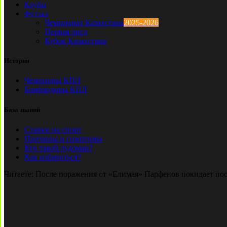
Клубы
Футзал
Чемпионат Казахстана
2025-2026
Первая лига
Кубок Казахстана
История
Чемпионы КПЛ
Бомбардиры КПЛ
База знаний
Ставки на спорт
Причины и симптомы
Кто такой лудоман?
Как избавиться?
Читаете:
После поражения от «Елимая» Парфенов покидает пос