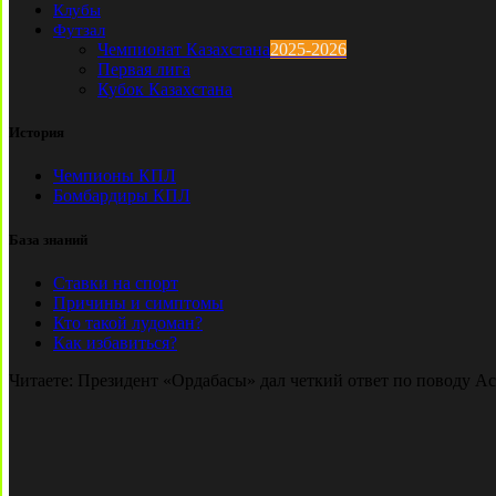
Клубы
Футзал
Чемпионат Казахстана
2025-2026
Первая лига
Кубок Казахстана
История
Чемпионы КПЛ
Бомбардиры КПЛ
База знаний
Ставки на спорт
Причины и симптомы
Кто такой лудоман?
Как избавиться?
Читаете:
Президент «Ордабасы» дал четкий ответ по поводу А