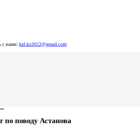
ь с нами:
kpl.kz2022@gmail.com
ова
т по поводу Астанова