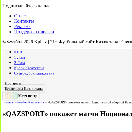
Подписывайтесь на нас
О нас
Контакты
Реклама
Поддержка проекта
© Футбол 2026 Kpl.kz | 21+ Футбольный сайт Казахстана | Связ
КПЛ
1 Лига
2 Лига
Кубок Казахстана
Суперкубок Казахстана
Прогнозы
Букмекеры Казахстана
Матч-центр
2
2
:
Главная
>
Футбол Казахстана
>
«QAZSPORT» покажет матчи Национальной сборной Каза
«QAZSPORT» покажет матчи Националь