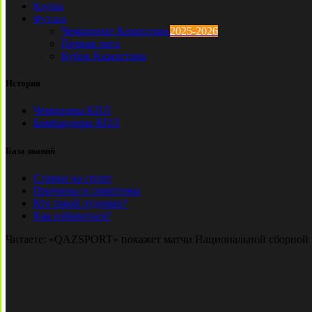
Клубы
Футзал
Чемпионат Казахстана
2025-2026
Первая лига
Кубок Казахстана
История
Чемпионы КПЛ
Бомбардиры КПЛ
База знаний
Ставки на спорт
Причины и симптомы
Кто такой лудоман?
Как избавиться?
Читаете:
«QAZSPORT» покажет матчи Национальной сборной 