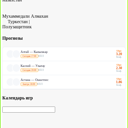
Мухаммедали Алмахан
Туркестан
|
Полузащитник
Прогнозы
Ubet
Алтай — Кызылжар
3.20
КПЛ
Сегодня 17:00
Коэф.
Ubet
Каспий — Улытау
2.30
КПЛ
Сегодня 20:00
Коэф.
Ubet
Астана — Окжетпес
1.86
КПЛ
Завтра 18:00
Коэф.
Календарь игр