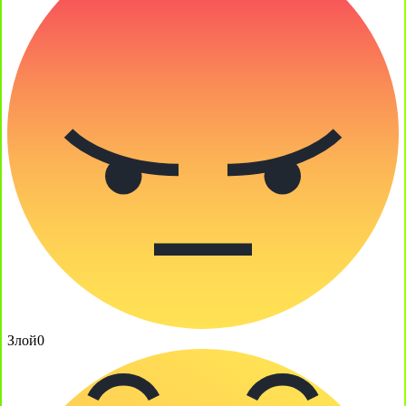
Злой
0