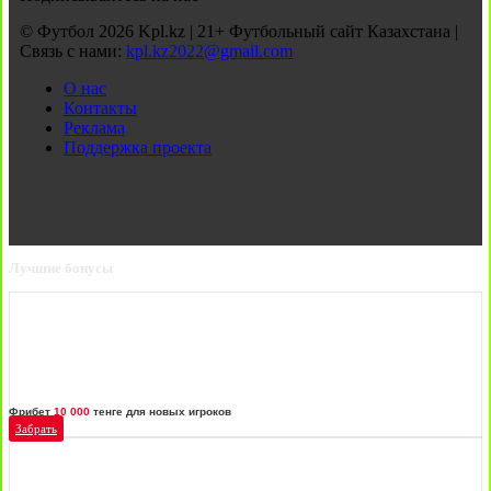
© Футбол 2026 Kpl.kz | 21+ Футбольный сайт Казахстана |
Связь с нами:
kpl.kz2022@gmail.com
О нас
Контакты
Реклама
Поддержка проекта
Лучшие бонусы
Фрибет
10 000
тенге для новых игроков
Забрать