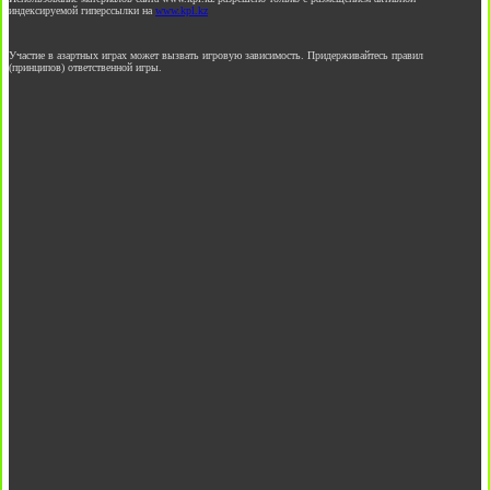
индексируемой гиперссылки на
www.kpl.kz
Участие в азартных играх может вызвать игровую зависимость. Придерживайтесь правил
(принципов) ответственной игры.