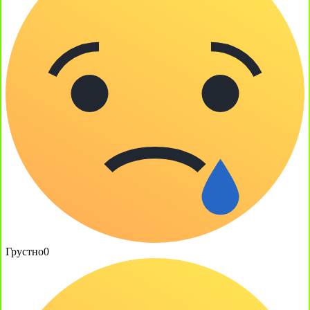
Грустно
0