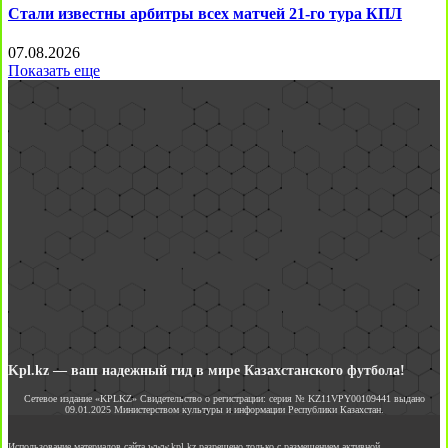
Стали известны арбитры всех матчей 21-го тура КПЛ
07.08.2026
Показать еще
Kpl.kz — ваш надежный гид в мире Казахстанского футбола!
Сетевое издание «KPLKZ» Свидетельство о регистрации: серия № KZ11VPY00109441 выдано
09.01.2025 Министерством культуры и информации Республики Казахстан.
Использование материалов сайта www.kpl.kz разрешено только с размещением активной