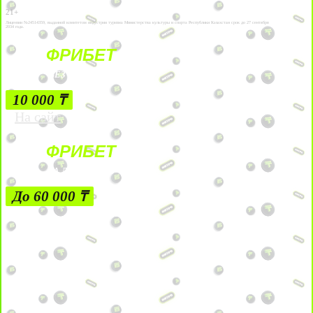
21+
Лицензии №24514359, выданной комитетом индустрии туризма Министерства культуры и спорта Республики Казахстан срок до 27 сентября
2034 года.
ФРИБЕТ
БЕЗ УСЛОВИЙ
10 000 ₸
На сайт
ФРИБЕТ
ЗА ДЕПОЗИТЫ
До 60 000 ₸