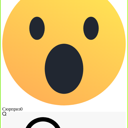
Сюрприз
0