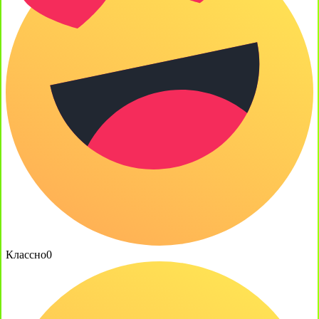
Классно
0