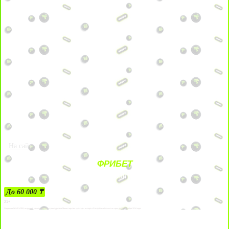
На сайт
ФРИБЕТ
ЗА ДЕПОЗИТЫ
До 60 000 ₸
21+
Лицензии №24514359, выданной комитетом индустрии туризма Министерства культуры и спорта Республики Казахстан срок до 27 сентября 2034 года.