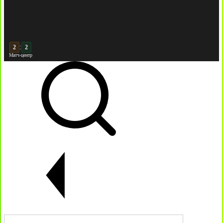
:
3
Матч-центр