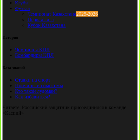
Клубы
Футзал
Чемпионат Казахстана
2025-2026
Первая лига
Кубок Казахстана
История
Чемпионы КПЛ
Бомбардиры КПЛ
База знаний
Ставки на спорт
Причины и симптомы
Кто такой лудоман?
Как избавиться?
Читаете:
Российский защитник присоединился к команде
«Каспий»