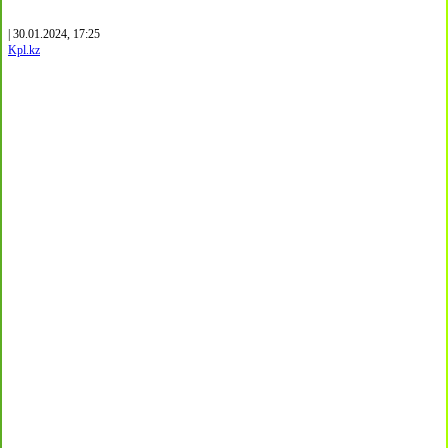
| 30.01.2024, 17:25
Kpl.kz