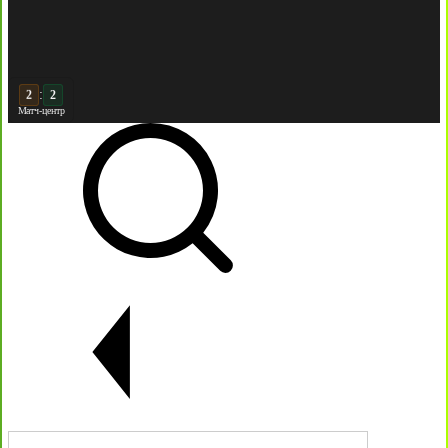
:
3
2
Матч-центр