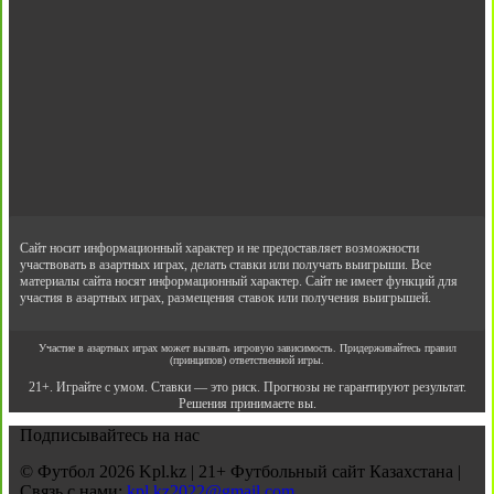
Сайт носит информационный характер и не предоставляет возможности
участвовать в азартных играх, делать ставки или получать выигрыши. Все
материалы сайта носят информационный характер. Сайт не имеет функций для
участия в азартных играх, размещения ставок или получения выигрышей.
Участие в азартных играх может вызвать игровую зависимость. Придерживайтесь правил
(принципов) ответственной игры.
21+. Играйте с умом. Ставки — это риск. Прогнозы не гарантируют результат.
Решения принимаете вы.
Подписывайтесь на нас
© Футбол 2026 Kpl.kz | 21+ Футбольный сайт Казахстана |
Связь с нами:
kpl.kz2022@gmail.com