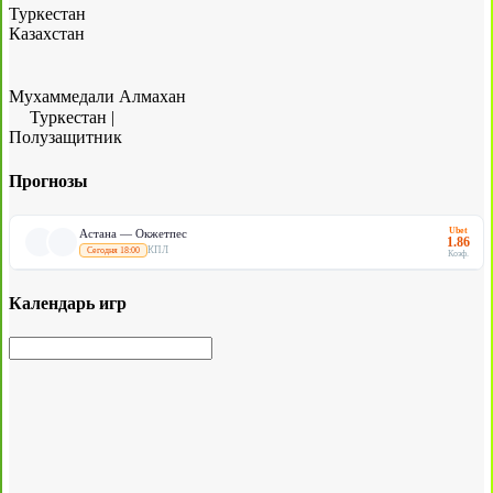
Туркестан
Казахстан
Мухаммедали Алмахан
Туркестан
|
Полузащитник
Прогнозы
Ubet
Астана — Окжетпес
1.86
КПЛ
Сегодня 18:00
Коэф.
Календарь игр