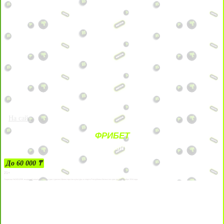
На сайт
ФРИБЕТ
ЗА ДЕПОЗИТЫ
До 60 000 ₸
21+
Лицензии №24514359, выданной комитетом индустрии туризма Министерства культуры и спорта Республики Казахстан срок до 27 сентября 2034 года.