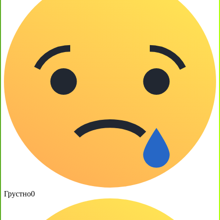
Грустно
0