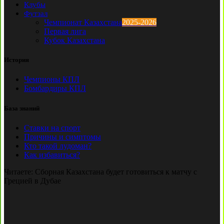
Клубы
Футзал
Чемпионат Казахстана
2025-2026
Первая лига
Кубок Казахстана
История
Чемпионы КПЛ
Бомбардиры КПЛ
База знаний
Ставки на спорт
Причины и симптомы
Кто такой лудоман?
Как избавиться?
Читаете:
Сборная Казахстана будет готовиться к матчу с
Грецией в Дубае