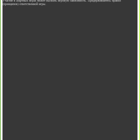
Участие в азартных играх может вызвать игровую зависимость. Придерживайтесь правил
(принципов) ответственной игры.