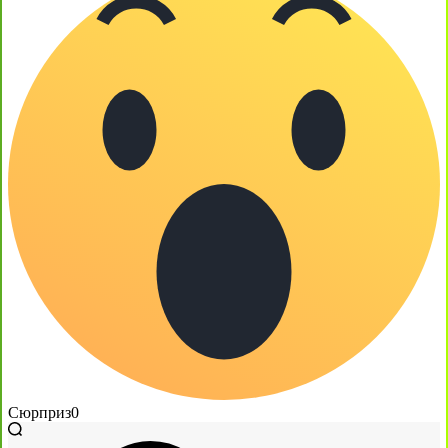
Сюрприз
0