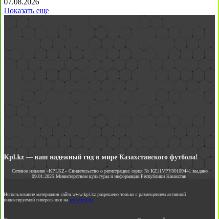
07.08.2026
Показать еще
Kpl.kz — ваш надежный гид в мире Казахстанского футбола!
Сетевое издание «KPLKZ» Свидетельство о регистрации: серия № KZ11VPY00109441 выдано
09.01.2025 Министерством культуры и информации Республики Казахстан.
Использование материалов сайта www.kpl.kz разрешено только с размещением активной
индексируемой гиперссылки на
www.kpl.kz