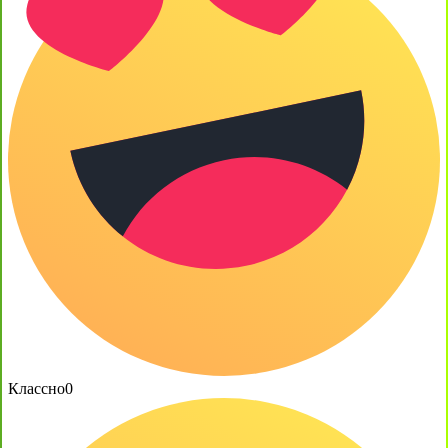
Классно
0