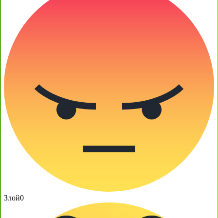
Злой
0