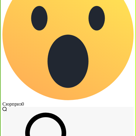
Сюрприз
0