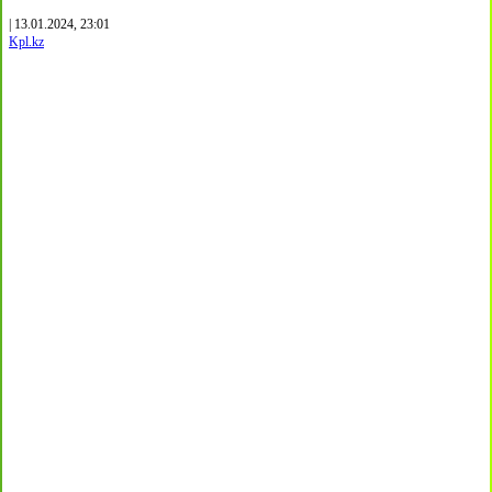
| 13.01.2024, 23:01
Kpl.kz