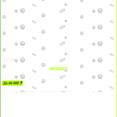
На сайт
ФРИБЕТ
ЗА ДЕПОЗИТЫ
До 60 000 ₸
21+
Лицензии №24514359, выданной комитетом индустрии туризма Министерства культуры и спорта Республики Казахстан срок до 27 сентября 2034 года.