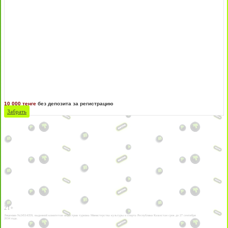
10 000 тенге
без депозита за регистрацию
Забрать
21+
Лицензии №24514359, выданной комитетом индустрии туризма Министерства культуры и спорта Республики Казахстан срок до 27 сентября
2034 года.