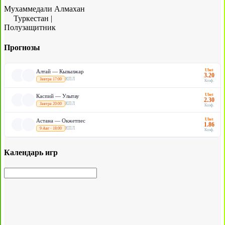
Мухаммедали Алмахан
Туркестан
|
Полузащитник
Прогнозы
Ubet
Алтай — Кызылжар
3.20
КПЛ
Завтра 17:00
Коэф.
Ubet
Каспий — Улытау
2.30
КПЛ
Завтра 20:00
Коэф.
Ubet
Астана — Окжетпес
1.86
КПЛ
9 Авг · 18:00
Коэф.
Календарь игр