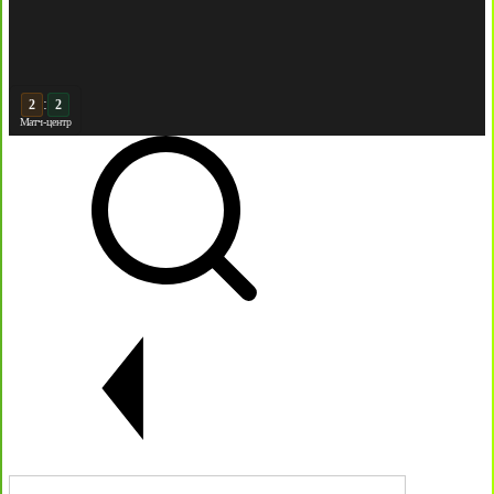
:
3
2
Матч-центр