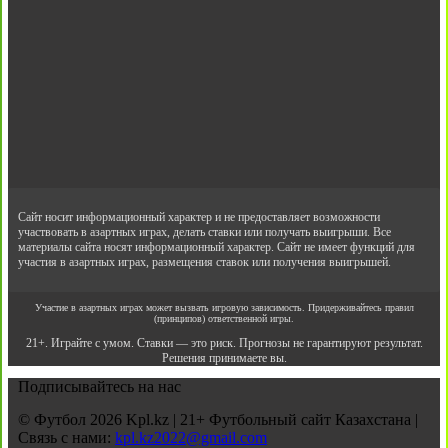
Сайт носит информационный характер и не предоставляет возможности
участвовать в азартных играх, делать ставки или получать выигрыши. Все
материалы сайта носят информационный характер. Сайт не имеет функций для
участия в азартных играх, размещения ставок или получения выигрышей.
Участие в азартных играх может вызвать игровую зависимость. Придерживайтесь правил
(принципов) ответственной игры.
21+. Играйте с умом. Ставки — это риск. Прогнозы не гарантируют результат.
Решения принимаете вы.
Подписывайтесь на нас
© Футбол 2026 Kpl.kz | 21+ Футбольный сайт Казахстана |
Связь с нами:
kpl.kz2022@gmail.com