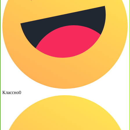
Классно
0