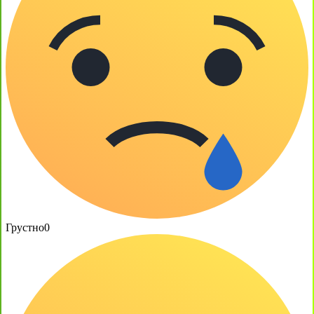
Грустно
0