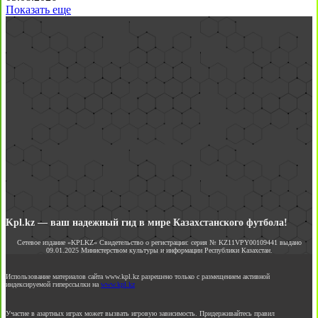
Показать еще
Kpl.kz — ваш надежный гид в мире Казахстанского футбола!
Сетевое издание «KPLKZ» Свидетельство о регистрации: серия № KZ11VPY00109441 выдано
09.01.2025 Министерством культуры и информации Республики Казахстан.
Использование материалов сайта www.kpl.kz разрешено только с размещением активной
индексируемой гиперссылки на
www.kpl.kz
Участие в азартных играх может вызвать игровую зависимость. Придерживайтесь правил