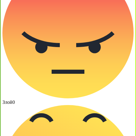
Злой
0