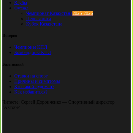
Клубы
Футзал
Чемпионат Казахстана
2025-2026
Первая лига
Кубок Казахстана
История
Чемпионы КПЛ
Бомбардиры КПЛ
База знаний
Ставки на спорт
Причины и симптомы
Кто такой лудоман?
Как избавиться?
Читаете:
Сергей Доронченко — Спортивный директор
‘Актобе’