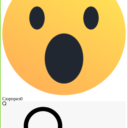
Сюрприз
0