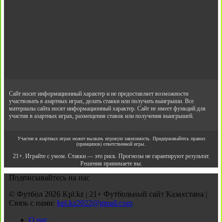
Сайт носит информационный характер и не предоставляет возможности
участвовать в азартных играх, делать ставки или получать выигрыши. Все
материалы сайта носят информационный характер. Сайт не имеет функций для
участия в азартных играх, размещения ставок или получения выигрышей.
Участие в азартных играх может вызвать игровую зависимость. Придерживайтесь правил
(принципов) ответственной игры.
21+. Играйте с умом. Ставки — это риск. Прогнозы не гарантируют результат.
Решения принимаете вы.
Подписывайтесь на нас
© Футбол 2026 Kpl.kz | 21+ Футбольный сайт Казахстана |
Связь с нами:
kpl.kz2022@gmail.com
О нас