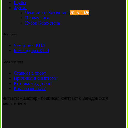
Клубы
Футзал
Чемпионат Казахстана
2025-2026
Первая лига
Кубок Казахстана
История
Чемпионы КПЛ
Бомбардиры КПЛ
База знаний
Ставки на спорт
Причины и симптомы
Кто такой лудоман?
Как избавиться?
Читаете:
«Шахтер» подписал контракт с македонским
защитником