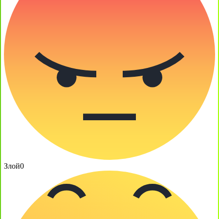
Злой
0