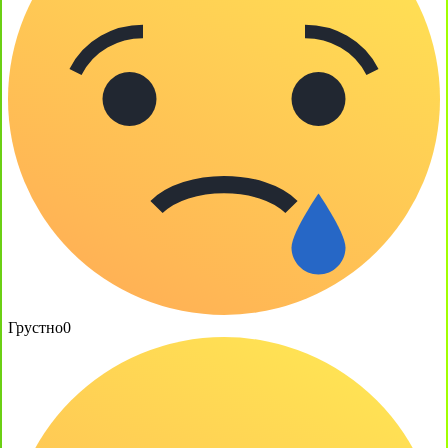
Грустно
0