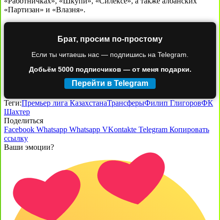
«Работничках», «Шкупи», «Силексе», а также албанских
«Партизан» и «Влазня».
Брат, просим по-простому
Если ты читаешь нас — подпишись на Telegram.
Добьём 5000 подписчиков — от меня подарки.
Перейти в Telegram
Теги:
Премьер лига Казахстана
Трансферы
Филип Глигоров
ФК
Шахтер
Поделиться
Facebook
Whatsapp
Whatsapp
VKontakte
Telegram
Копировать
ссылку
Ваши эмоции?