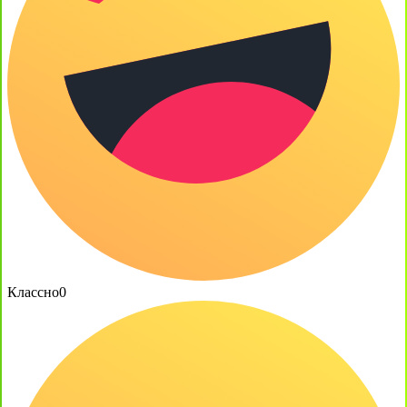
Классно
0