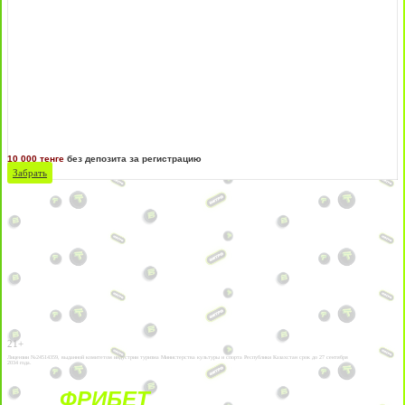
10 000 тенге
без депозита за регистрацию
Забрать
21+
Лицензии №24514359, выданной комитетом индустрии туризма Министерства культуры и спорта Республики Казахстан срок до 27 сентября
2034 года.
ФРИБЕТ