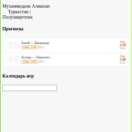
Мухаммедали Алмахан
Туркестан
|
Полузащитник
Прогнозы
Ubet
Алтай — Кызылжар
3.20
КПЛ
8 Авг · 17:00
Коэф.
Ubet
Астана — Окжетпес
1.86
КПЛ
9 Авг · 18:00
Коэф.
Календарь игр