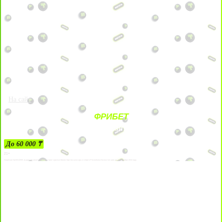
На сайт
ФРИБЕТ
ЗА ДЕПОЗИТЫ
До 60 000 ₸
21+
Лицензии №24514359, выданной комитетом индустрии туризма Министерства культуры и спорта Республики Казахстан срок до 27 сентября 2034 года.