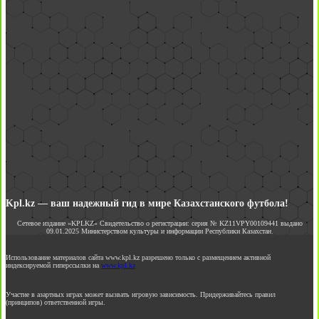
Kpl.kz — ваш надежный гид в мире Казахстанского футбола!
Сетевое издание «KPLKZ» Свидетельство о регистрации: серия № KZ11VPY00109441 выдано
09.01.2025 Министерством культуры и информации Республики Казахстан.
Использование материалов сайта www.kpl.kz разрешено только с размещением активной
индексируемой гиперссылки на
www.kpl.kz
Участие в азартных играх может вызвать игровую зависимость. Придерживайтесь правил
(принципов) ответственной игры.