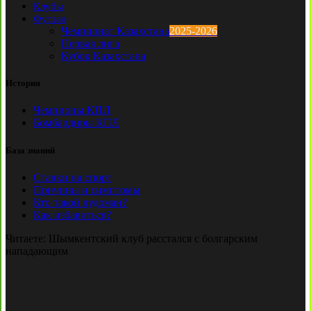
Клубы
Футзал
Чемпионат Казахстана
2025-2026
Первая лига
Кубок Казахстана
История
Чемпионы КПЛ
Бомбардиры КПЛ
База знаний
Ставки на спорт
Причины и симптомы
Кто такой лудоман?
Как избавиться?
Читаете:
Шымкентский клуб расстался с болгарским
нападающим