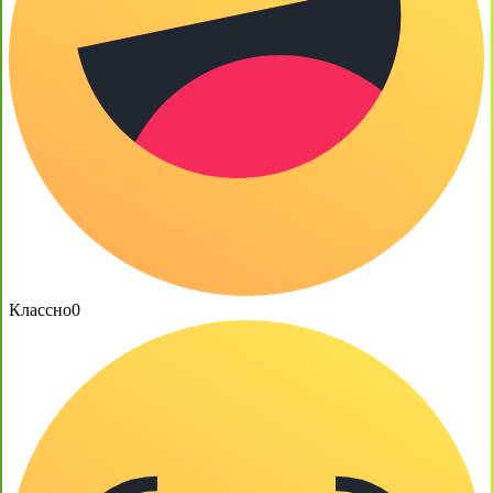
Классно
0