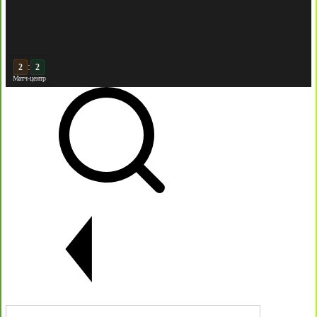
:
3
2
Матч-центр