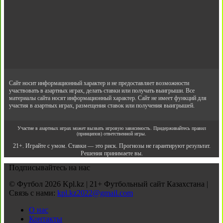
Сайт носит информационный характер и не предоставляет возможности
участвовать в азартных играх, делать ставки или получать выигрыши. Все
материалы сайта носят информационный характер. Сайт не имеет функций для
участия в азартных играх, размещения ставок или получения выигрышей.
Участие в азартных играх может вызвать игровую зависимость. Придерживайтесь правил
(принципов) ответственной игры.
21+. Играйте с умом. Ставки — это риск. Прогнозы не гарантируют результат.
Решения принимаете вы.
Подписывайтесь на нас
© Футбол 2026 Kpl.kz | 21+ Футбольный сайт Казахстана |
Связь с нами:
kpl.kz2022@gmail.com
О нас
Контакты