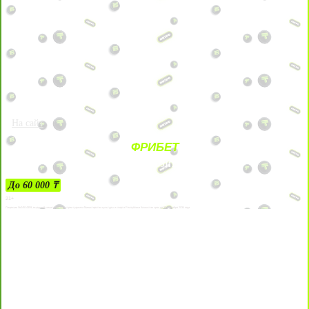
На сайт
ФРИБЕТ
ЗА ДЕПОЗИТЫ
До 60 000 ₸
21+
Лицензии №24514359, выданной комитетом индустрии туризма Министерства культуры и спорта Республики Казахстан срок до 27 сентября 2034 года.