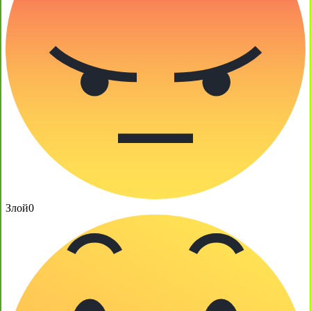
Злой
0