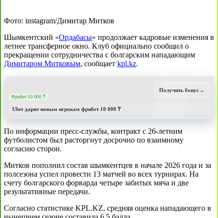
Фото: instagram/Димитар Митков
Шымкентский «
Ордабасы
» продолжает кадровые изменения в
летнее трансферное окно. Клуб официально сообщил о
прекращении сотрудничества с болгарским нападающим
Димитаром Митковым
, сообщает
kpl.kz
.
Получить бонус
→
Фрибет 10 000 ₸
Ubet дарит новым игрокам фрибет 10 000 ₸
По информации пресс-службы, контракт с 26-летним
футболистом был расторгнут досрочно по взаимному
согласию сторон.
Митков пополнил состав шымкентцев в начале 2026 года и за
полсезона успел провести 13 матчей во всех турнирах. На
счету болгарского форварда четыре забитых мяча и две
результативные передачи.
Согласно статистике KPL.KZ, средняя оценка нападающего в
нынешнем сезоне составила 6,5 балла.