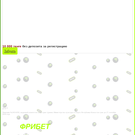
10 000 тенге
без депозита за регистрацию
Забрать
21+
Лицензии №24514359, выданной комитетом индустрии туризма Министерства культуры и спорта Республики Казахстан срок до 27 сентября
2034 года.
ФРИБЕТ
БЕЗ УСЛОВИЙ