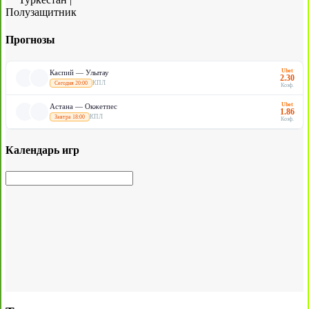
Полузащитник
Прогнозы
Ubet
Каспий — Улытау
2.30
КПЛ
Сегодня 20:00
Коэф.
Ubet
Астана — Окжетпес
1.86
КПЛ
Завтра 18:00
Коэф.
Календарь игр