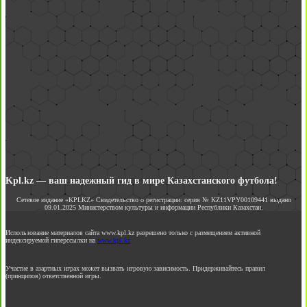
Kpl.kz — ваш надежный гид в мире Казахстанского футбола!
Сетевое издание «KPLKZ» Свидетельство о регистрации: серия № KZ11VPY00109441 выдано
09.01.2025 Министерством культуры и информации Республики Казахстан.
Использование материалов сайта www.kpl.kz разрешено только с размещением активной
индексируемой гиперссылки на
www.kpl.kz
Участие в азартных играх может вызвать игровую зависимость. Придерживайтесь правил
(принципов) ответственной игры.