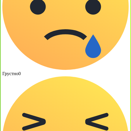
Грустно
0