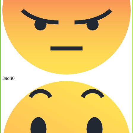
Злой
0