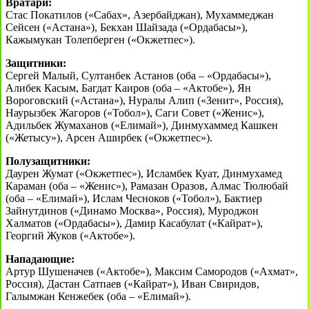
Вратари:
Стас Покатилов («Сабах», Азербайджан), Мухаммеджан
Сейсен («Астана»), Бекхан Шайзада («Ордабасы»),
Кажымукан Толепберген («Окжетпес»).
Защитники:
Сергей Малый, Султанбек Астанов (оба – «Ордабасы»),
Алибек Касым, Багдат Каиров (оба – «Актобе»), Ян
Вороговский («Астана»), Нуралы Алип («Зенит», Россия),
Наурызбек Жагоров («Тобол»), Саги Совет («Женис»),
Адильбек Жумаханов («Елимай»), Динмухаммед Кашкен
(«Жетысу»), Арсен Аширбек («Окжетпес»).
Полузащитники:
Даурен Жумат («Окжетпес»), Исламбек Куат, Динмухамед
Караман (оба – «Женис»), Рамазан Оразов, Алмас Тюлюбай
(оба – «Елимай»), Ислам Чесноков («Тобол»), Бактиер
Зайнутдинов («Динамо Москва», Россия), Муроджон
Халматов («Ордабасы»), Дамир Касабулат («Кайрат»),
Георгий Жуков («Актобе»).
Нападающие:
Артур Шушеначев («Актобе»), Максим Самородов («Ахмат»,
Россия), Дастан Сатпаев («Кайрат»), Иван Свиридов,
Галымжан Кенжебек (оба – «Елимай»).