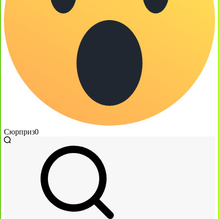
Сюрприз
0