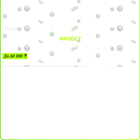
На сайт
ФРИБЕТ
ЗА ДЕПОЗИТЫ
До 60 000 ₸
21+
Лицензии №24514359, выданной комитетом индустрии туризма Министерства культуры и спорта Республики Казахстан срок до 27 сентября 2034 года.