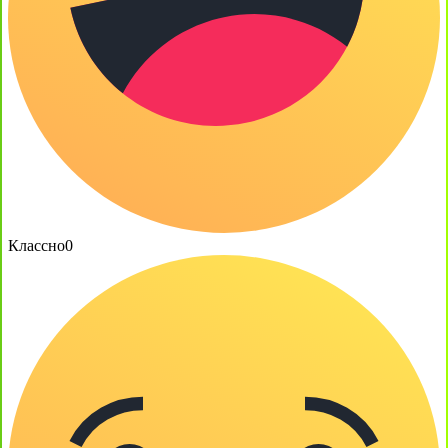
Классно
0