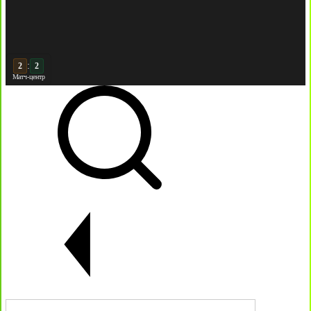
:
3
Матч-центр