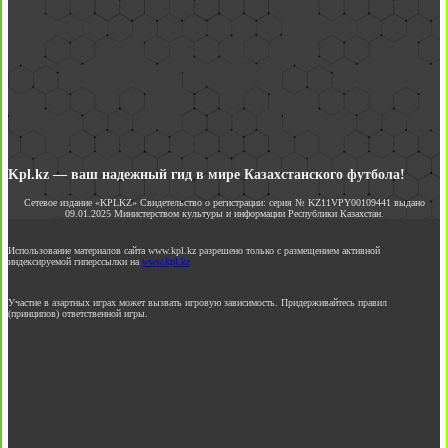
Kpl.kz — ваш надежный гид в мире Казахстанского футбола!
Сетевое издание «KPLKZ» Свидетельство о регистрации: серия № KZ11VPY00109441 выдано
09.01.2025 Министерством культуры и информации Республики Казахстан.
Использование материалов сайта www.kpl.kz разрешено только с размещением активной
индексируемой гиперссылки на
www.kpl.kz
Участие в азартных играх может вызвать игровую зависимость. Придерживайтесь правил
(принципов) ответственной игры.