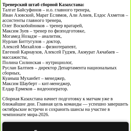
Тренерский штаб сборной Казахстана:
Талгат Байсуфинов – и.о. главного тренера,
Иван Азовский, Марат Еслямов, Али Алиев, Елдос Ахметов –
ассистенты главного тренера,
Олег Воскобойников – тренер вратарей,
Максим Зуев – тренер по физподготовке,
Могамед Нозадзе – аналитик,
Нурлан Биттугулов – доктор,
Алексей Михайлов – физиотерапевт,
Евгений Карнаухов, Алексей Гудзев, Акмурат Акчабаев –
массажисты,
Полина Силинская – нутрициолог,
Руслан Балтиев – директор Департамента национальных
сборных,
Куаныш Муханбет – менеджер,
Максим Шауберт – кит-менеджер,
Елдар Ермеков – видеооператор.
Сборная Казахстана начнет подготовку к матчам уже в
ближайшие дни. Главная цель команды — успешно завершить
октябрьские встречи и сохранить шансы на участие в
чемпионате мира-2026.