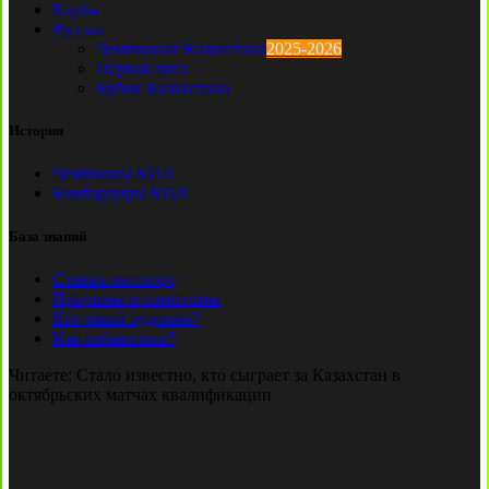
Клубы
Футзал
Чемпионат Казахстана
2025-2026
Первая лига
Кубок Казахстана
История
Чемпионы КПЛ
Бомбардиры КПЛ
База знаний
Ставки на спорт
Причины и симптомы
Кто такой лудоман?
Как избавиться?
Читаете:
Стало известно, кто сыграет за Казахстан в
октябрьских матчах квалификации