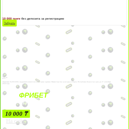
10 000 тенге
без депозита за регистрацию
Забрать
21+
Лицензии №24514359, выданной комитетом индустрии туризма Министерства культуры и спорта Республики Казахстан срок до 27 сентября
2034 года.
ФРИБЕТ
БЕЗ УСЛОВИЙ
10 000 ₸
На сайт