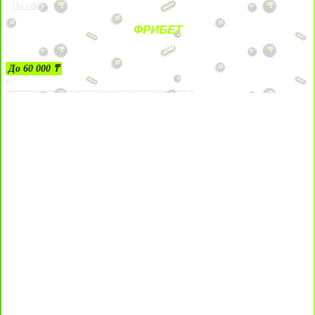
На сайт
ФРИБЕТ
ЗА ДЕПОЗИТЫ
До 60 000 ₸
21+
Лицензии №24514359, выданной комитетом индустрии туризма Министерства культуры и спорта Республики Казахстан срок до 27 сентября 2034 года.