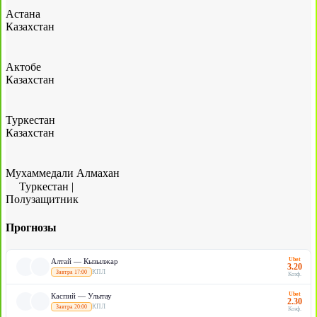
Астана
Казахстан
Актобе
Казахстан
Туркестан
Казахстан
Мухаммедали Алмахан
Туркестан
|
Полузащитник
Прогнозы
Ubet
Алтай — Кызылжар
3.20
КПЛ
Завтра 17:00
Коэф.
Ubet
Каспий — Улытау
2.30
КПЛ
Завтра 20:00
Коэф.