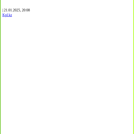
| 21.01.2025, 20:08
Kpl.kz