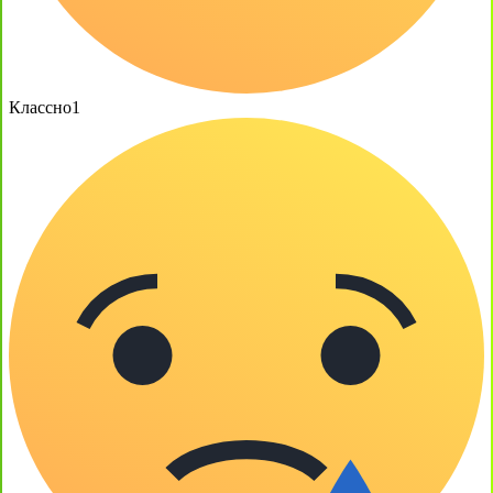
Классно
1