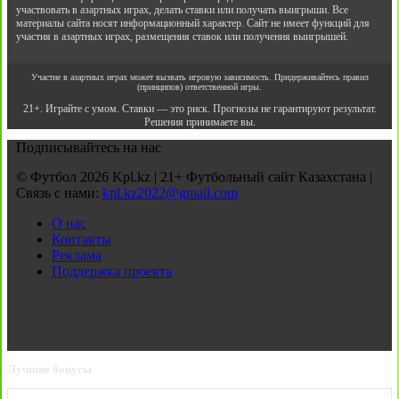
участвовать в азартных играх, делать ставки или получать выигрыши. Все
материалы сайта носят информационный характер. Сайт не имеет функций для
участия в азартных играх, размещения ставок или получения выигрышей.
Участие в азартных играх может вызвать игровую зависимость. Придерживайтесь правил
(принципов) ответственной игры.
21+. Играйте с умом. Ставки — это риск. Прогнозы не гарантируют результат.
Решения принимаете вы.
Подписывайтесь на нас
© Футбол 2026 Kpl.kz | 21+ Футбольный сайт Казахстана |
Связь с нами:
kpl.kz2022@gmail.com
О нас
Контакты
Реклама
Поддержка проекта
Лучшие бонусы