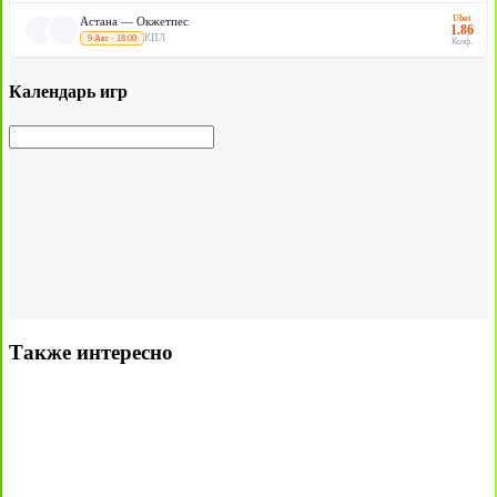
Ubet
Астана — Окжетпес
1.86
КПЛ
9 Авг · 18:00
Коэф.
Календарь игр
Также интересно