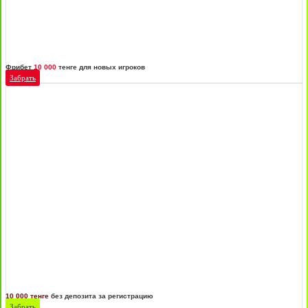
Фрибет
10 000
тенге для новых игроков
Забрать
10 000 тенге
без депозита за регистрацию
Забрать