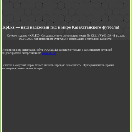
Kpl.kz — ваш надежный гид в мире Казахстанского футбола!
Сетевое издание «KPLKZ» Свидетельство о регистрации: серия № KZ11VPY00109441 выдано
09.01.2025 Министерством культуры и информации Республики Казахстан.
Использование материалов сайта www.kpl.kz разрешено только с размещением активной
индексируемой гиперссылки на
www.kpl.kz
Участие в азартных играх может вызвать игровую зависимость. Придерживайтесь правил
(принципов) ответственной игры.