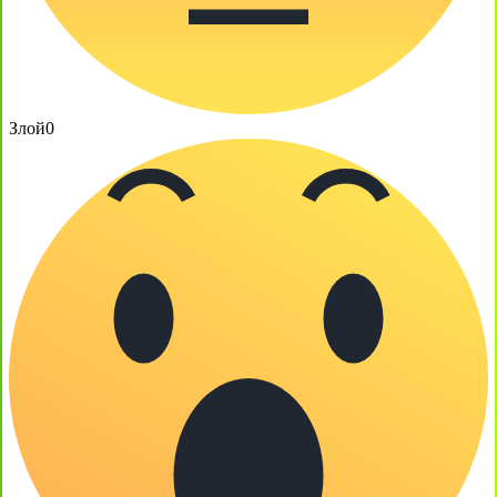
Злой
0