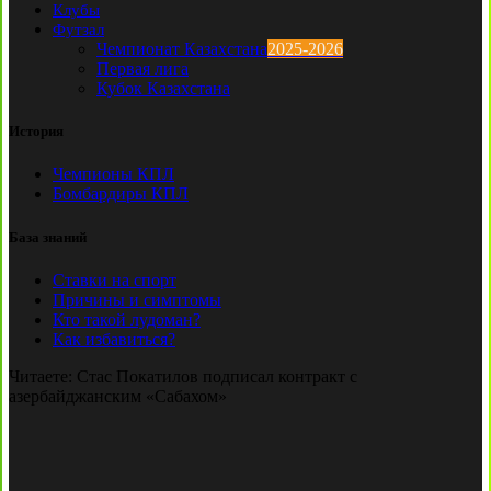
Клубы
Футзал
Чемпионат Казахстана
2025-2026
Первая лига
Кубок Казахстана
История
Чемпионы КПЛ
Бомбардиры КПЛ
База знаний
Ставки на спорт
Причины и симптомы
Кто такой лудоман?
Как избавиться?
Читаете:
Стас Покатилов подписал контракт с
азербайджанским «Сабахом»