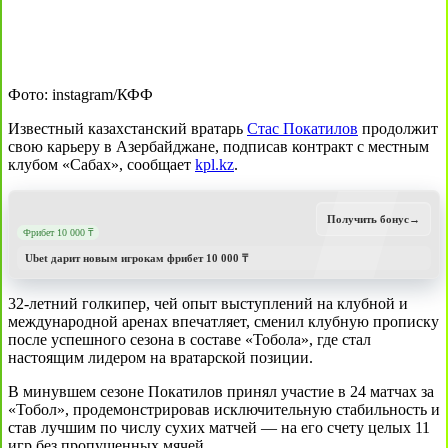
Фото: instagram/КФФ
Известный казахстанский вратарь
Стас Покатилов
продолжит
свою карьеру в Азербайджане, подписав контракт с местным
клубом «Сабах», сообщает
kpl.kz
.
Получить бонус
→
Фрибет 10 000 ₸
Ubet дарит новым игрокам фрибет 10 000 ₸
32-летний голкипер, чей опыт выступлений на клубной и
международной аренах впечатляет, сменил клубную прописку
после успешного сезона в составе «Тобола», где стал
настоящим лидером на вратарской позиции.
В минувшем сезоне Покатилов принял участие в 24 матчах за
«Тобол», продемонстрировав исключительную стабильность и
став лучшим по числу сухих матчей — на его счету целых 11
игр без пропущенных мячей.