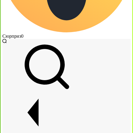
Сюрприз
0