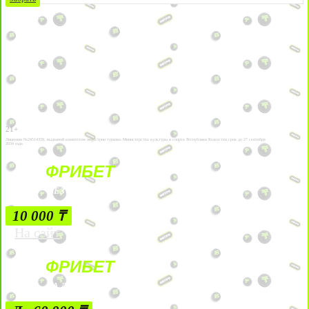
21+
Лицензии №24514359, выданной комитетом индустрии туризма Министерства культуры и спорта Республики Казахстан срок до 27 сентября
2034 года.
ФРИБЕТ
БЕЗ УСЛОВИЙ
10 000 ₸
На сайт
ФРИБЕТ
ЗА ДЕПОЗИТЫ