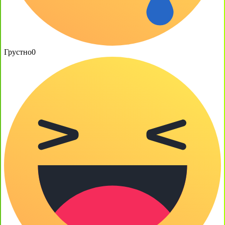
Грустно
0