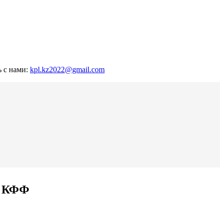
ь с нами:
kpl.kz2022@gmail.com
я КФФ