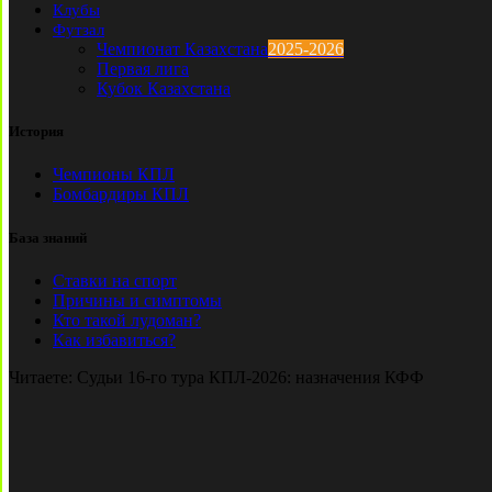
Клубы
Футзал
Чемпионат Казахстана
2025-2026
Первая лига
Кубок Казахстана
История
Чемпионы КПЛ
Бомбардиры КПЛ
База знаний
Ставки на спорт
Причины и симптомы
Кто такой лудоман?
Как избавиться?
Читаете:
Судьи 16-го тура КПЛ-2026: назначения КФФ