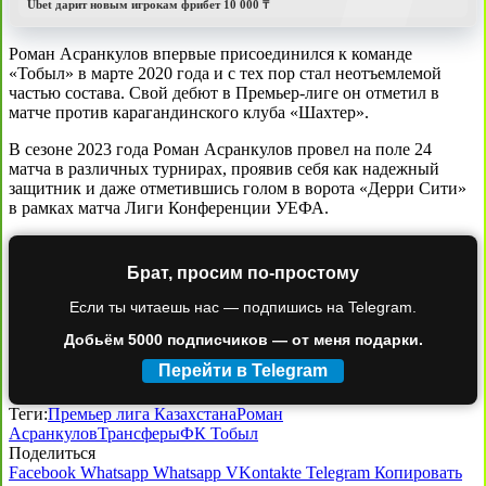
Ubet дарит новым игрокам фрибет 10 000 ₸
Роман Асранкулов впервые присоединился к команде
«Тобыл» в марте 2020 года и с тех пор стал неотъемлемой
частью состава. Свой дебют в Премьер-лиге он отметил в
матче против карагандинского клуба «Шахтер».
В сезоне 2023 года Роман Асранкулов провел на поле 24
матча в различных турнирах, проявив себя как надежный
защитник и даже отметившись голом в ворота «Дерри Сити»
в рамках матча Лиги Конференции УЕФА.
Брат, просим по-простому
Если ты читаешь нас — подпишись на Telegram.
Добьём 5000 подписчиков — от меня подарки.
Перейти в Telegram
Теги:
Премьер лига Казахстана
Роман
Асранкулов
Трансферы
ФК Тобыл
Поделиться
Facebook
Whatsapp
Whatsapp
VKontakte
Telegram
Копировать