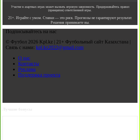
Участие в азартных играх может вызвать игровую зависимость. Придерживайтесь правил
(принципов) ответственной игры.
21+. Играйте с умом. Ставки — это риск. Прогнозы не гарантируют результат.
Решения принимаете вы.
Подписывайтесь на нас
© Футбол 2026 Kpl.kz | 21+ Футбольный сайт Казахстана |
Связь с нами:
kpl.kz2022@gmail.com
О нас
Контакты
Реклама
Поддержка проекта
Лучшие бонусы