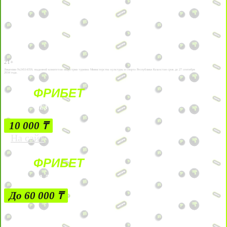
21+
Лицензии №24514359, выданной комитетом индустрии туризма Министерства культуры и спорта Республики Казахстан срок до 27 сентября
2034 года.
ФРИБЕТ
БЕЗ УСЛОВИЙ
10 000 ₸
На сайт
ФРИБЕТ
ЗА ДЕПОЗИТЫ
До 60 000 ₸