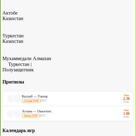
Актобе
Казахстан
Туркестан
Казахстан
Мухаммедали Алмахан
Туркестан
|
Полузащитник
Прогнозы
Ubet
Каспий — Улытау
2.30
КПЛ
Сегодня 20:00
Коэф.
Ubet
Астана — Окжетпес
1.86
КПЛ
Завтра 18:00
Коэф.
Календарь игр