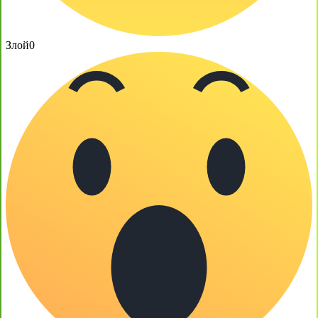
Злой
0