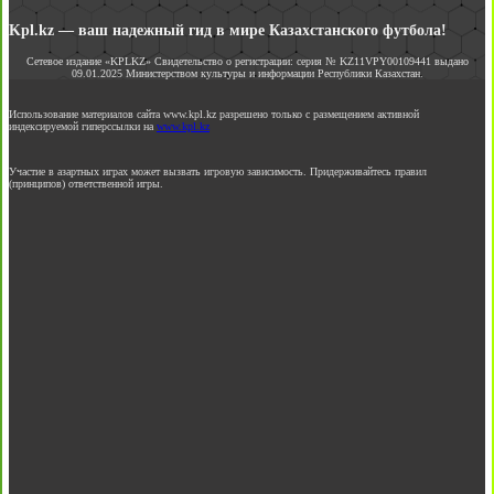
Kpl.kz — ваш надежный гид в мире Казахстанского футбола!
Сетевое издание «KPLKZ» Свидетельство о регистрации: серия № KZ11VPY00109441 выдано
09.01.2025 Министерством культуры и информации Республики Казахстан.
Использование материалов сайта www.kpl.kz разрешено только с размещением активной
индексируемой гиперссылки на
www.kpl.kz
Участие в азартных играх может вызвать игровую зависимость. Придерживайтесь правил
(принципов) ответственной игры.