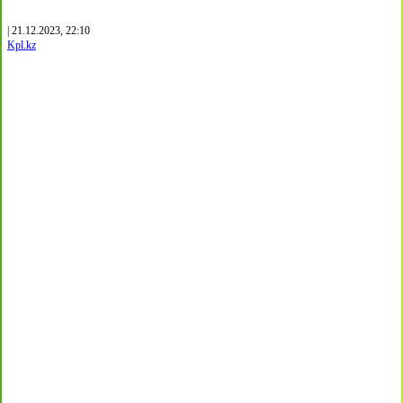
| 21.12.2023, 22:10
Kpl.kz