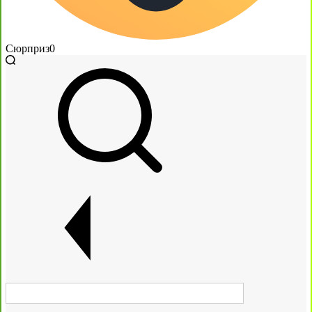
Сюрприз
0