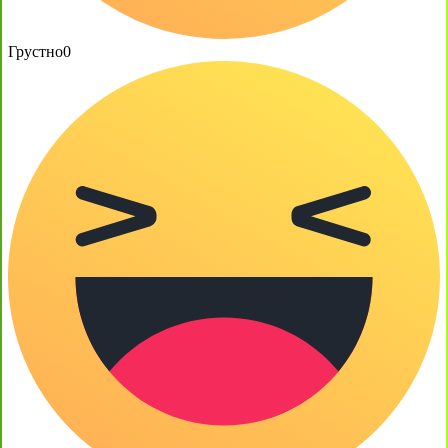
Грустно
0