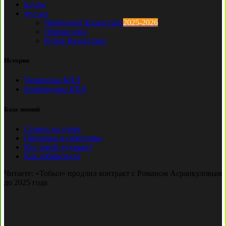
Клубы
Футзал
Чемпионат Казахстана
2025-2026
Первая лига
Кубок Казахстана
История
Чемпионы КПЛ
Бомбардиры КПЛ
База знаний
Ставки на спорт
Причины и симптомы
Кто такой лудоман?
Как избавиться?
Читаете:
«Тобыл» продлил контракт с Романом Асранкуловым
до 2025 года