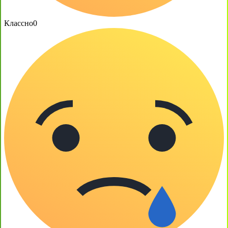
Классно
0