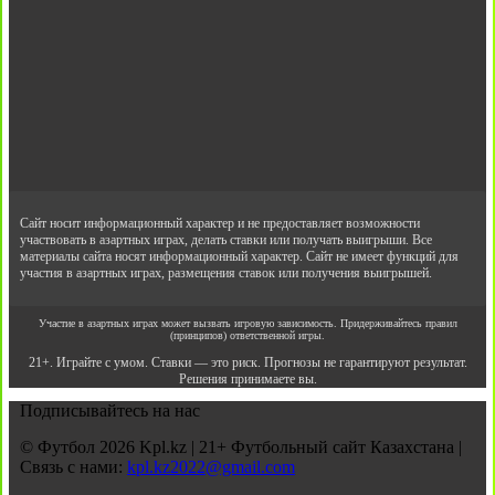
Сайт носит информационный характер и не предоставляет возможности
участвовать в азартных играх, делать ставки или получать выигрыши. Все
материалы сайта носят информационный характер. Сайт не имеет функций для
участия в азартных играх, размещения ставок или получения выигрышей.
Участие в азартных играх может вызвать игровую зависимость. Придерживайтесь правил
(принципов) ответственной игры.
21+. Играйте с умом. Ставки — это риск. Прогнозы не гарантируют результат.
Решения принимаете вы.
Подписывайтесь на нас
© Футбол 2026 Kpl.kz | 21+ Футбольный сайт Казахстана |
Связь с нами:
kpl.kz2022@gmail.com