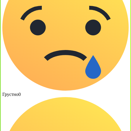
Грустно
0