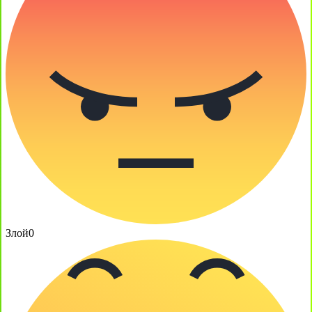
Злой
0