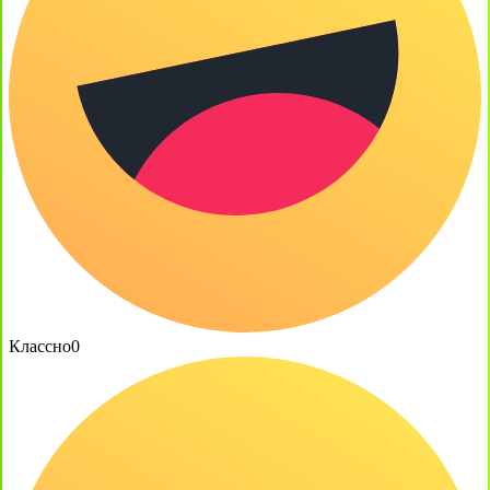
Классно
0