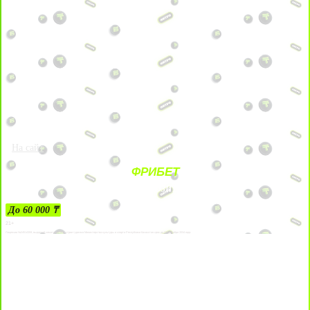
На сайт
ФРИБЕТ
ЗА ДЕПОЗИТЫ
До 60 000 ₸
21+
Лицензии №24514359, выданной комитетом индустрии туризма Министерства культуры и спорта Республики Казахстан срок до 27 сентября 2034 года.