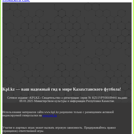
Kpl.kz — ваш надежный гид в мире Казахстанского футбола!
Сетевое издание «KPLKZ» Свидетельство о регистрации: серия № KZ11VPY00109441 выдано
09.01.2025 Министерством культуры и информации Республики Казахстан.
Использование материалов сайта www.kpl.kz разрешено только с размещением активной
индексируемой гиперссылки на
www.kpl.kz
Участие в азартных играх может вызвать игровую зависимость. Придерживайтесь правил
(принципов) ответственной игры.