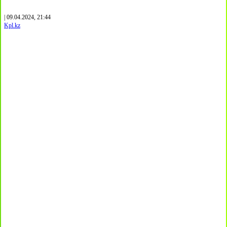
| 09.04.2024, 21:44
Kpl.kz