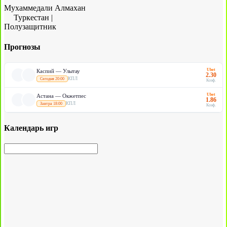
Мухаммедали Алмахан
Туркестан
|
Полузащитник
Прогнозы
Ubet
Каспий — Улытау
2.30
КПЛ
Сегодня 20:00
Коэф.
Ubet
Астана — Окжетпес
1.86
КПЛ
Завтра 18:00
Коэф.
Календарь игр