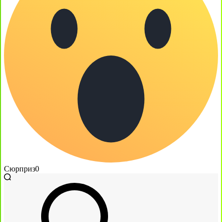
Сюрприз
0