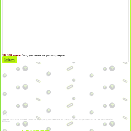
10 000 тенге
без депозита за регистрацию
Забрать
21+
Лицензии №24514359, выданной комитетом индустрии туризма Министерства культуры и спорта Республики Казахстан срок до 27 сентября
2034 года.