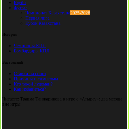
Клубы
Футзал
Чемпионат Казахстана
2025-2026
Первая лига
Кубок Казахстана
История
Чемпионы КПЛ
Бомбардиры КПЛ
База знаний
Ставки на спорт
Причины и симптомы
Кто такой лудоман?
Как избавиться?
Читаете:
Травма Танжарикова в игре с «Атырау»: два месяца
вне игры