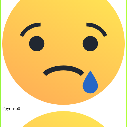
Грустно
0