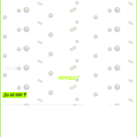
На сайт
ФРИБЕТ
ЗА ДЕПОЗИТЫ
До 60 000 ₸
21+
Лицензии №24514359, выданной комитетом индустрии туризма Министерства культуры и спорта Республики Казахстан срок до 27 сентября 2034 года.