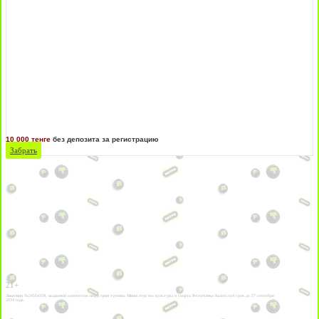
10 000 тенге
без депозита за регистрацию
Забрать
21+
Лицензии №24514359, выданной комитетом индустрии туризма Министерства культуры и спорта Республики Казахстан срок до 27 сентября
2034 года.