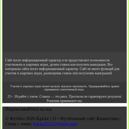
Сайт носит информационный характер и не предоставляет возможности
участвовать в азартных играх, делать ставки или получать выигрыши. Все
материалы сайта носят информационный характер. Сайт не имеет функций для
участия в азартных играх, размещения ставок или получения выигрышей.
Участие в азартных играх может вызвать игровую зависимость. Придерживайтесь правил
(принципов) ответственной игры.
21+. Играйте с умом. Ставки — это риск. Прогнозы не гарантируют результат.
Решения принимаете вы.
Подписывайтесь на нас
© Футбол 2026 Kpl.kz | 21+ Футбольный сайт Казахстана |
Связь с нами:
kpl.kz2022@gmail.com