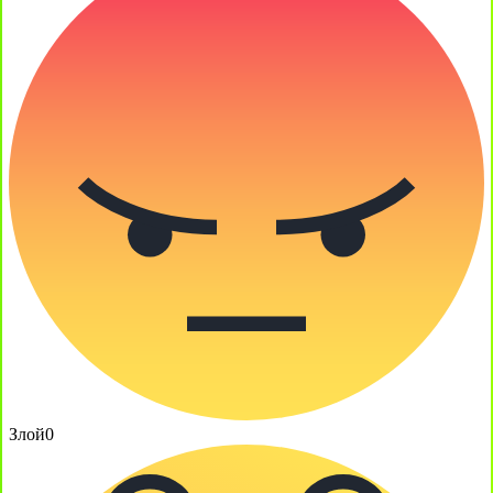
Злой
0