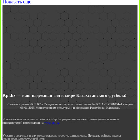
Показать еще
Kpl.kz — ваш надежный гид в мире Казахстанского футбола!
Сетевое издание «KPLKZ» Свидетельство о регистрации: серия № KZ11VPY00109441 выдано
09.01.2025 Министерством культуры и информации Республики Казахстан.
Использование материалов сайта www.kpl.kz разрешено только с размещением активной
индексируемой гиперссылки на
www.kpl.kz
Участие в азартных играх может вызвать игровую зависимость. Придерживайтесь правил
(принципов) ответственной игры.