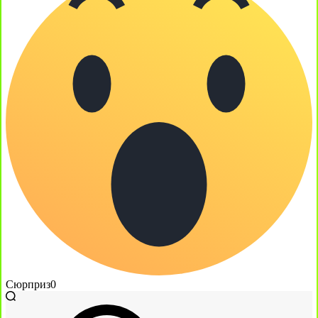
Сюрприз
0