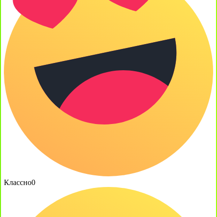
Классно
0