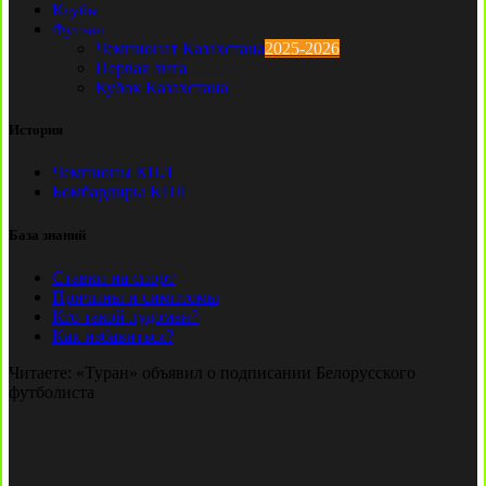
Клубы
Футзал
Чемпионат Казахстана
2025-2026
Первая лига
Кубок Казахстана
История
Чемпионы КПЛ
Бомбардиры КПЛ
База знаний
Ставки на спорт
Причины и симптомы
Кто такой лудоман?
Как избавиться?
Читаете:
«Туран» объявил о подписании Белорусского
футболиста