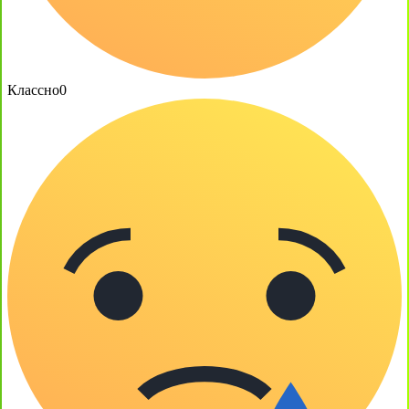
Классно
0