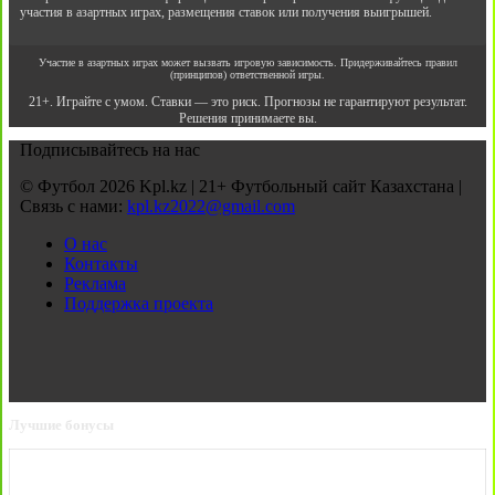
участия в азартных играх, размещения ставок или получения выигрышей.
Участие в азартных играх может вызвать игровую зависимость. Придерживайтесь правил
(принципов) ответственной игры.
21+. Играйте с умом. Ставки — это риск. Прогнозы не гарантируют результат.
Решения принимаете вы.
Подписывайтесь на нас
© Футбол 2026 Kpl.kz | 21+ Футбольный сайт Казахстана |
Связь с нами:
kpl.kz2022@gmail.com
О нас
Контакты
Реклама
Поддержка проекта
Лучшие бонусы