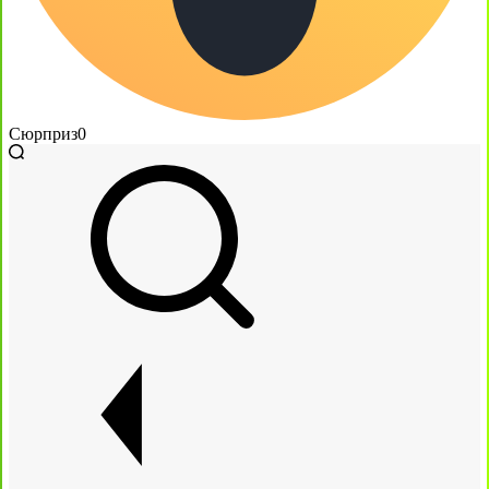
Сюрприз
0