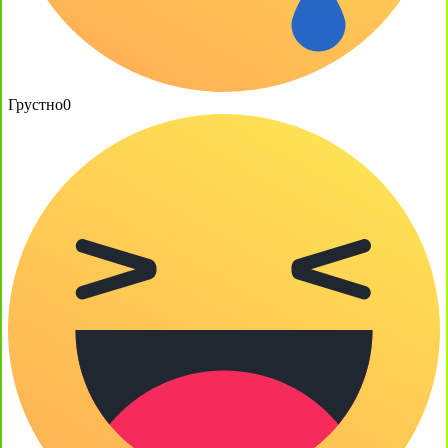
Грустно
0