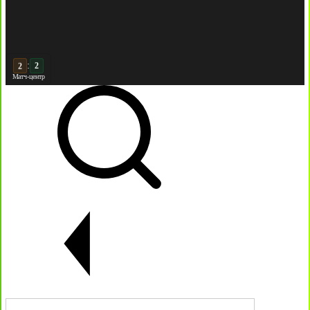
:
3
2
Матч-центр