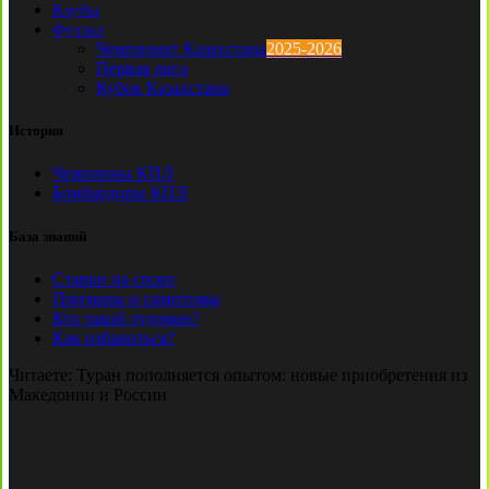
Клубы
Футзал
Чемпионат Казахстана
2025-2026
Первая лига
Кубок Казахстана
История
Чемпионы КПЛ
Бомбардиры КПЛ
База знаний
Ставки на спорт
Причины и симптомы
Кто такой лудоман?
Как избавиться?
Читаете:
Туран пополняется опытом: новые приобретения из
Македонии и России