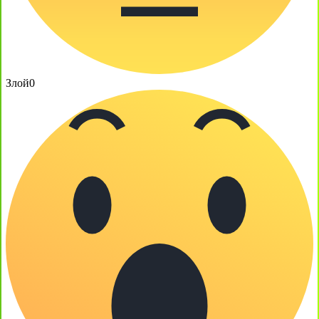
Злой
0