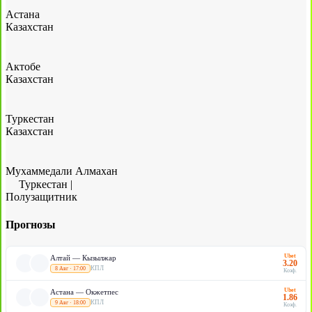
Астана
Казахстан
Актобе
Казахстан
Туркестан
Казахстан
Мухаммедали Алмахан
Туркестан
|
Полузащитник
Прогнозы
Ubet
Алтай — Кызылжар
3.20
КПЛ
8 Авг · 17:00
Коэф.
Ubet
Астана — Окжетпес
1.86
КПЛ
9 Авг · 18:00
Коэф.