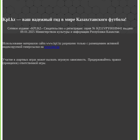
Kpl.kz — ваш надежный гид в мире Казахстанского футбола!
Сетевое издание «KPLKZ» Свидетельство о регистрации: серия № KZ11VPY00109441 выдано
09.01.2025 Министерством культуры и информации Республики Казахстан.
Использование материалов сайта www.kpl.kz разрешено только с размещением активной
индексируемой гиперссылки на
www.kpl.kz
Участие в азартных играх может вызвать игровую зависимость. Придерживайтесь правил
(принципов) ответственной игры.