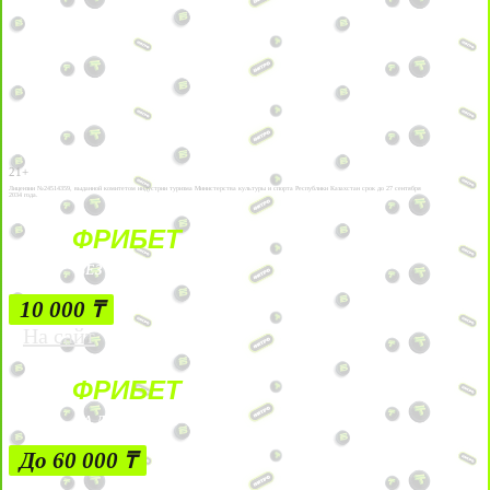
21+
Лицензии №24514359, выданной комитетом индустрии туризма Министерства культуры и спорта Республики Казахстан срок до 27 сентября
2034 года.
ФРИБЕТ
БЕЗ УСЛОВИЙ
10 000 ₸
На сайт
ФРИБЕТ
ЗА ДЕПОЗИТЫ
До 60 000 ₸