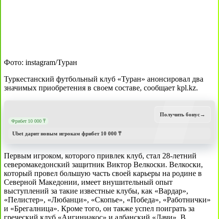
Фото: instagram/Туран
Туркестанский футбольный клуб «Туран» анонсировал два
значимых приобретения в своем составе, сообщает kpl.kz.
Получить бонус
→
Фрибет 10 000 ₸
Ubet дарит новым игрокам фрибет 10 000 ₸
Первым игроком, которого привлек клуб, стал 28-летний
северомакедонский защитник Виктор Велкоски. Велкоски,
который провел большую часть своей карьеры на родине в
Северной Македонии, имеет внушительный опыт
выступлений за такие известные клубы, как «Вардар»,
«Пелистер», «Любанци», «Скопье», «Победа», «Работнички»
и «Брегалница». Кроме того, он также успел поиграть за
греческий клуб «Аигиниакос» и албанский «Лачи». В