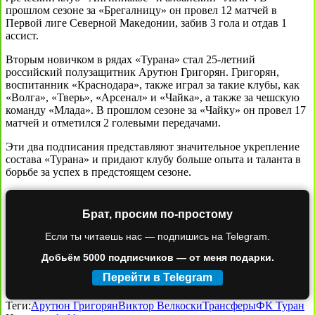
прошлом сезоне за «Брегалницу» он провел 12 матчей в
Первой лиге Северной Македонии, забив 3 гола и отдав 1
ассист.
Вторым новичком в рядах «Турана» стал 25-летний
российский полузащитник Арутюн Григорян. Григорян,
воспитанник «Краснодара», также играл за такие клубы, как
«Волга», «Тверь», «Арсенал» и «Чайка», а также за чешскую
команду «Млада». В прошлом сезоне за «Чайку» он провел 17
матчей и отметился 2 голевыми передачами.
Эти два подписания представляют значительное укрепление
состава «Турана» и придают клубу больше опыта и таланта в
борьбе за успех в предстоящем сезоне.
Брат, просим по-простому
Если ты читаешь нас — подпишись на Telegram.
Добьём 5000 подписчиков — от меня подарки.
Перейти в Telegram
Теги:
Арутюн Григорян
Виктор Велкоски
Трансферы
ФК Туран