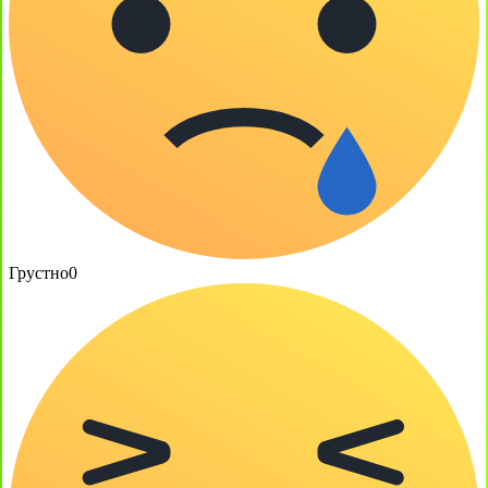
Грустно
0