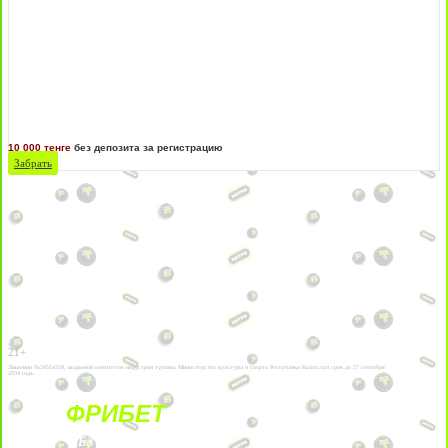
10 000 тенге
без депозита за регистрацию
Забрать
21+
Лицензии №24514359, выданной комитетом индустрии туризма Министерства культуры и спорта Республики Казахстан срок до 27 сентября
2034 года.
ФРИБЕТ
БЕЗ УСЛОВИЙ