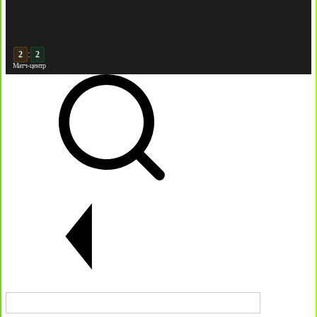
:
3
Матч-центр