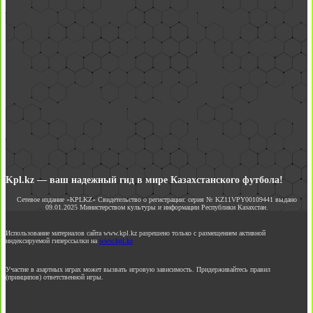
Kpl.kz — ваш надежный гид в мире Казахстанского футбола!
Сетевое издание «KPLKZ» Свидетельство о регистрации: серия № KZ11VPY00109441 выдано
09.01.2025 Министерством культуры и информации Республики Казахстан.
Использование материалов сайта www.kpl.kz разрешено только с размещением активной
индексируемой гиперссылки на
www.kpl.kz
Участие в азартных играх может вызвать игровую зависимость. Придерживайтесь правил
(принципов) ответственной игры.