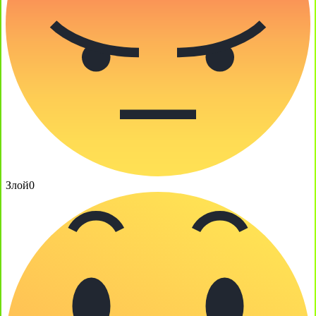
Злой
0