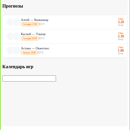
Прогнозы
Ubet
Алтай — Кызылжар
3.20
КПЛ
Сегодня 17:00
Коэф.
Ubet
Каспий — Улытау
2.30
КПЛ
Сегодня 20:00
Коэф.
Ubet
Астана — Окжетпес
1.86
КПЛ
Завтра 18:00
Коэф.
Календарь игр