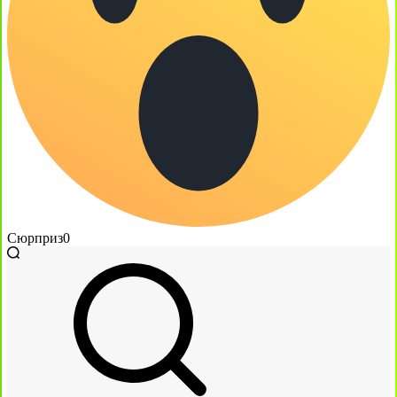
Сюрприз
0