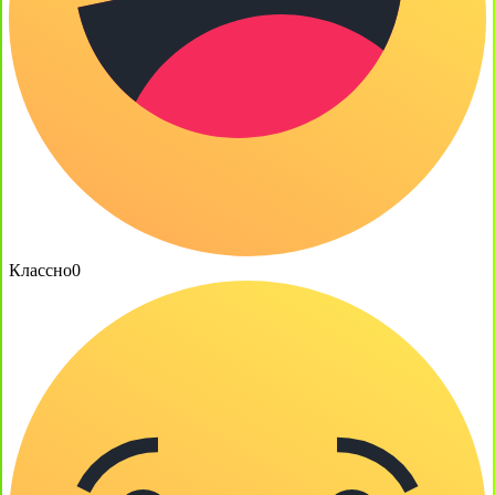
Классно
0