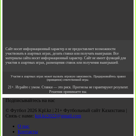
Сайт носит информационный характер и не предоставляет возможности
участвовать в азартных играх, делать ставки или получать выигрыши. Все
материалы сайта носят информационный характер. Сайт не имеет функций для
участия в азартных играх, размещения ставок или получения выигрышей.
Участие в азартных играх может вызвать игровую зависимость. Придерживайтесь правил
(принципов) ответственной игры.
21+. Играйте с умом. Ставки — это риск. Прогнозы не гарантируют результат.
Решения принимаете вы.
Подписывайтесь на нас
© Футбол 2026 Kpl.kz | 21+ Футбольный сайт Казахстана |
Связь с нами:
kpl.kz2022@gmail.com
О нас
Контакты