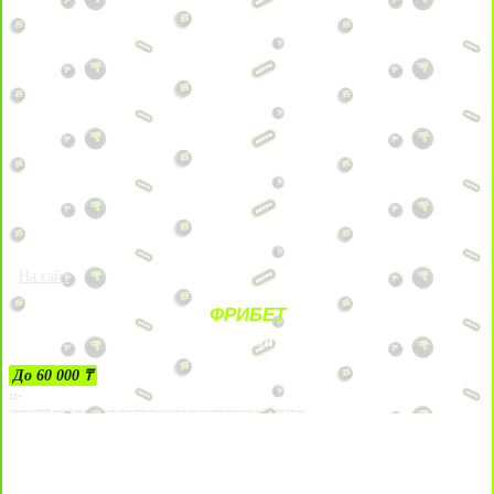
На сайт
ФРИБЕТ
ЗА ДЕПОЗИТЫ
До 60 000 ₸
21+
Лицензии №24514359, выданной комитетом индустрии туризма Министерства культуры и спорта Республики Казахстан срок до 27 сентября 2034 года.