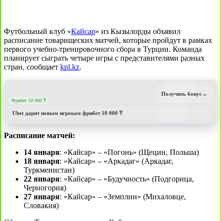
Футбольный клуб «
Кайсар
» из Кызылорды объявил
расписание товарищеских матчей, которые пройдут в рамках
первого учебно-тренировочного сбора в Турции. Команда
планирует сыграть четыре игры с представителями разных
стран, сообщает
kpl.kz
.
Получить бонус
→
Фрибет 10 000 ₸
Ubet дарит новым игрокам фрибет 10 000 ₸
Расписание матчей:
14 января
: «Кайсар» – «Погонь» (Щецин, Польша)
18 января
: «Кайсар» – «Аркадаг» (Аркадаг,
Туркменистан)
22 января
: «Кайсар» – «Будучность» (Подгорица,
Черногория)
27 января
: «Кайсар» – «Земплин» (Михаловце,
Словакия)