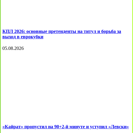
КПЛ 2026: основные претенденты на титул и борьба за
выход в еврокубки
05.08.2026
«Кайрат» пропустил на 90+2-й минуте и уступил «Левски»