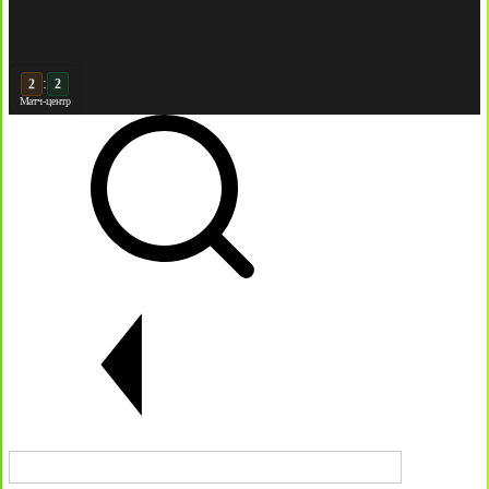
:
3
2
Матч-центр