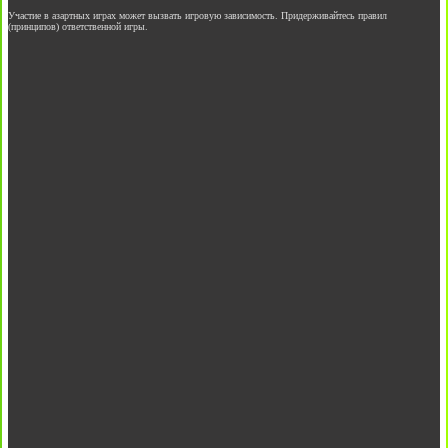
Участие в азартных играх может вызвать игровую зависимость. Придерживайтесь правил
(принципов) ответственной игры.