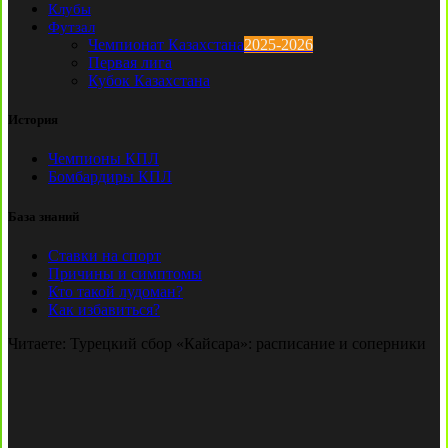
Клубы
Футзал
Чемпионат Казахстана
2025-2026
Первая лига
Кубок Казахстана
История
Чемпионы КПЛ
Бомбардиры КПЛ
База знаний
Ставки на спорт
Причины и симптомы
Кто такой лудоман?
Как избавиться?
Читаете:
Турецкий сбор «Кайсара»: расписание и соперники