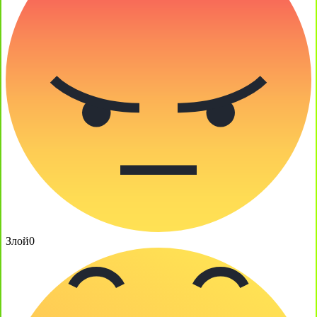
Злой
0