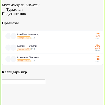
Мухаммедали Алмахан
Туркестан
|
Полузащитник
Прогнозы
Ubet
Алтай — Кызылжар
3.20
КПЛ
Завтра 17:00
Коэф.
Ubet
Каспий — Улытау
2.30
КПЛ
Завтра 20:00
Коэф.
Ubet
Астана — Окжетпес
1.86
КПЛ
9 Авг · 18:00
Коэф.
Календарь игр