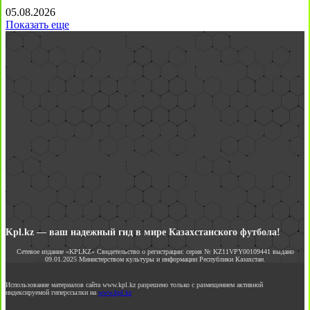
05.08.2026
Показать еще
Kpl.kz — ваш надежный гид в мире Казахстанского футбола!
Сетевое издание «KPLKZ» Свидетельство о регистрации: серия № KZ11VPY00109441 выдано
09.01.2025 Министерством культуры и информации Республики Казахстан.
Использование материалов сайта www.kpl.kz разрешено только с размещением активной
индексируемой гиперссылки на
www.kpl.kz