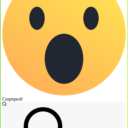
Сюрприз
0