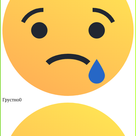
Грустно
0