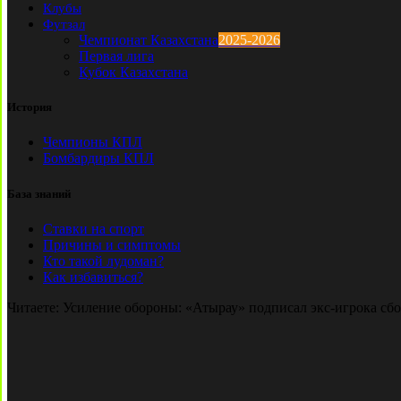
Клубы
Футзал
Чемпионат Казахстана
2025-2026
Первая лига
Кубок Казахстана
История
Чемпионы КПЛ
Бомбардиры КПЛ
База знаний
Ставки на спорт
Причины и симптомы
Кто такой лудоман?
Как избавиться?
Читаете:
Усиление обороны: «Атырау» подписал экс-игрока сб