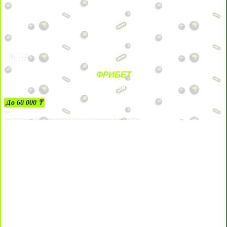
На сайт
ФРИБЕТ
ЗА ДЕПОЗИТЫ
До 60 000 ₸
21+
Лицензии №24514359, выданной комитетом индустрии туризма Министерства культуры и спорта Республики Казахстан срок до 27 сентября 2034 года.