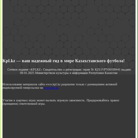
Kpl.kz — ваш надежный гид в мире Казахстанского футбола!
Сетевое издание «KPLKZ» Свидетельство о регистрации: серия № KZ11VPY00109441 выдано
09.01.2025 Министерством культуры и информации Республики Казахстан.
Использование материалов сайта www.kpl.kz разрешено только с размещением активной
индексируемой гиперссылки на
www.kpl.kz
Участие в азартных играх может вызвать игровую зависимость. Придерживайтесь правил
(принципов) ответственной игры.