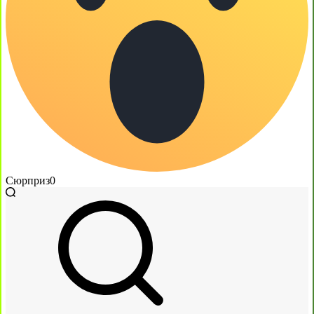
Сюрприз
0