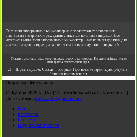
Сайт носит информационный характер и не предоставляет возможности
участвовать в азартных играх, делать ставки или получать выигрыши. Все
материалы сайта носят информационный характер. Сайт не имеет функций для
участия в азартных играх, размещения ставок или получения выигрышей.
Участие в азартных играх может вызвать игровую зависимость. Придерживайтесь правил
(принципов) ответственной игры.
21+. Играйте с умом. Ставки — это риск. Прогнозы не гарантируют результат.
Решения принимаете вы.
Подписывайтесь на нас
© Футбол 2026 Kpl.kz | 21+ Футбольный сайт Казахстана |
Связь с нами:
kpl.kz2022@gmail.com
О нас
Контакты
Реклама
Поддержка проекта