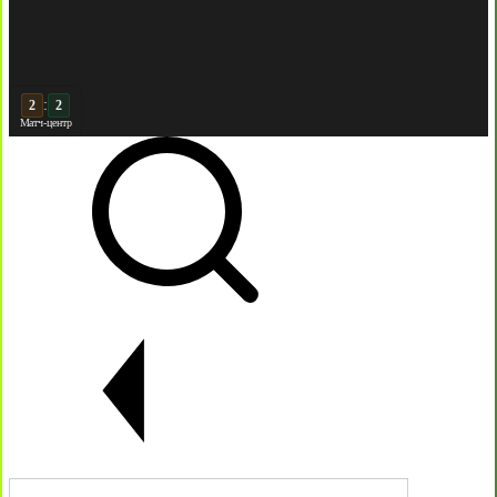
:
3
Матч-центр