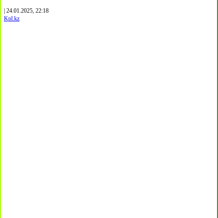
| 24.01.2025, 22:18
Kpl.kz