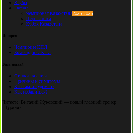
Клубы
Футзал
Чемпионат Казахстана
2025-2026
Первая лига
Кубок Казахстана
История
Чемпионы КПЛ
Бомбардиры КПЛ
База знаний
Ставки на спорт
Причины и симптомы
Кто такой лудоман?
Как избавиться?
Читаете:
Виталий Жуковский — новый главный тренер
«Турана»