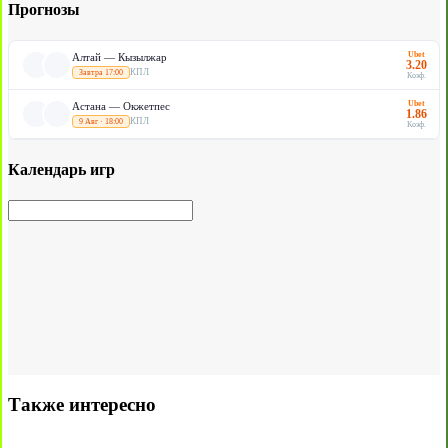
Прогнозы
Ubet
Алтай — Кызылжар
3.20
КПЛ
Завтра 17:00
Коэф.
Ubet
Астана — Окжетпес
1.86
КПЛ
9 Авг · 18:00
Коэф.
Календарь игр
Также интересно