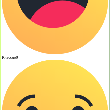
Классно
0