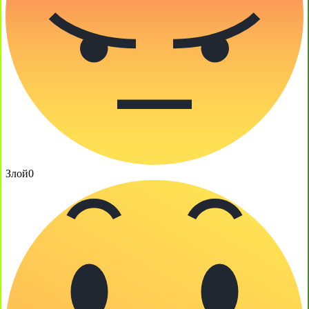
Злой
0