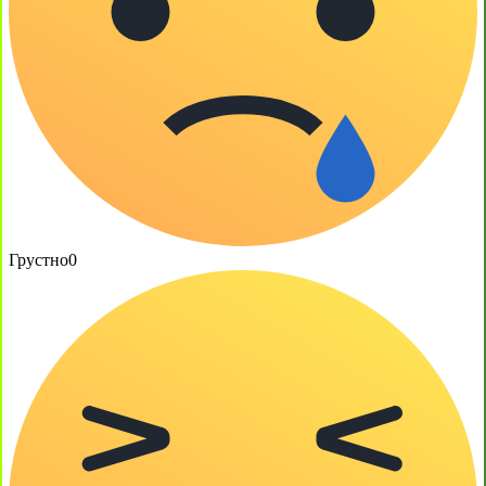
Грустно
0