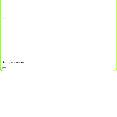
Загрузи больше