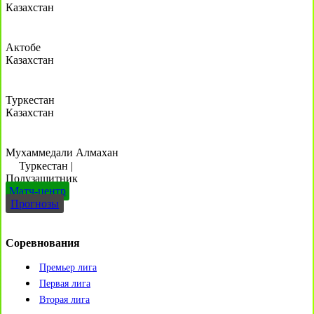
Казахстан
Актобе
Казахстан
Туркестан
Казахстан
Мухаммедали Алмахан
Туркестан
|
Полузащитник
Матч-центр
Прогнозы
Соревнования
Премьер лига
Первая лига
Вторая лига