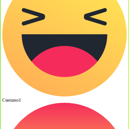
Смешно
1