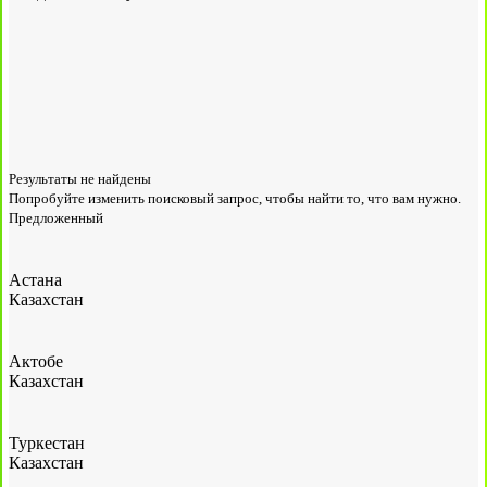
Результаты не найдены
Попробуйте изменить поисковый запрос, чтобы найти то, что вам нужно.
Предложенный
Астана
Казахстан
Актобе
Казахстан
Туркестан
Казахстан