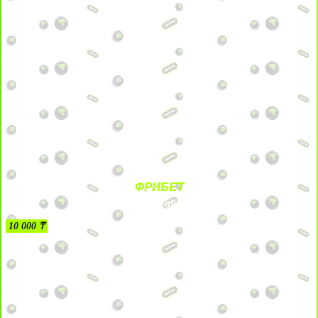
ФРИБЕТ
БЕЗ УСЛОВИЙ
10 000 ₸