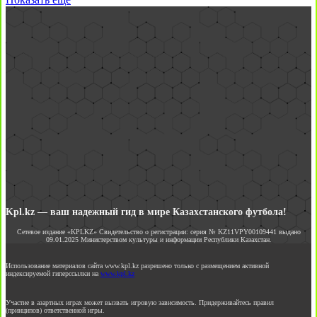
Kpl.kz — ваш надежный гид в мире Казахстанского футбола!
Сетевое издание «KPLKZ» Свидетельство о регистрации: серия № KZ11VPY00109441 выдано
09.01.2025 Министерством культуры и информации Республики Казахстан.
Использование материалов сайта www.kpl.kz разрешено только с размещением активной
индексируемой гиперссылки на
www.kpl.kz
Участие в азартных играх может вызвать игровую зависимость. Придерживайтесь правил
(принципов) ответственной игры.