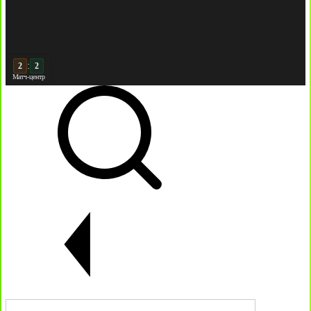
:
3
Матч-центр