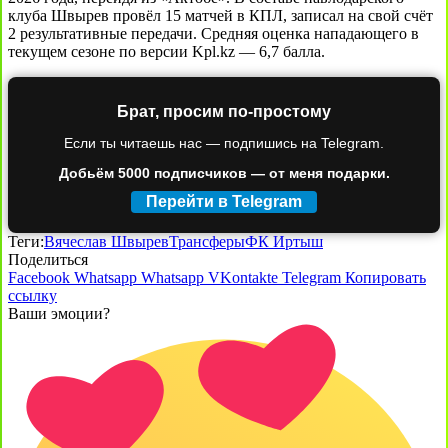
клуба Швырев провёл 15 матчей в КПЛ, записал на свой счёт
2 результативные передачи. Средняя оценка нападающего в
текущем сезоне по версии Kpl.kz — 6,7 балла.
Брат, просим по-простому
Если ты читаешь нас — подпишись на Telegram.
Добьём 5000 подписчиков — от меня подарки.
Перейти в Telegram
Теги:
Вячеслав Швырев
Трансферы
ФК Иртыш
Поделиться
Facebook
Whatsapp
Whatsapp
VKontakte
Telegram
Копировать
ссылку
Ваши эмоции?