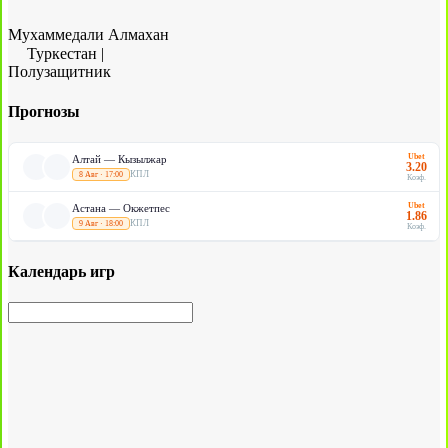
Мухаммедали Алмахан
Туркестан
|
Полузащитник
Прогнозы
Ubet
Алтай — Кызылжар
3.20
КПЛ
8 Авг · 17:00
Коэф.
Ubet
Астана — Окжетпес
1.86
КПЛ
9 Авг · 18:00
Коэф.
Календарь игр