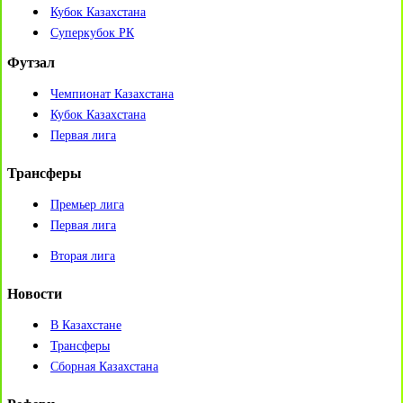
Кубок Казахстана
Суперкубок РК
Футзал
Чемпионат Казахстана
Кубок Казахстана
Первая лига
Трансферы
Премьер лига
Первая лига
Вторая лига
Новости
В Казахстане
Трансферы
Сборная Казахстана