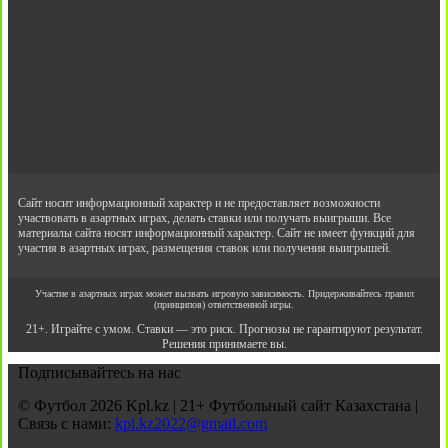
Сайт носит информационный характер и не предоставляет возможности
участвовать в азартных играх, делать ставки или получать выигрыши. Все
материалы сайта носят информационный характер. Сайт не имеет функций для
участия в азартных играх, размещения ставок или получения выигрышей.
Участие в азартных играх может вызвать игровую зависимость. Придерживайтесь правил
(принципов) ответственной игры.
21+. Играйте с умом. Ставки — это риск. Прогнозы не гарантируют результат.
Решения принимаете вы.
Подписывайтесь на нас
© Футбол 2026 Kpl.kz | 21+ Футбольный сайт Казахстана |
Связь с нами:
kpl.kz2022@gmail.com