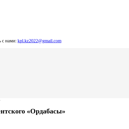
ь с нами:
kpl.kz2022@gmail.com
»
ентского «Ордабасы»