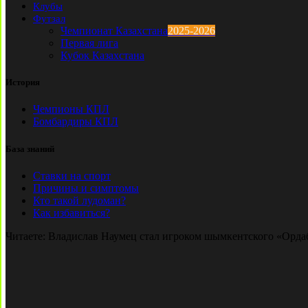
Клубы
Футзал
Чемпионат Казахстана
2025-2026
Первая лига
Кубок Казахстана
История
Чемпионы КПЛ
Бомбардиры КПЛ
База знаний
Ставки на спорт
Причины и симптомы
Кто такой лудоман?
Как избавиться?
Читаете:
Владислав Наумец стал игроком шымкентского «Орда