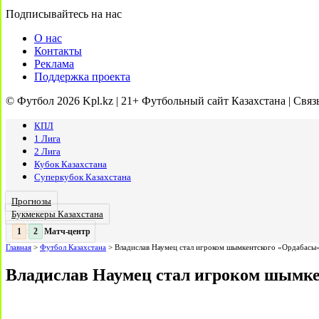
Подписывайтесь на нас
О нас
Контакты
Реклама
Поддержка проекта
© Футбол 2026 Kpl.kz | 21+ Футбольный сайт Казахстана | Связ
КПЛ
1 Лига
2 Лига
Кубок Казахстана
Суперкубок Казахстана
Прогнозы
Букмекеры Казахстана
Матч-центр
2
2
:
Главная
>
Футбол Казахстана
>
Владислав Наумец стал игроком шымкентского «Ордабасы
Владислав Наумец стал игроком шымк