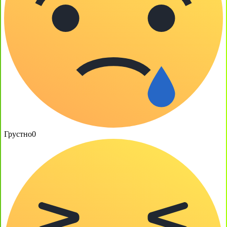
Грустно
0