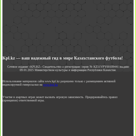
Kpl.kz — ваш надежный гид в мире Казахстанского футбола!
Сетевое издание «KPLKZ» Свидетельство о регистрации: серия № KZ11VPY00109441 выдано
09.01.2025 Министерством культуры и информации Республики Казахстан.
Использование материалов сайта www.kpl.kz разрешено только с размещением активной
индексируемой гиперссылки на
www.kpl.kz
Участие в азартных играх может вызвать игровую зависимость. Придерживайтесь правил
(принципов) ответственной игры.