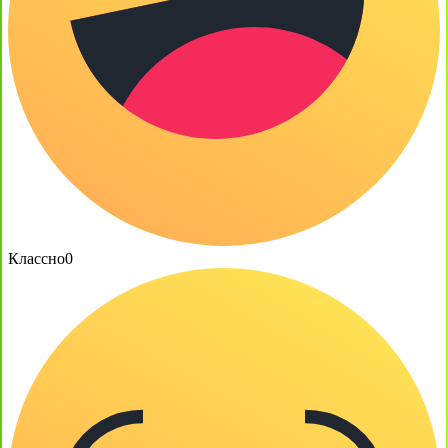
Классно
0