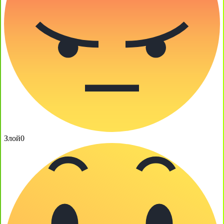
Злой
0