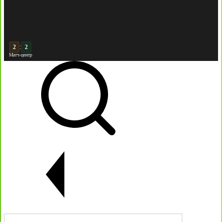
:
3
2
Матч-центр