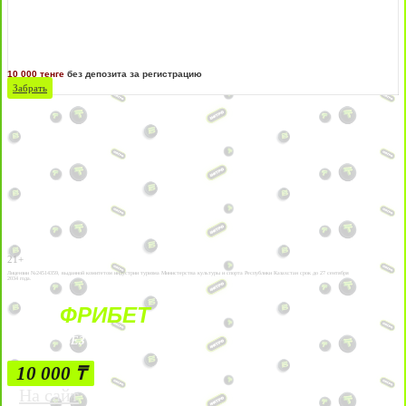
10 000 тенге
без депозита за регистрацию
Забрать
21+
Лицензии №24514359, выданной комитетом индустрии туризма Министерства культуры и спорта Республики Казахстан срок до 27 сентября
2034 года.
ФРИБЕТ
БЕЗ УСЛОВИЙ
10 000 ₸
На сайт