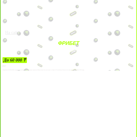
На сайт
ФРИБЕТ
ЗА ДЕПОЗИТЫ
До 60 000 ₸
21+
Лицензии №24514359, выданной комитетом индустрии туризма Министерства культуры и спорта Республики Казахстан срок до 27 сентября 2034 года.