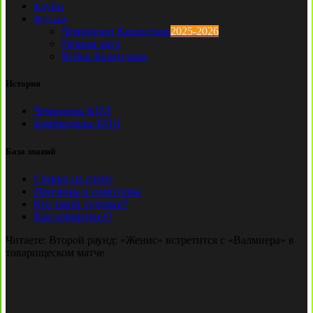
Клубы
Футзал
Чемпионат Казахстана
2025-2026
Первая лига
Кубок Казахстана
История
Чемпионы КПЛ
Бомбардиры КПЛ
База знаний
Ставки на спорт
Причины и симптомы
Кто такой лудоман?
Как избавиться?
Читаете:
Второй раунд: «Женис» встретится с «Валмиера» в
товарищеском матче