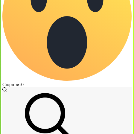
Сюрприз
0