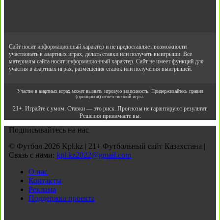
Сайт носит информационный характер и не предоставляет возможности
участвовать в азартных играх, делать ставки или получать выигрыши. Все
материалы сайта носят информационный характер. Сайт не имеет функций для
участия в азартных играх, размещения ставок или получения выигрышей.
Участие в азартных играх может вызвать игровую зависимость. Придерживайтесь правил
(принципов) ответственной игры.
21+. Играйте с умом. Ставки — это риск. Прогнозы не гарантируют результат.
Решения принимаете вы.
Подписывайтесь на нас
© Футбол 2026 Kpl.kz | 21+ Футбольный сайт Казахстана |
Связь с нами:
kpl.kz2022@gmail.com
О нас
Контакты
Реклама
Поддержка проекта