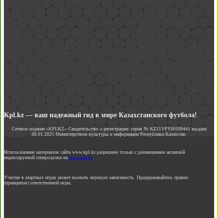
Kpl.kz — ваш надежный гид в мире Казахстанского футбола!
Сетевое издание «KPLKZ» Свидетельство о регистрации: серия № KZ11VPY00109441 выдано
09.01.2025 Министерством культуры и информации Республики Казахстан.
Использование материалов сайта www.kpl.kz разрешено только с размещением активной
индексируемой гиперссылки на
www.kpl.kz
Участие в азартных играх может вызвать игровую зависимость. Придерживайтесь правил
(принципов) ответственной игры.