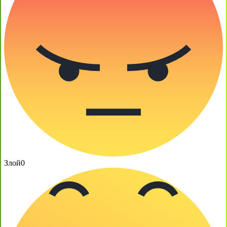
Злой
0