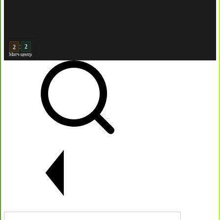
:
3
Матч-центр