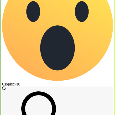
Сюрприз
0