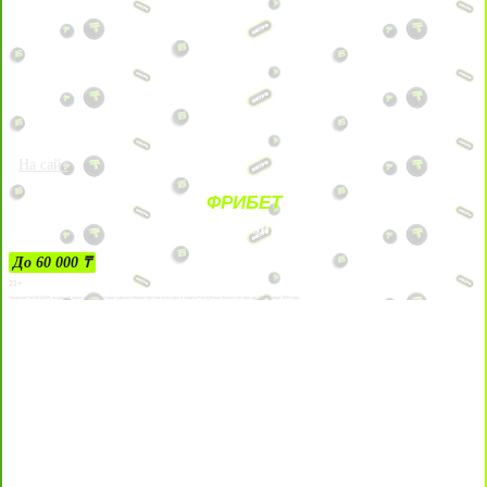
На сайт
ФРИБЕТ
ЗА ДЕПОЗИТЫ
До 60 000 ₸
21+
Лицензии №24514359, выданной комитетом индустрии туризма Министерства культуры и спорта Республики Казахстан срок до 27 сентября 2034 года.