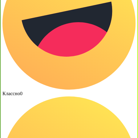
Классно
0