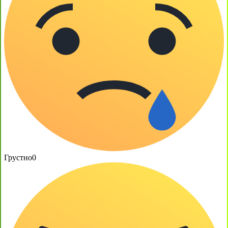
Грустно
0