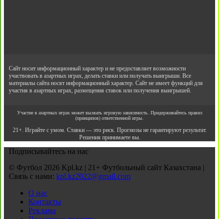
Сайт носит информационный характер и не предоставляет возможности
участвовать в азартных играх, делать ставки или получать выигрыши. Все
материалы сайта носят информационный характер. Сайт не имеет функций для
участия в азартных играх, размещения ставок или получения выигрышей.
Участие в азартных играх может вызвать игровую зависимость. Придерживайтесь правил
(принципов) ответственной игры.
21+. Играйте с умом. Ставки — это риск. Прогнозы не гарантируют результат.
Решения принимаете вы.
Подписывайтесь на нас
© Футбол 2026 Kpl.kz | 21+ Футбольный сайт Казахстана |
Связь с нами:
kpl.kz2022@gmail.com
О нас
Контакты
Реклама