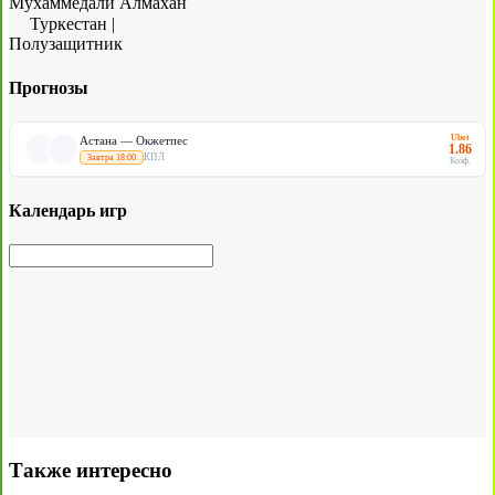
Мухаммедали Алмахан
Туркестан
|
Полузащитник
Прогнозы
Ubet
Астана — Окжетпес
1.86
КПЛ
Завтра 18:00
Коэф.
Календарь игр
Также интересно