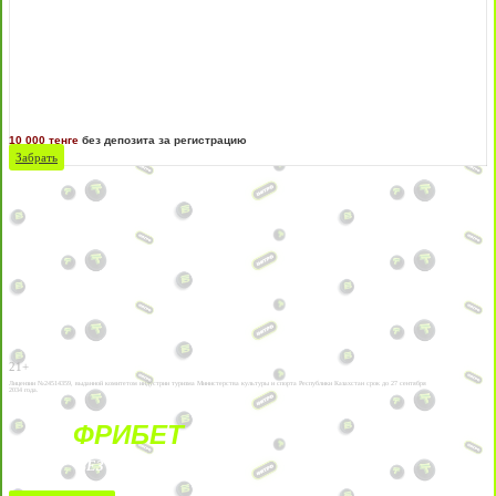
10 000 тенге
без депозита за регистрацию
Забрать
21+
Лицензии №24514359, выданной комитетом индустрии туризма Министерства культуры и спорта Республики Казахстан срок до 27 сентября
2034 года.
ФРИБЕТ
БЕЗ УСЛОВИЙ