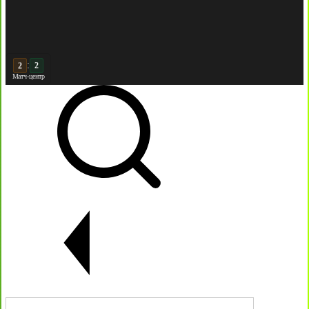
:
3
2
Матч-центр