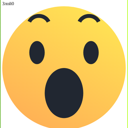
Злой
0