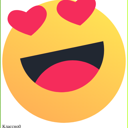
Классно
0