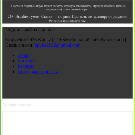
Участие в азартных играх может вызвать игровую зависимость. Придерживайтесь правил
(принципов) ответственной игры.
21+. Играйте с умом. Ставки — это риск. Прогнозы не гарантируют результат.
Решения принимаете вы.
Подписывайтесь на нас
© Футбол 2026 Kpl.kz | 21+ Футбольный сайт Казахстана |
Связь с нами:
kpl.kz2022@gmail.com
О нас
Контакты
Реклама
Поддержка проекта
Лучшие бонусы