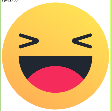
Грустно
0