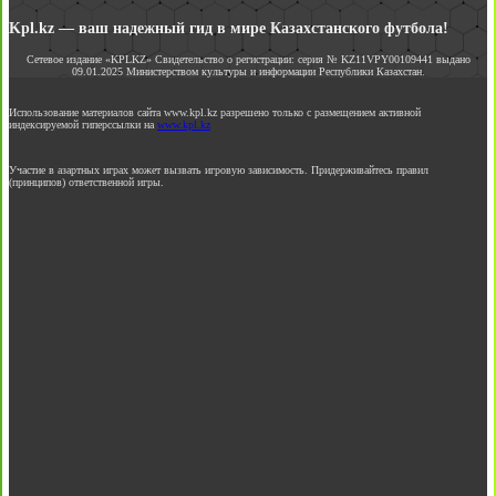
Kpl.kz — ваш надежный гид в мире Казахстанского футбола!
Сетевое издание «KPLKZ» Свидетельство о регистрации: серия № KZ11VPY00109441 выдано
09.01.2025 Министерством культуры и информации Республики Казахстан.
Использование материалов сайта www.kpl.kz разрешено только с размещением активной
индексируемой гиперссылки на
www.kpl.kz
Участие в азартных играх может вызвать игровую зависимость. Придерживайтесь правил
(принципов) ответственной игры.