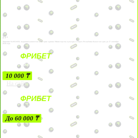
21+
Лицензии №24514359, выданной комитетом индустрии туризма Министерства культуры и спорта Республики Казахстан срок до 27 сентября
2034 года.
ФРИБЕТ
БЕЗ УСЛОВИЙ
10 000 ₸
На сайт
ФРИБЕТ
ЗА ДЕПОЗИТЫ
До 60 000 ₸