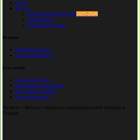
Клубы
Футзал
Чемпионат Казахстана
2025-2026
Первая лига
Кубок Казахстана
История
Чемпионы КПЛ
Бомбардиры КПЛ
База знаний
Ставки на спорт
Причины и симптомы
Кто такой лудоман?
Как избавиться?
Читаете:
«Жетысу» проиграл азербайджанской команде в
Турции