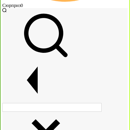
Сюрприз
0