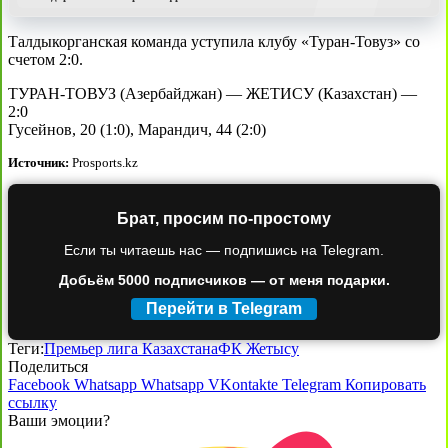
Талдыкорганская команда уступила клубу «Туран-Товуз» со
счетом 2:0.
ТУРАН-ТОВУЗ (Азербайджан) — ЖЕТИСУ (Казахстан) —
2:0
Гусейнов, 20 (1:0), Марандич, 44 (2:0)
Источник:
Prosports.kz
Брат, просим по-простому
Если ты читаешь нас — подпишись на Telegram.
Добьём 5000 подписчиков — от меня подарки.
Перейти в Telegram
Теги:
Премьер лига Казахстана
ФК Жетысу
Поделиться
Facebook
Whatsapp
Whatsapp
VKontakte
Telegram
Копировать
ссылку
Ваши эмоции?