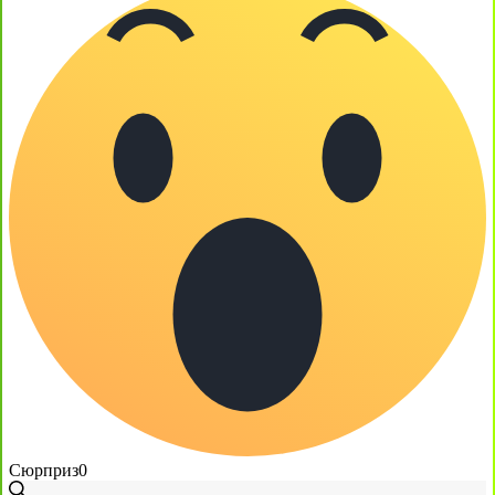
Сюрприз
0