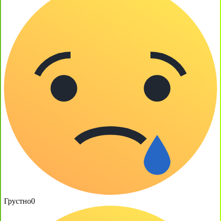
Грустно
0