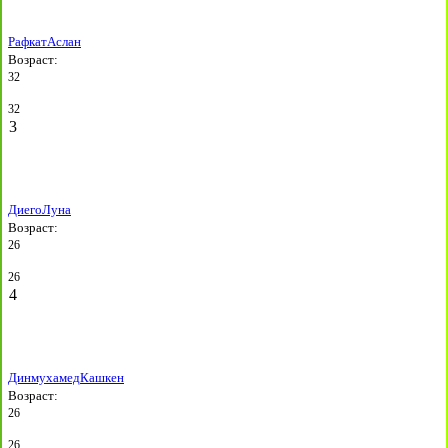
Рафкат
Аслан
Возраст:
32
32
3
Диего
Луна
Возраст:
26
26
4
Динмухамед
Кашкен
Возраст:
26
26