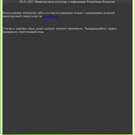
09.01.2025 Министерством культуры и информации Республики Казахстан.
Использование материалов сайта www.kpl.kz разрешено только с размещением активной
индексируемой гиперссылки на
www.kpl.kz
Участие в азартных играх может вызвать игровую зависимость. Придерживайтесь правил
(принципов) ответственной игры.