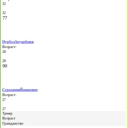
32
32
77
Нурбол
Ануарбеков
Возраст:
28
28
90
Страхиния
Йованович
Возраст:
27
27
Тренер
Возраст
Гражданство