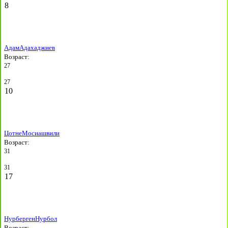
8
Адам
Адахаджиев
Возраст:
27
27
10
Цотне
Мосиашвили
Возраст:
31
31
17
Нурберген
Нурбол
Возраст: