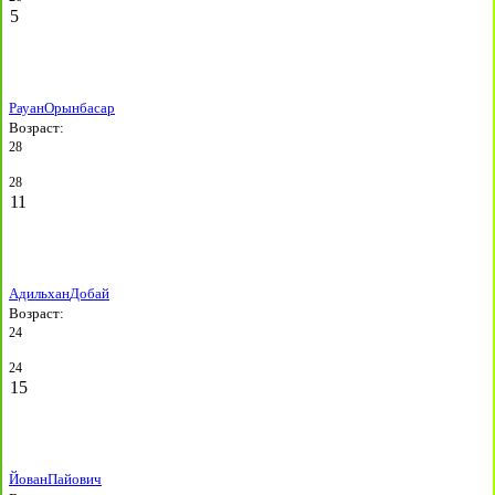
5
Рауан
Орынбасар
Возраст:
28
28
11
Адильхан
Добай
Возраст:
24
24
15
Йован
Пайович