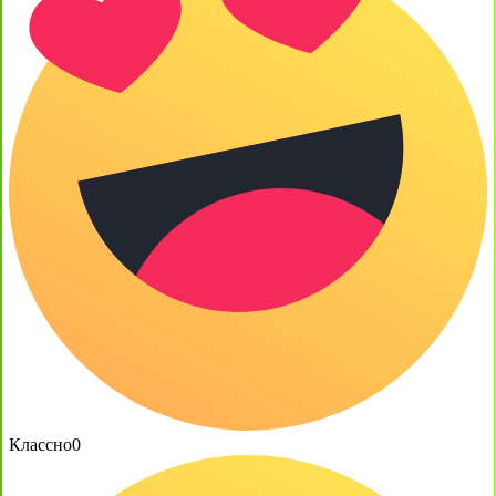
Классно
0