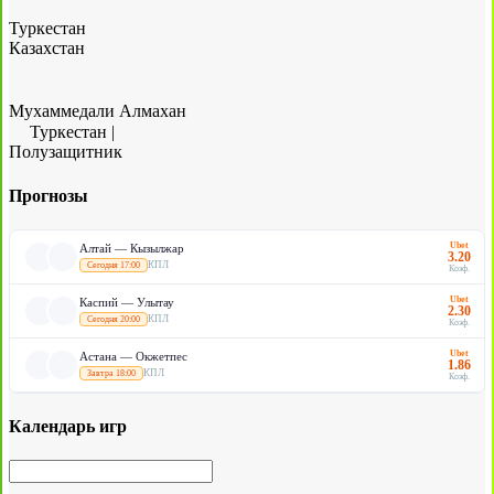
Туркестан
Казахстан
Мухаммедали Алмахан
Туркестан
|
Полузащитник
Прогнозы
Ubet
Алтай — Кызылжар
3.20
КПЛ
Сегодня 17:00
Коэф.
Ubet
Каспий — Улытау
2.30
КПЛ
Сегодня 20:00
Коэф.
Ubet
Астана — Окжетпес
1.86
КПЛ
Завтра 18:00
Коэф.
Календарь игр