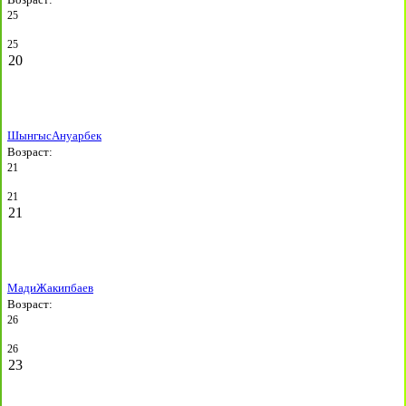
25
25
20
Шынгыс
Ануарбек
Возраст:
21
21
21
Мади
Жакипбаев
Возраст:
26
26
23