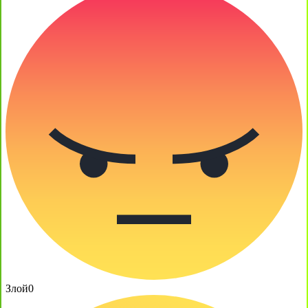
Злой
0