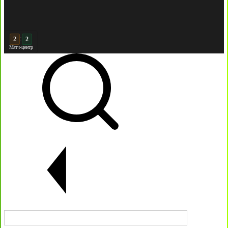
:
2
Матч-центр