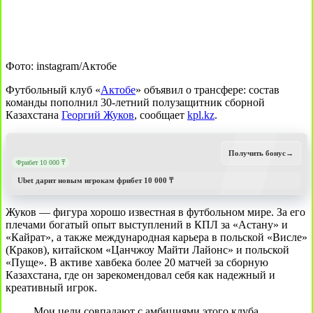
Фото: instagram/Актобе
Футбольный клуб «
Актобе
» объявил о трансфере: состав
команды пополнил 30-летний полузащитник сборной
Казахстана
Георгий Жуков
, сообщает
kpl.kz
.
Получить бонус
→
Фрибет 10 000 ₸
Ubet дарит новым игрокам фрибет 10 000 ₸
Жуков — фигура хорошо известная в футбольном мире. За его
плечами богатый опыт выступлений в КПЛ за «Астану» и
«Кайрат», а также международная карьера в польской «Висле»
(Краков), китайском «Цанчжоу Майти Лайонс» и польской
«Пуще». В активе хавбека более 20 матчей за сборную
Казахстана, где он зарекомендовал себя как надежный и
креативный игрок.
Мои цели совпадают с амбициями этого клуба,