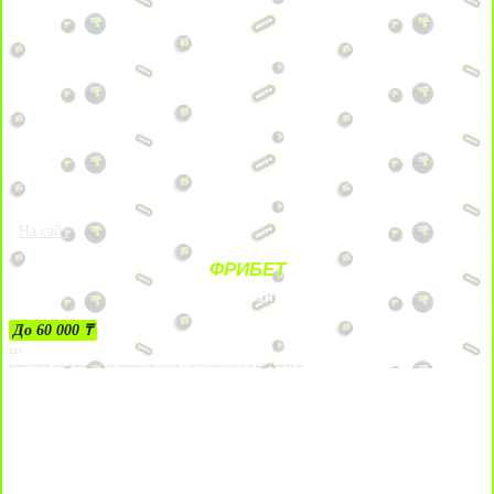
На сайт
ФРИБЕТ
ЗА ДЕПОЗИТЫ
До 60 000 ₸
21+
Лицензии №24514359, выданной комитетом индустрии туризма Министерства культуры и спорта Республики Казахстан срок до 27 сентября 2034 года.