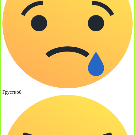
Грустно
0