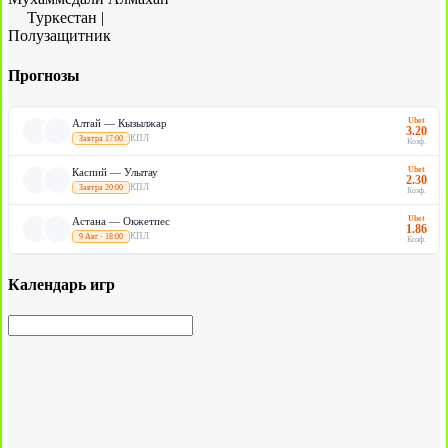
Туркестан
|
Полузащитник
Прогнозы
Ubet
Алтай — Кызылжар
3.20
КПЛ
Завтра 17:00
Коэф.
Ubet
Каспий — Улытау
2.30
КПЛ
Завтра 20:00
Коэф.
Ubet
Астана — Окжетпес
1.86
КПЛ
9 Авг · 18:00
Коэф.
Календарь игр