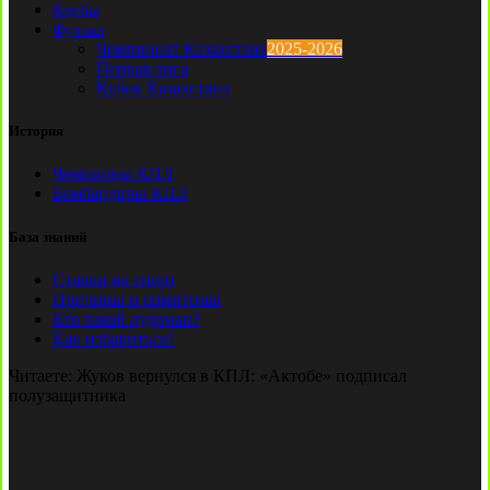
Клубы
Футзал
Чемпионат Казахстана
2025-2026
Первая лига
Кубок Казахстана
История
Чемпионы КПЛ
Бомбардиры КПЛ
База знаний
Ставки на спорт
Причины и симптомы
Кто такой лудоман?
Как избавиться?
Читаете:
Жуков вернулся в КПЛ: «Актобе» подписал
полузащитника