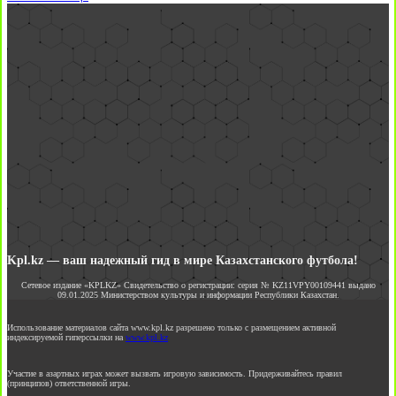
Kpl.kz — ваш надежный гид в мире Казахстанского футбола!
Сетевое издание «KPLKZ» Свидетельство о регистрации: серия № KZ11VPY00109441 выдано
09.01.2025 Министерством культуры и информации Республики Казахстан.
Использование материалов сайта www.kpl.kz разрешено только с размещением активной
индексируемой гиперссылки на
www.kpl.kz
Участие в азартных играх может вызвать игровую зависимость. Придерживайтесь правил
(принципов) ответственной игры.