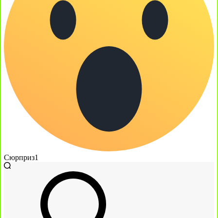
Сюрприз
1