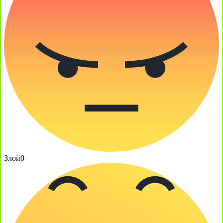
Злой
0