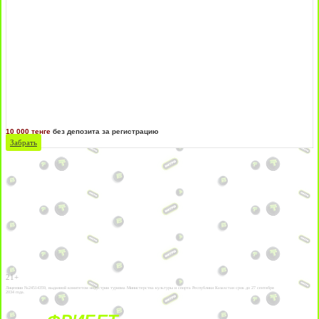
10 000 тенге
без депозита за регистрацию
Забрать
21+
Лицензии №24514359, выданной комитетом индустрии туризма Министерства культуры и спорта Республики Казахстан срок до 27 сентября
2034 года.