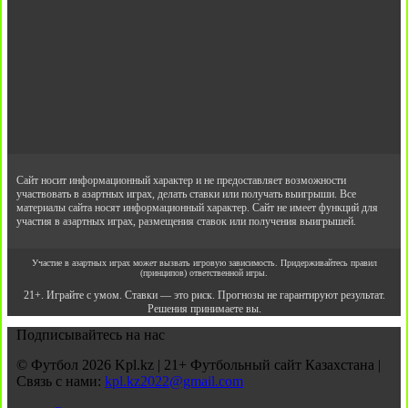
Сайт носит информационный характер и не предоставляет возможности
участвовать в азартных играх, делать ставки или получать выигрыши. Все
материалы сайта носят информационный характер. Сайт не имеет функций для
участия в азартных играх, размещения ставок или получения выигрышей.
Участие в азартных играх может вызвать игровую зависимость. Придерживайтесь правил
(принципов) ответственной игры.
21+. Играйте с умом. Ставки — это риск. Прогнозы не гарантируют результат.
Решения принимаете вы.
Подписывайтесь на нас
© Футбол 2026 Kpl.kz | 21+ Футбольный сайт Казахстана |
Связь с нами:
kpl.kz2022@gmail.com