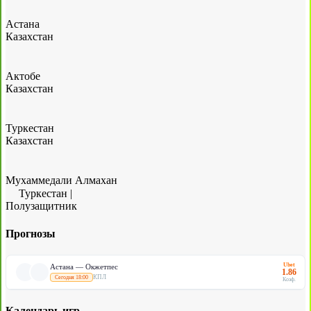
Астана
Казахстан
Актобе
Казахстан
Туркестан
Казахстан
Мухаммедали Алмахан
Туркестан
|
Полузащитник
Прогнозы
Ubet
Астана — Окжетпес
1.86
КПЛ
Сегодня 18:00
Коэф.
Календарь игр