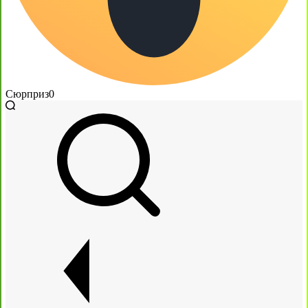
Сюрприз
0