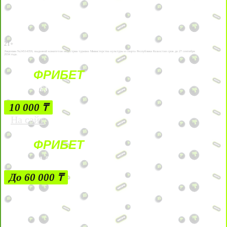
21+
Лицензии №24514359, выданной комитетом индустрии туризма Министерства культуры и спорта Республики Казахстан срок до 27 сентября
2034 года.
ФРИБЕТ
БЕЗ УСЛОВИЙ
10 000 ₸
На сайт
ФРИБЕТ
ЗА ДЕПОЗИТЫ
До 60 000 ₸