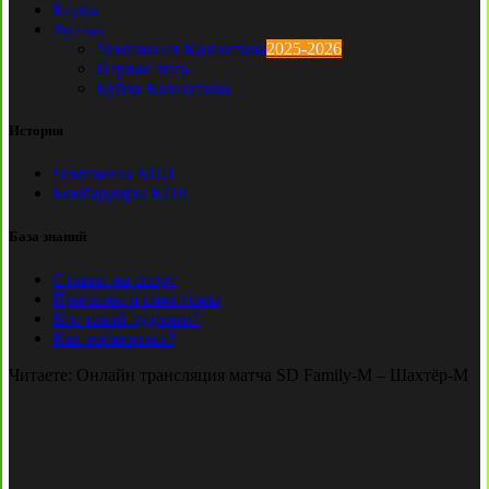
Клубы
Футзал
Чемпионат Казахстана
2025-2026
Первая лига
Кубок Казахстана
История
Чемпионы КПЛ
Бомбардиры КПЛ
База знаний
Ставки на спорт
Причины и симптомы
Кто такой лудоман?
Как избавиться?
Читаете:
Онлайн трансляция матча SD Family-М – Шахтёр-М