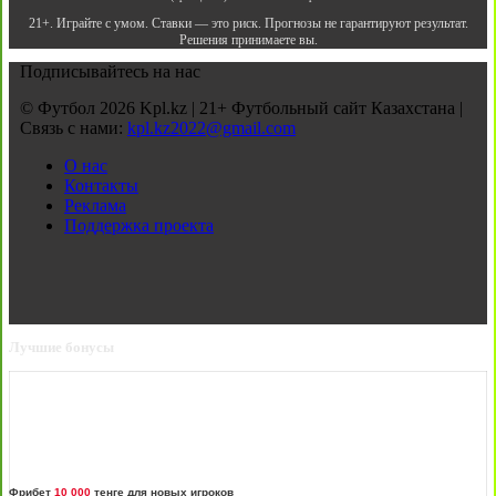
21+. Играйте с умом. Ставки — это риск. Прогнозы не гарантируют результат.
Решения принимаете вы.
Подписывайтесь на нас
© Футбол 2026 Kpl.kz | 21+ Футбольный сайт Казахстана |
Связь с нами:
kpl.kz2022@gmail.com
О нас
Контакты
Реклама
Поддержка проекта
Лучшие бонусы
Фрибет
10 000
тенге для новых игроков