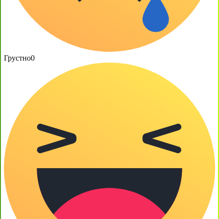
Грустно
0