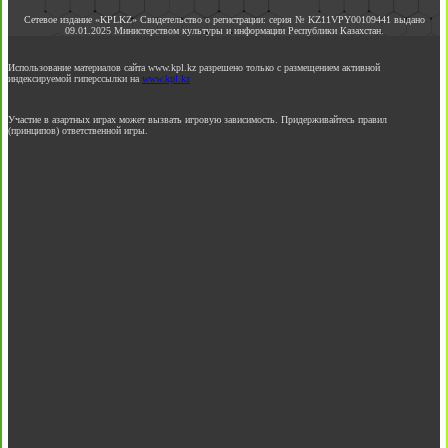
Сетевое издание «KPLKZ» Свидетельство о регистрации: серия № KZ11VPY00109441 выдано
09.01.2025 Министерством культуры и информации Республики Казахстан.
Использование материалов сайта www.kpl.kz разрешено только с размещением активной
индексируемой гиперссылки на
www.kpl.kz
Участие в азартных играх может вызвать игровую зависимость. Придерживайтесь правил
(принципов) ответственной игры.