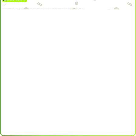
21+
Лицензии №24514359, выданной комитетом индустрии туризма Министерства культуры и спорта Республики Казахстан срок до 27 сентября 2034 года.