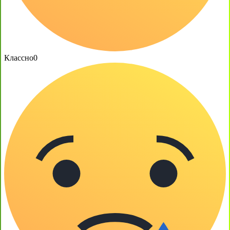
Классно
0