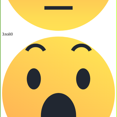
Злой
0