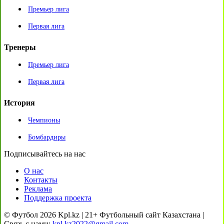
Премьер лига
Первая лига
Тренеры
Премьер лига
Первая лига
История
Чемпионы
Бомбардиры
Подписывайтесь на нас
О нас
Контакты
Реклама
Поддержка проекта
© Футбол 2026 Kpl.kz | 21+ Футбольный сайт Казахстана |
Связь с нами:
kpl.kz2022@gmail.com