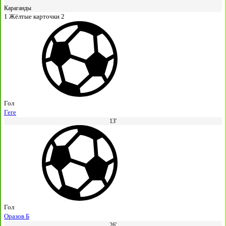
Караганды
1
Жёлтые карточки
2
Гол
Геге
13'
Гол
Оразов Б
26'