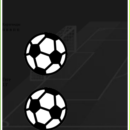
Караганды
п
в
в
п
п
Геге
13'