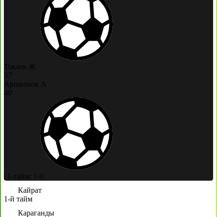
Токаев Ж
37'
Аршкенов А
40'
|
1-тайм: 1-0
Кайрат
1-й тайм
Караганды