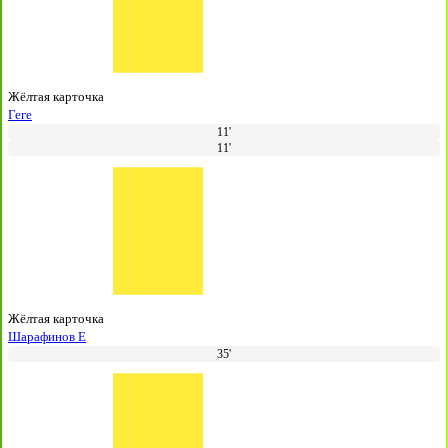
Жёлтая карточка
Геге
11'
11'
Жёлтая карточка
Шарафинов Е
35'