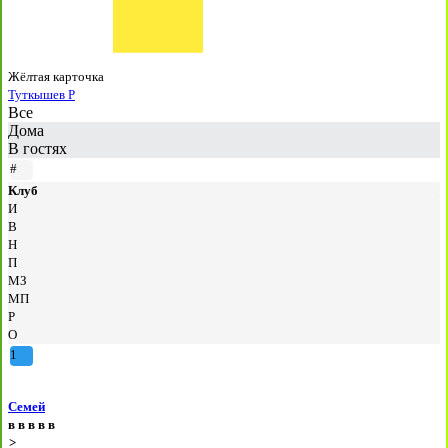
Жёлтая карточка
Туткышев Р
Все
Дома
В гостях
#
Клуб
И
В
Н
П
МЗ
МП
Р
О
1
Семей
в
в
в
в
в
>