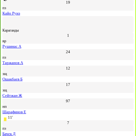
19
пз
Кайо Руиз
Караганды
1
вр
Рушинас А
24
пз
Таржанов А
12
зщ
Ошакбаев Б
17
зщ
Сейтжан Ж
97
нп
Шарафинов Е
11'
7
пз
Бачек Д