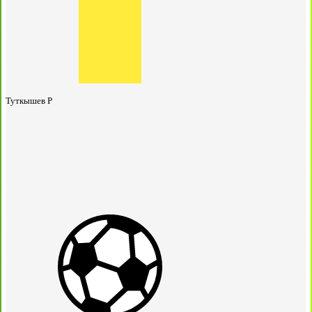
Туткышев Р