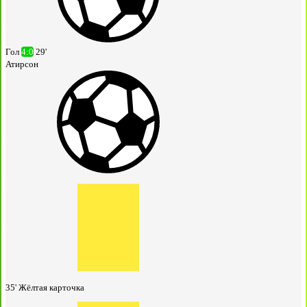
Гол
4:0
29'
Атирсон
35'
Жёлтая карточка