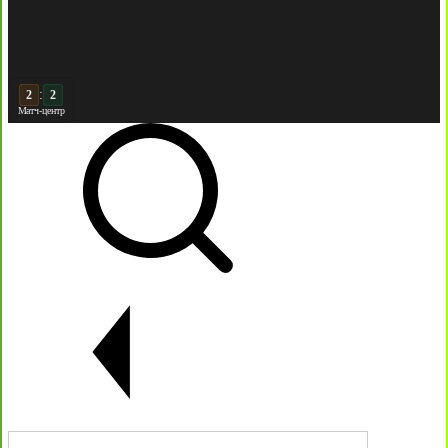
:
3
2
Матч-центр