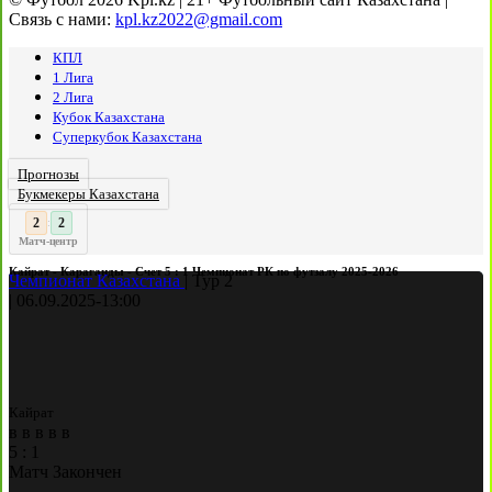
Связь с нами:
kpl.kz2022@gmail.com
КПЛ
1 Лига
2 Лига
Кубок Казахстана
Суперкубок Казахстана
Прогнозы
Букмекеры Казахстана
3
2
:
Матч-центр
Кайрат - Караганды - Счет 5 : 1 Чемпионат РК по футзалу 2025-2026
Чемпионат Казахстана
|
Тур 2
|
06.09.2025
-
13:00
Кайрат
в
в
в
в
в
5
:
1
Матч Закончен