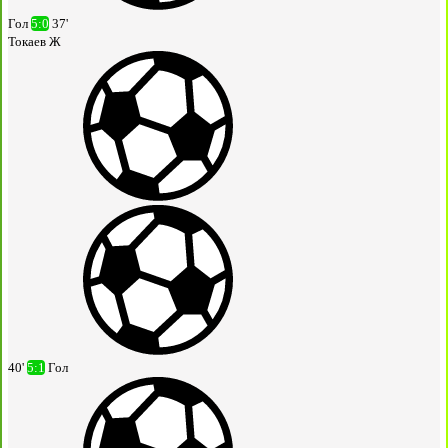
Гол
5:0
37'
Токаев Ж
40'
5:1
Гол