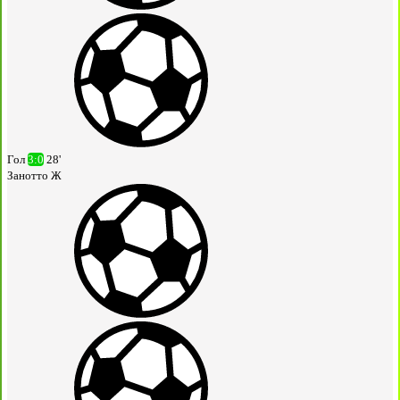
Гол
3:0
28'
Занотто Ж