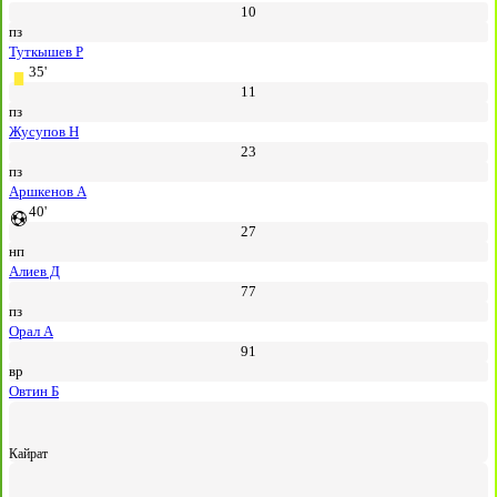
10
пз
Туткышев Р
35'
11
пз
Жусупов Н
23
пз
Аршкенов А
40'
27
нп
Алиев Д
77
пз
Орал А
91
вр
Овтин Б
Кайрат