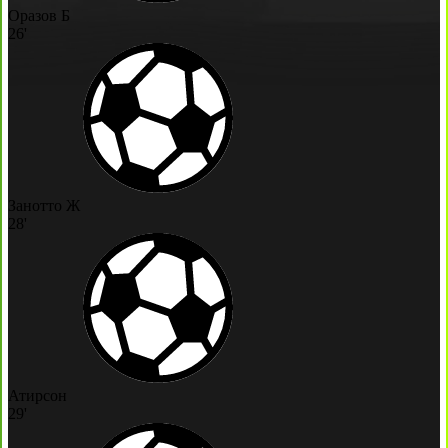
Оразов Б
26'
Занотто Ж
28'
Атирсон
29'