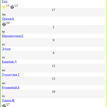
Геге
11'
13'
17
зщ
Оразов Б
26'
2
вр
Шарапиденов Е
6
пз
Эдсон
8
пз
Каирбай Д
12
нп
Турсагулов Т
15
нп
Курманбай Б
18
пз
Токаев Ж
37'