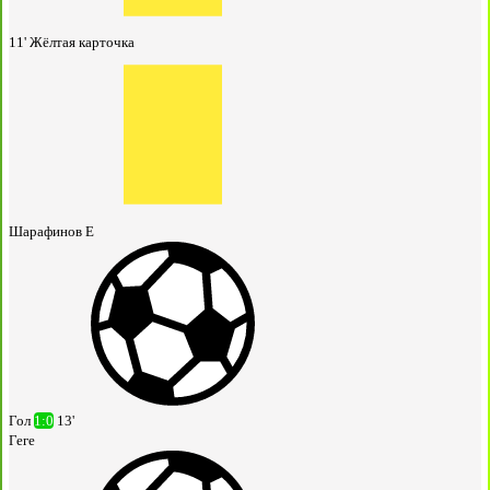
11'
Жёлтая карточка
Шарафинов Е
Гол
1:0
13'
Геге