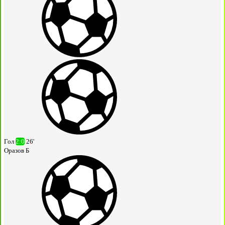
Гол
2:0
26'
Оразов Б