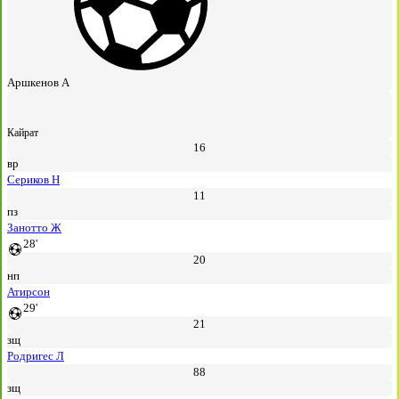
Аршкенов А
Кайрат
16
вр
Сериков Н
11
пз
Занотто Ж
28'
20
нп
Атирсон
29'
21
зщ
Родригес Л
88
зщ