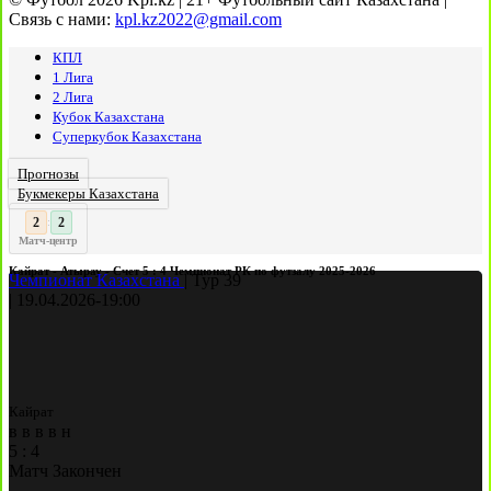
Связь с нами:
kpl.kz2022@gmail.com
КПЛ
1 Лига
2 Лига
Кубок Казахстана
Суперкубок Казахстана
Прогнозы
Букмекеры Казахстана
3
2
:
Матч-центр
Кайрат - Атырау - Счет 5 : 4 Чемпионат РК по футзалу 2025-2026
Чемпионат Казахстана
|
Тур 39
|
19.04.2026
-
19:00
Кайрат
в
в
в
в
н
5
:
4
Матч Закончен