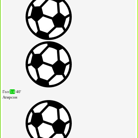
Гол
5:4
40'
Атирсон