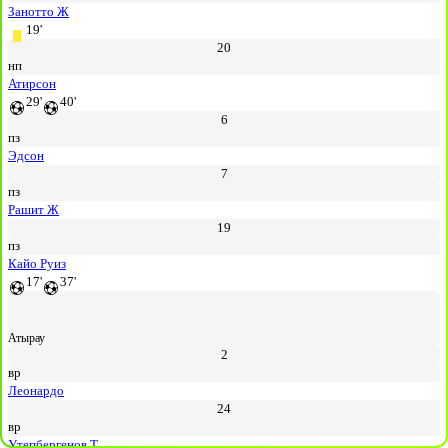
Занотто Ж
19'
20
нп
Атирсон
29'
40'
6
пз
Эдсон
7
пз
Рашит Ж
19
пз
Кайо Руиз
17'
37'
Атырау
2
вр
Леонардо
24
вр
Утепбергенов Т