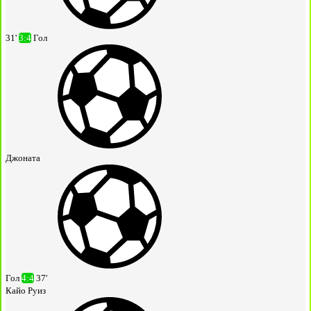
31'
3:4
Гол
Джоната
Гол
4:4
37'
Кайо Руиз