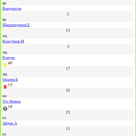
вр
Вандерсон
2
вр
Шарапиденов Е
13
зщ
Кешубаев М
3
зщ
Ромуло
40'
17
зщ
Оразов Б
15'
32
нп
Уго Невеш
19'
25
пз
Айдар А
11
пз