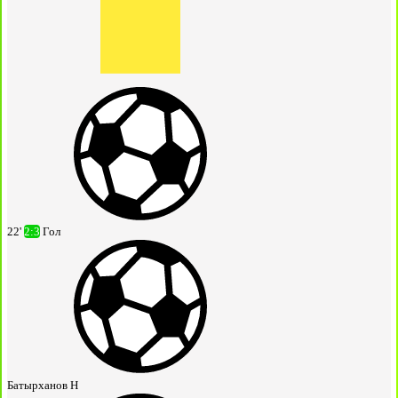
22'
2:3
Гол
Батырханов Н