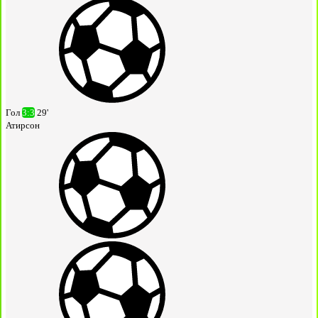
Гол
3:3
29'
Атирсон