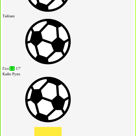
Тайлан
Гол
1:2
17'
Кайо Руиз