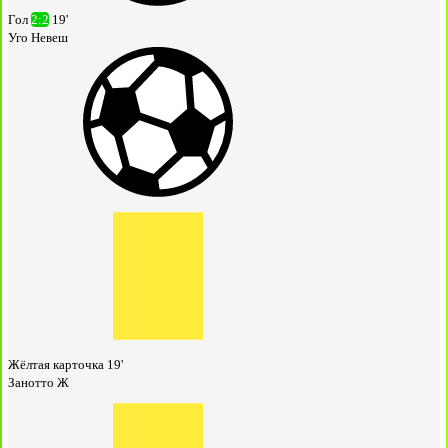
Гол
2:2
19'
Уго Невеш
Жёлтая карточка
19'
Занотто Ж