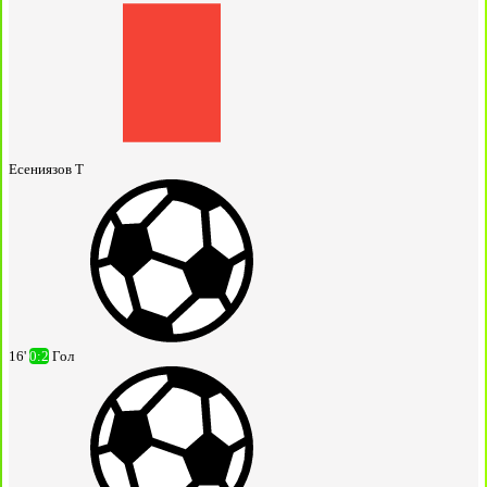
Есениязов Т
16'
0:2
Гол