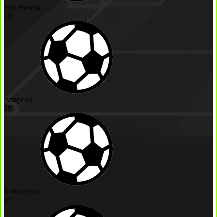
Уго Невеш
19'
Атирсон
29'
Кайо Руиз
37'