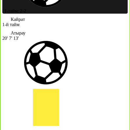
|
1-тайм: 2-2
Кайрат
1-й тайм
Атырау
20'
7'
13'