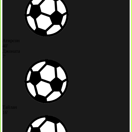
Атирсон
40'
Джоната
7'
Тайлан
16'