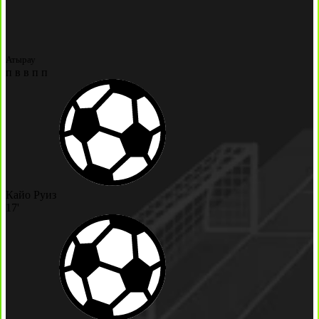
Атырау
п
в
в
п
п
Кайо Руиз
17'