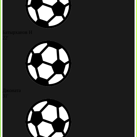
Батырханов Н
22'
Джоната
31'