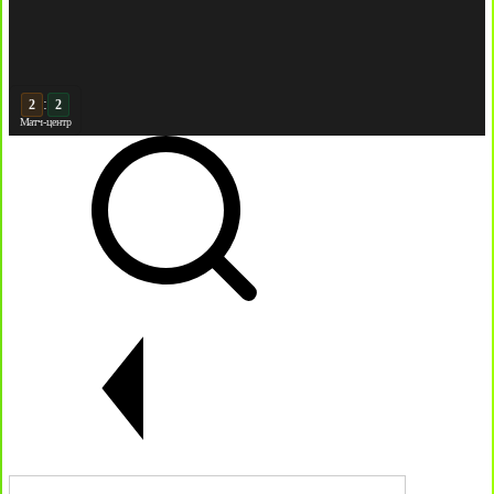
:
3
2
Матч-центр