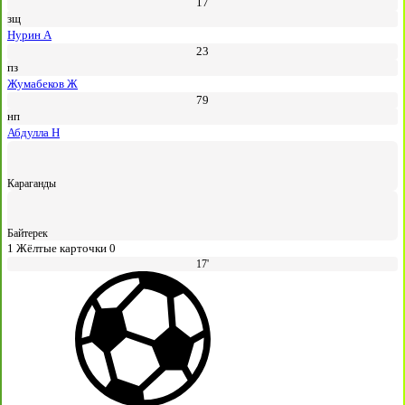
17
зщ
Нурин А
23
пз
Жумабеков Ж
79
нп
Абдулла Н
Караганды
Байтерек
1
Жёлтые карточки
0
17'