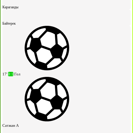
Караганды
Байтерек
17'
0:1
Гол
Сатжан А