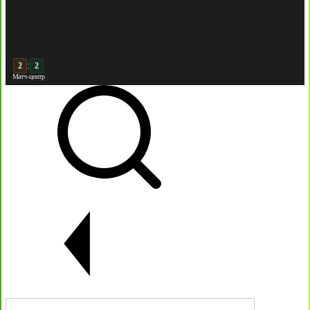
:
3
2
Матч-центр