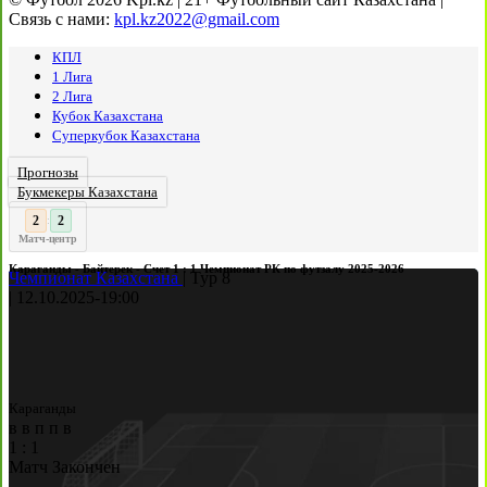
Связь с нами:
kpl.kz2022@gmail.com
КПЛ
1 Лига
2 Лига
Кубок Казахстана
Суперкубок Казахстана
Прогнозы
Букмекеры Казахстана
3
2
:
Матч-центр
Караганды - Байтерек - Счет 1 : 1 Чемпионат РК по футзалу 2025-2026
Чемпионат Казахстана
|
Тур 8
|
12.10.2025
-
19:00
Караганды
в
в
п
п
в
1
:
1
Матч Закончен