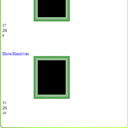
37
26
9
Мади Маратулы
35
26
10