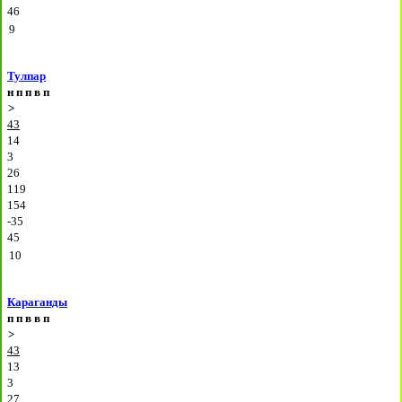
46
9
Тулпар
н
п
п
в
п
>
43
14
3
26
119
154
-35
45
10
Караганды
п
п
в
в
п
>
43
13
3
27