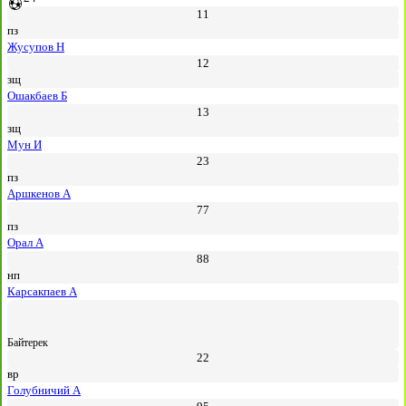
11
пз
Жусупов Н
12
зщ
Ошакбаев Б
13
зщ
Мун И
23
пз
Аршкенов А
77
пз
Орал А
88
нп
Карсакпаев А
Байтерек
22
вр
Голубничий А