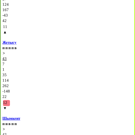
124
167
-43
42
11
▲
Жетысу
п
п
п
п
в
>
43
7
1
35
114
262
-148
22
12
▼
Шымкент
п
н
в
п
п
>
42