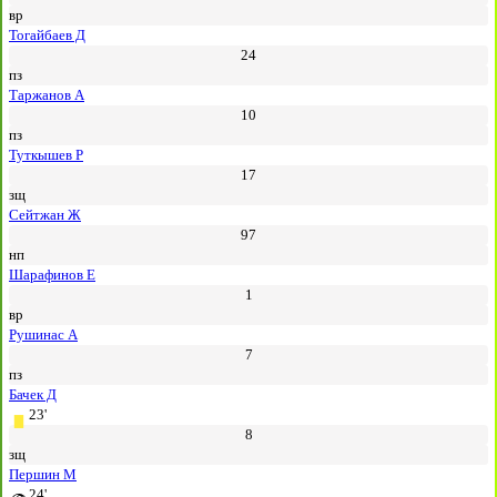
вр
Тогайбаев Д
24
пз
Таржанов А
10
пз
Туткышев Р
17
зщ
Сейтжан Ж
97
нп
Шарафинов Е
1
вр
Рушинас А
7
пз
Бачек Д
23'
8
зщ
Першин М
24'