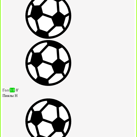
Гол
3:0
8'
Пиялы Н