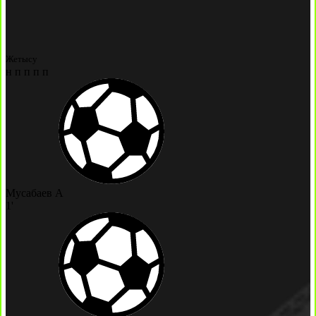
Жетысу
н
п
п
п
п
Мусабаев А
1'