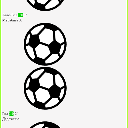
Авто-Гол
1:0
1'
Мусабаев А
Гол
2:0
2'
Дедезиньо