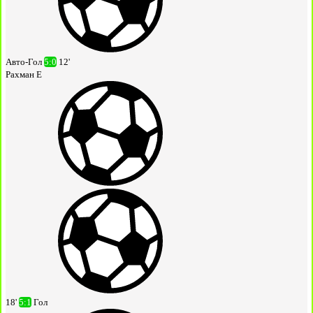
Авто-Гол
5:0
12'
Рахман Е
18'
5:1
Гол