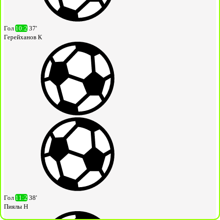
Гол
10:2
37'
Герейханов К
Гол
11:2
38'
Пиялы Н