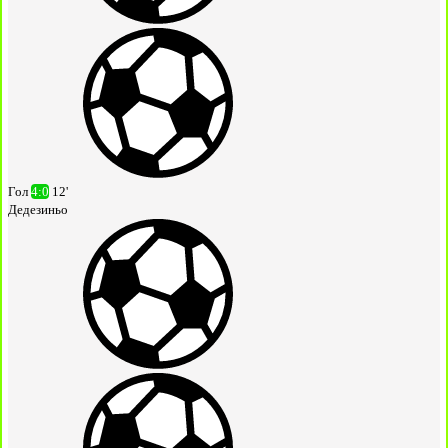
Гол
4:0
12'
Дедезиньо