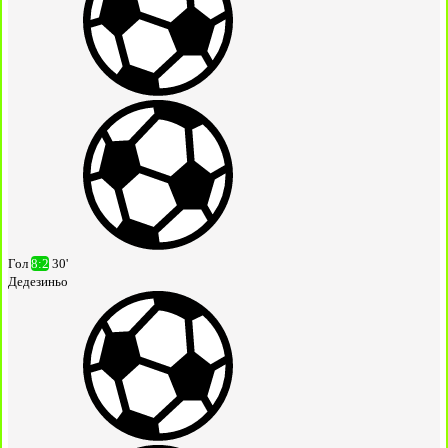
Гол
8:2
30'
Дедезиньо