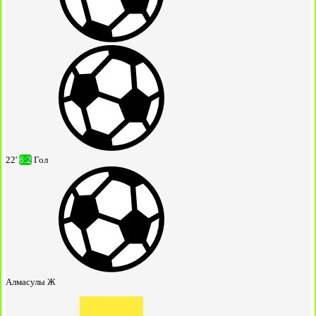
22'
6:2
Гол
Алмасулы Ж