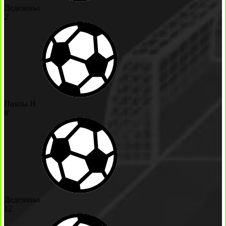
Дедезиньо
2'
Пиялы Н
8'
Дедезиньо
12'