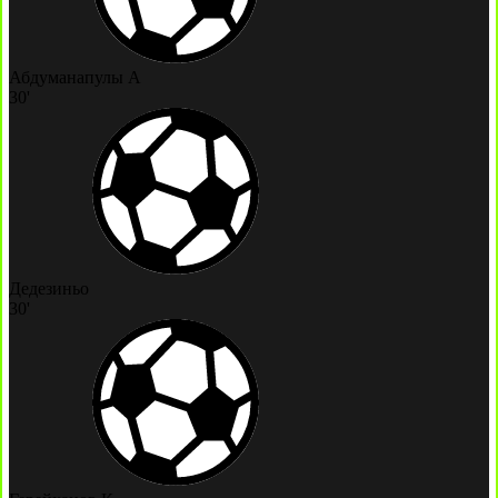
Абдуманапулы А
30'
Дедезиньо
30'