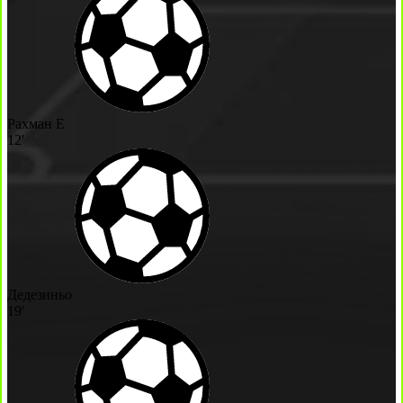
Рахман Е
12'
Дедезиньо
19'