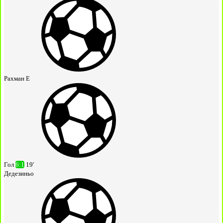
Рахман Е
Гол
6:1
19'
Дедезиньо