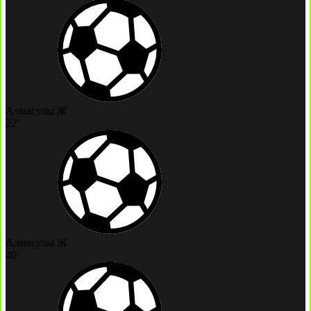
Алмасулы Ж
22'
Алмасулы Ж
40'