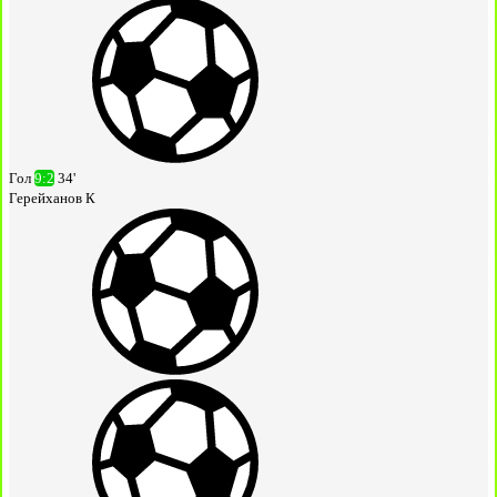
Гол
9:2
34'
Герейханов К