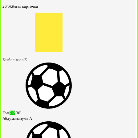
26'
Жёлтая карточка
Бекбосынов Е
Гол
7:2
30'
Абдуманапулы А