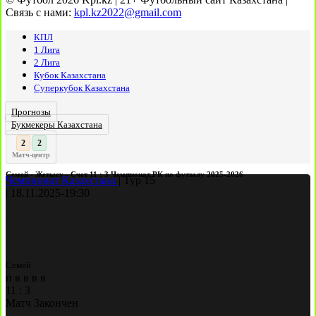
Связь с нами:
kpl.kz2022@gmail.com
КПЛ
1 Лига
2 Лига
Кубок Казахстана
Суперкубок Казахстана
Прогнозы
Букмекеры Казахстана
3
2
:
Матч-центр
Семей - Жетысу - Счет 11 : 3 Чемпионат РК по футзалу 2025-2026
Чемпионат Казахстана
|
Тур 15
|
18.11.2025
-
19:30
Семей
п
в
в
в
в
11
:
3
Матч Закончен