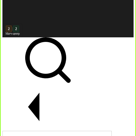
:
3
2
Матч-центр