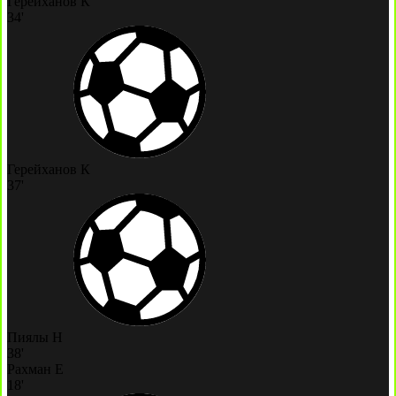
Герейханов К
34'
Герейханов К
37'
Пиялы Н
38'
Рахман Е
18'