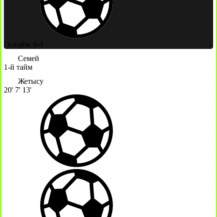
|
1-тайм: 6-1
Семей
1-й тайм
Жетысу
20'
7'
13'