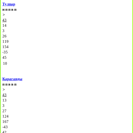
Тулпар
н
п
п
в
п
>
43
14
3
26
119
154
-35
45
10
Караганды
п
п
в
в
п
>
43
13
3
27
124
167
-43
42