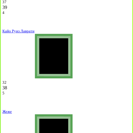
37
39
4
Кайо Руиз Лаврати
32
38
5
Жеже