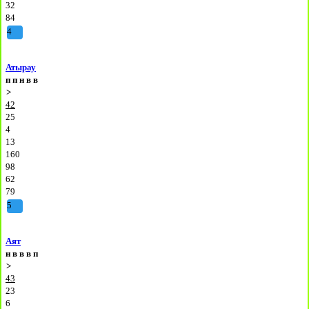
32
84
4
Атырау
п
п
н
в
в
>
42
25
4
13
160
98
62
79
5
Аят
н
в
в
в
п
>
43
23
6