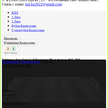
Связь с нами:
kpl.kz2022@gmail.com
КПЛ
1 Лига
2 Лига
Кубок Казахстана
Суперкубок Казахстана
Прогнозы
Букмекеры Казахстана
3
3
:
Матч-центр
Байтерек - Аят - Счет 2 : 0 Чемпионат РК по футзалу 2025-2026
Чемпионат Казахстана
|
Тур 43
|
16.05.2026
-
17:00
Байтерек
в
в
в
в
п
2
:
0
Матч Закончен