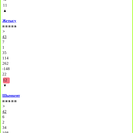
11
▲
Жетысу
п
п
п
п
в
>
43
7
1
35
114
262
-148
22
12
▼
Шымкент
п
н
в
п
п
>
42
6
2
34
108