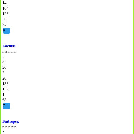
14
164
128
36
75
6
Каспий
п
в
п
п
п
>
43
20
3
20
133
132
1
63
7
Байтерек
в
в
в
п
в
>