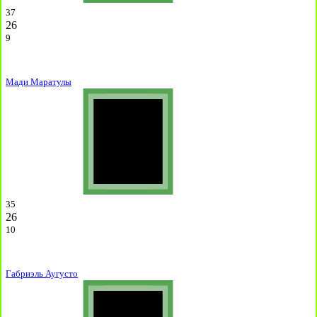
37
26
9
Мади Маратулы
35
26
10
Габриэль Аугусто