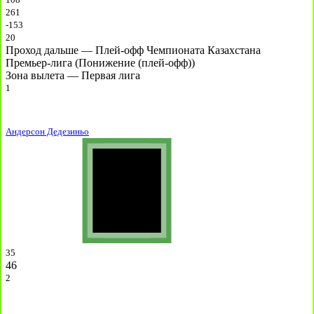
261
-153
20
Проход дальше — Плей-офф Чемпионата Казахстана
Премьер-лига (Понижение (плей-офф))
Зона вылета — Первая лига
1
Андерсон Дедезиньо
35
46
2