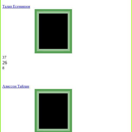
Талап Есениязов
37
26
8
Алиссон Тайлан