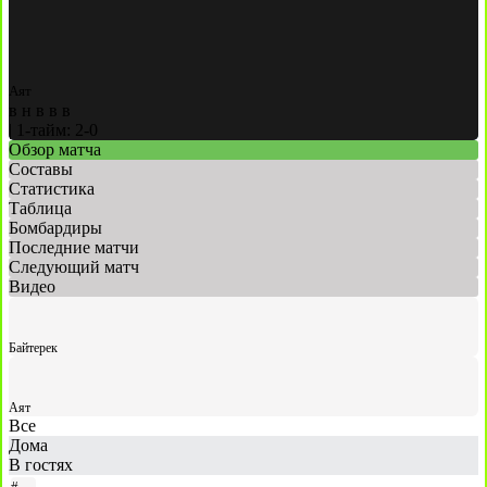
Аят
в
н
в
в
в
|
1-тайм: 2-0
Обзор матча
Составы
Статистика
Таблица
Бомбардиры
Последние матчи
Следующий матч
Видео
Байтерек
Аят
Все
Дома
В гостях
#