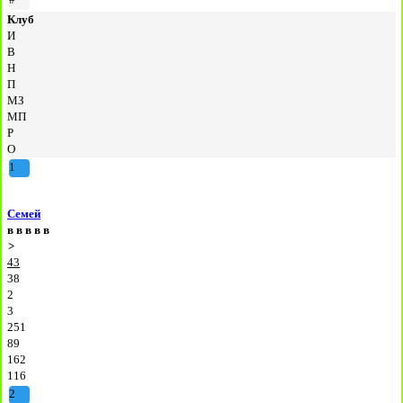
Клуб
И
В
Н
П
МЗ
МП
Р
О
1
Семей
в
в
в
в
в
>
43
38
2
3
251
89
162
116
2