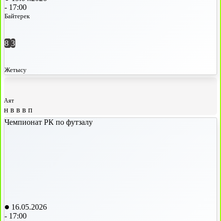
-
17:00
Байтерек
8
3
Жетысу
Аят
н
в
в
в
п
Чемпионат РК по футзалу
16.05.2026
-
17:00