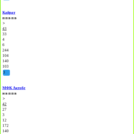
Кайрат
п
п
в
п
в
>
43
33
4
6
244
104
140
103
3
МФК Актобе
н
в
п
п
в
>
42
27
3
12
172
140