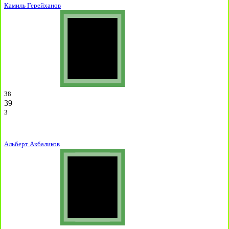
Камиль Герейханов
38
39
3
Альберт Акбаликов