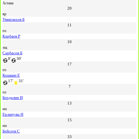
Астана
20
вр
Умирзахов Б
11
пз
Карбаев Р
10
зщ
Сарбасов Б
8'
30'
17
пз
Кошкин Е
17'
31'
7
пз
Бердалин И
13
нп
Ерланулы Н
15
нп
Бейсеев С
33