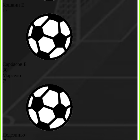
Кошкин Е
17'
Сарбасов Б
30'
Марсело
7'
Дедезиньо