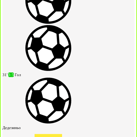
31'
3:5
Гол
Дедезиньо