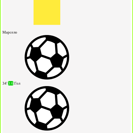
Марсело
34'
3:6
Гол