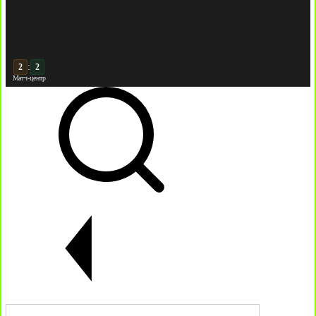
:
2
Матч-центр