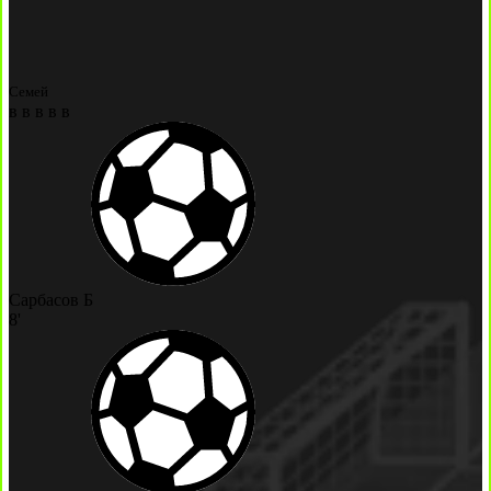
Семей
в
в
в
в
в
Сарбасов Б
8'