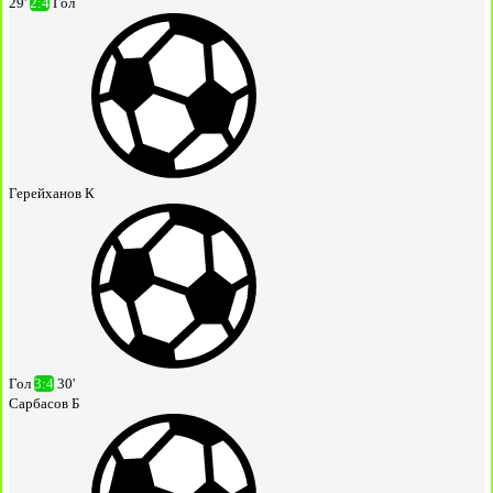
29'
2:4
Гол
Герейханов К
Гол
3:4
30'
Сарбасов Б