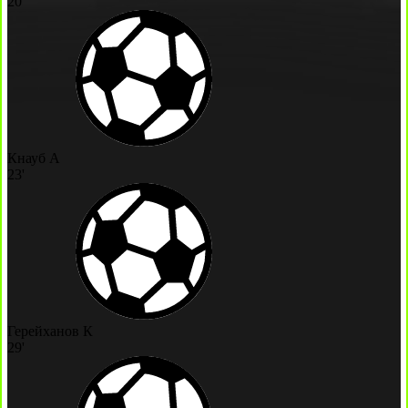
20'
Кнауб А
23'
Герейханов К
29'