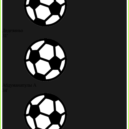
Дедезиньо
31'
Абдуманапулы А
34'