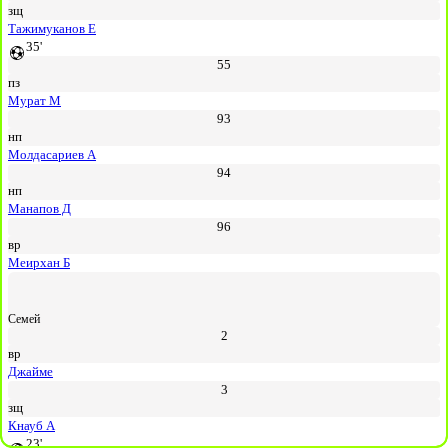
зщ
Тажимуканов Е
35'
55
пз
Мурат М
93
нп
Молдасариев А
94
нп
Манапов Д
96
вр
Меирхан Б
Семей
2
вр
Джайме
3
зщ
Кнауб А
23'