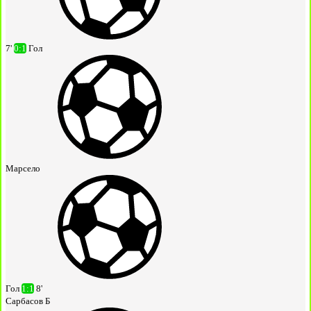
7'
0:1
Гол
Марсело
Гол
1:1
8'
Сарбасов Б