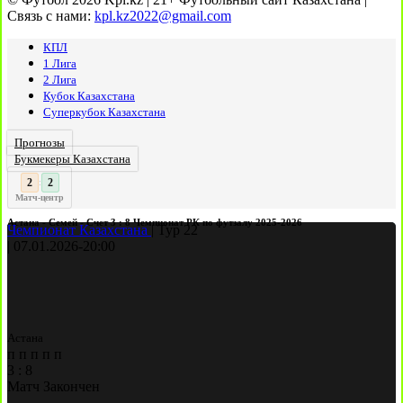
Связь с нами:
kpl.kz2022@gmail.com
КПЛ
1 Лига
2 Лига
Кубок Казахстана
Суперкубок Казахстана
Прогнозы
Букмекеры Казахстана
2
:
Матч-центр
Астана - Семей - Счет 3 : 8 Чемпионат РК по футзалу 2025-2026
Чемпионат Казахстана
|
Тур 22
|
07.01.2026
-
20:00
Астана
п
п
п
п
п
3
:
8
Матч Закончен