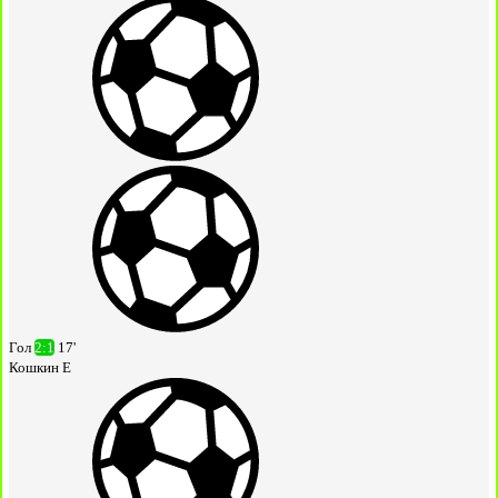
Гол
2:1
17'
Кошкин Е