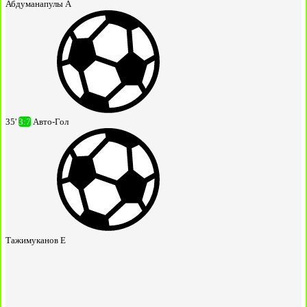
Абдуманапулы А
35'
3:7
Авто-Гол
Тажимуканов Е