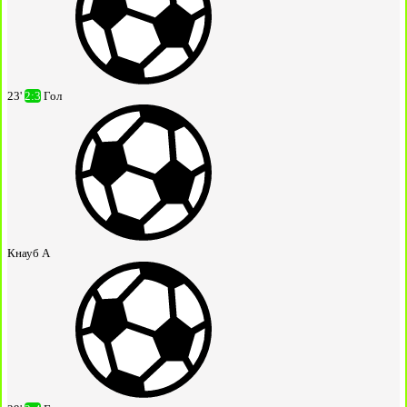
23'
2:3
Гол
Кнауб А