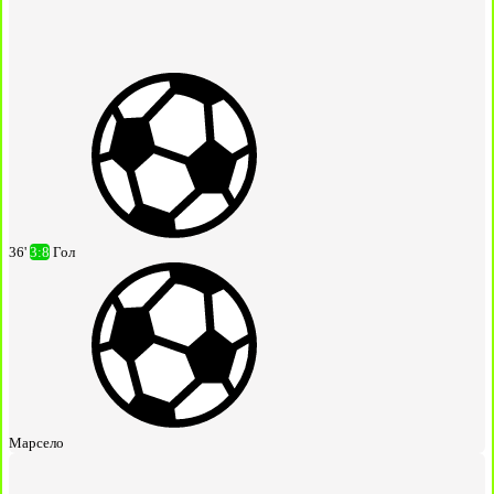
36'
3:8
Гол
Марсело