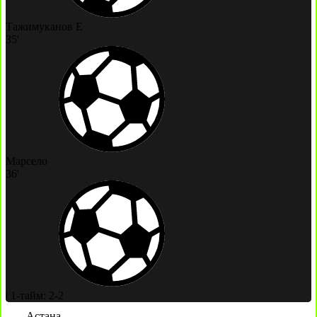
Тажимуканов Е
35'
Марсело
36'
|
1-тайм: 2-2
Астана