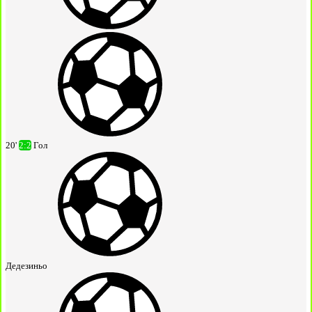
20'
2:2
Гол
Дедезиньо