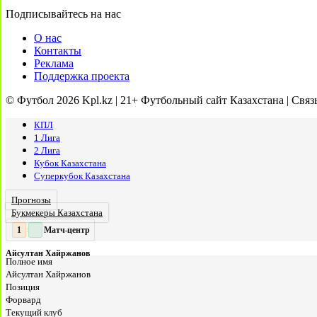
Подписывайтесь на нас
О нас
Контакты
Реклама
Поддержка проекта
© Футбол 2026 Kpl.kz | 21+ Футбольный сайт Казахстана | Связ
КПЛ
1 Лига
2 Лига
Кубок Казахстана
Суперкубок Казахстана
Прогнозы
Букмекеры Казахстана
Матч-центр
2
:
Айсултан Хайржанов
Полное имя
Айсултан Хайржанов
Позиция
Форвард
Текущий клуб