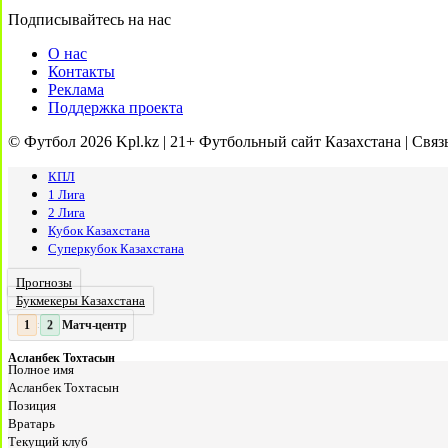
Подписывайтесь на нас
О нас
Контакты
Реклама
Поддержка проекта
© Футбол 2026 Kpl.kz | 21+ Футбольный сайт Казахстана | Связ
КПЛ
1 Лига
2 Лига
Кубок Казахстана
Суперкубок Казахстана
Прогнозы
Букмекеры Казахстана
Матч-центр
2
2
:
Асланбек Тохтасын
Полное имя
Асланбек Тохтасын
Позиция
Вратарь
Текущий клуб