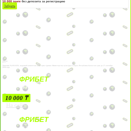
10 000 тенге
без депозита за регистрацию
Забрать
21+
Лицензии №24514359, выданной комитетом индустрии туризма Министерства культуры и спорта Республики Казахстан срок до 27 сентября
2034 года.
ФРИБЕТ
БЕЗ УСЛОВИЙ
10 000 ₸
На сайт
ФРИБЕТ
ЗА ДЕПОЗИТЫ