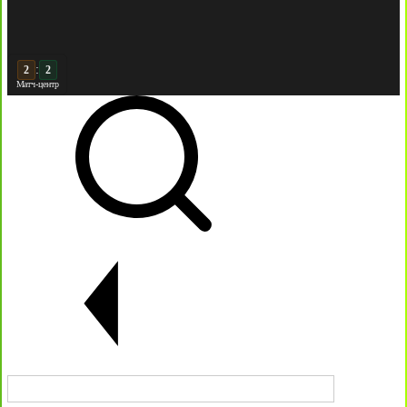
:
3
2
Матч-центр