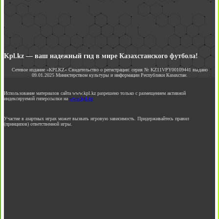
Kpl.kz — ваш надежный гид в мире Казахстанского футбола!
Сетевое издание «KPLKZ» Свидетельство о регистрации: серия № KZ11VPY00109441 выдано
09.01.2025 Министерством культуры и информации Республики Казахстан.
Использование материалов сайта www.kpl.kz разрешено только с размещением активной
индексируемой гиперссылки на
www.kpl.kz
Участие в азартных играх может вызвать игровую зависимость. Придерживайтесь правил
(принципов) ответственной игры.