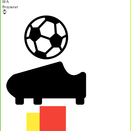
H/A
Результат