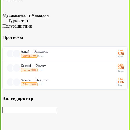
Мухаммедали Алмахан
Туркестан
|
Полузащитник
Прогнозы
Ubet
Алтай — Кызылжар
3.20
КПЛ
Завтра 17:00
Коэф.
Ubet
Каспий — Улытау
2.30
КПЛ
Завтра 20:00
Коэф.
Ubet
Астана — Окжетпес
1.86
КПЛ
9 Авг · 18:00
Коэф.
Календарь игр