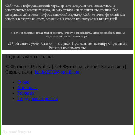
Сайт носит информационный характер и не предоставляет возможности
участвовать в азартных играх, делать ставки или получать выигрыши. Все
материалы сайта носят информационный характер. Сайт не имеет функций для
участия в азартных играх, размещения ставок или получения выигрышей.
Участие в азартных играх может вызвать игровую зависимость. Придерживайтесь правил
(принципов) ответственной игры.
21+. Играйте с умом. Ставки — это риск. Прогнозы не гарантируют результат.
Решения принимаете вы.
Подписывайтесь на нас
© Футбол 2026 Kpl.kz | 21+ Футбольный сайт Казахстана |
Связь с нами:
kpl.kz2022@gmail.com
О нас
Контакты
Реклама
Поддержка проекта
Лучшие бонусы