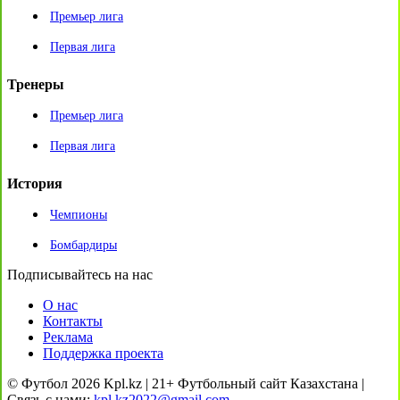
Премьер лига
Первая лига
Тренеры
Премьер лига
Первая лига
История
Чемпионы
Бомбардиры
Подписывайтесь на нас
О нас
Контакты
Реклама
Поддержка проекта
© Футбол 2026 Kpl.kz | 21+ Футбольный сайт Казахстана |
Связь с нами:
kpl.kz2022@gmail.com