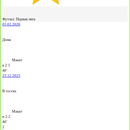
Футзал: Первая лига
03.02.2026
Дома
Макат
в
2:1
40`
25.12.2025
В гостях
Макат
н
2:2
40`
2