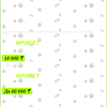
21+
Лицензии №24514359, выданной комитетом индустрии туризма Министерства культуры и спорта Республики Казахстан срок до 27 сентября
2034 года.
ФРИБЕТ
БЕЗ УСЛОВИЙ
10 000 ₸
На сайт
ФРИБЕТ
ЗА ДЕПОЗИТЫ
До 60 000 ₸