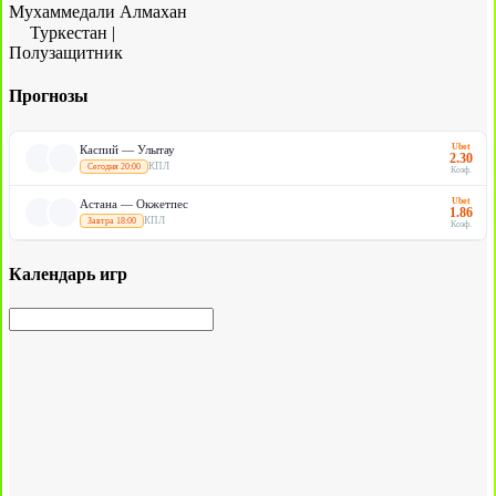
Мухаммедали Алмахан
Туркестан
|
Полузащитник
Прогнозы
Ubet
Каспий — Улытау
2.30
КПЛ
Сегодня 20:00
Коэф.
Ubet
Астана — Окжетпес
1.86
КПЛ
Завтра 18:00
Коэф.
Календарь игр