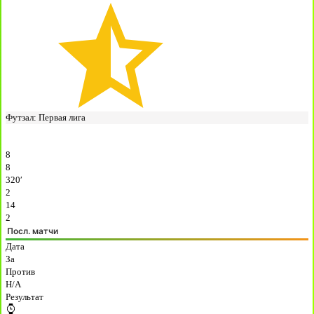
Футзал: Первая лига
8
8
320′
2
14
2
Посл. матчи
Дата
За
Против
H/A
Результат