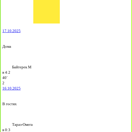
17.10.2025
Дома
Байтерек М
в
4:2
40`
2
16.10.2025
В гостях
Тараз-Омега
в
0:3