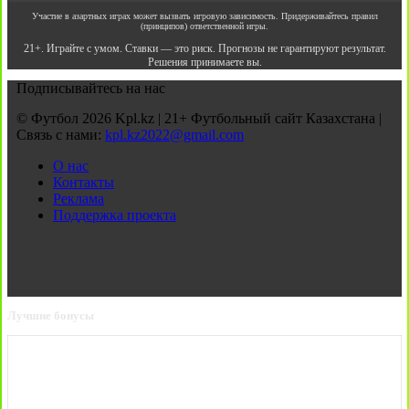
Участие в азартных играх может вызвать игровую зависимость. Придерживайтесь правил
(принципов) ответственной игры.
21+. Играйте с умом. Ставки — это риск. Прогнозы не гарантируют результат.
Решения принимаете вы.
Подписывайтесь на нас
© Футбол 2026 Kpl.kz | 21+ Футбольный сайт Казахстана |
Связь с нами:
kpl.kz2022@gmail.com
О нас
Контакты
Реклама
Поддержка проекта
Лучшие бонусы