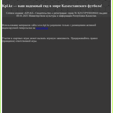
Kpl.kz — ваш надежный гид в мире Казахстанского футбола!
Сетевое издание «KPLKZ» Свидетельство о регистрации: серия № KZ11VPY00109441 выдано
09.01.2025 Министерством культуры и информации Республики Казахстан.
Использование материалов сайта www.kpl.kz разрешено только с размещением активной
индексируемой гиперссылки на
www.kpl.kz
Участие в азартных играх может вызвать игровую зависимость. Придерживайтесь правил
(принципов) ответственной игры.