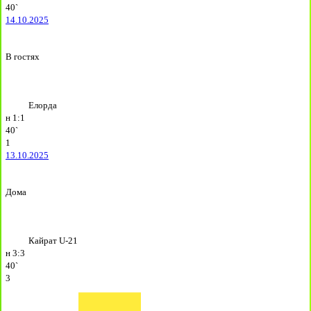
40`
14.10.2025
В гостях
Елорда
н
1:1
40`
1
13.10.2025
Дома
Кайрат U-21
н
3:3
40`
3