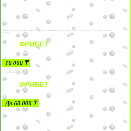
21+
Лицензии №24514359, выданной комитетом индустрии туризма Министерства культуры и спорта Республики Казахстан срок до 27 сентября
2034 года.
ФРИБЕТ
БЕЗ УСЛОВИЙ
10 000 ₸
На сайт
ФРИБЕТ
ЗА ДЕПОЗИТЫ
До 60 000 ₸