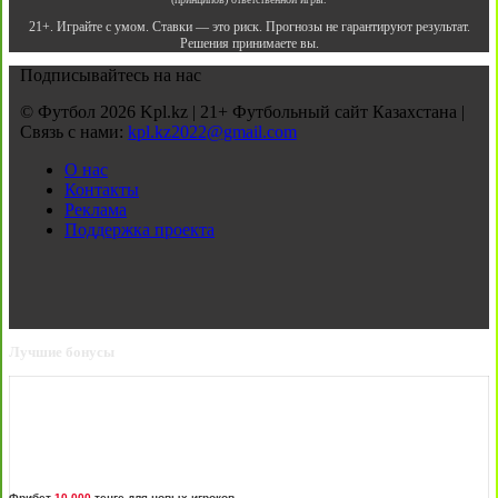
21+. Играйте с умом. Ставки — это риск. Прогнозы не гарантируют результат.
Решения принимаете вы.
Подписывайтесь на нас
© Футбол 2026 Kpl.kz | 21+ Футбольный сайт Казахстана |
Связь с нами:
kpl.kz2022@gmail.com
О нас
Контакты
Реклама
Поддержка проекта
Лучшие бонусы
Фрибет
10 000
тенге для новых игроков