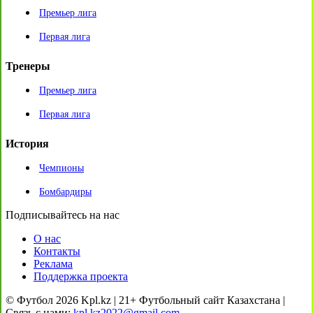
Премьер лига
Первая лига
Тренеры
Премьер лига
Первая лига
История
Чемпионы
Бомбардиры
Подписывайтесь на нас
О нас
Контакты
Реклама
Поддержка проекта
© Футбол 2026 Kpl.kz | 21+ Футбольный сайт Казахстана |
Связь с нами:
kpl.kz2022@gmail.com