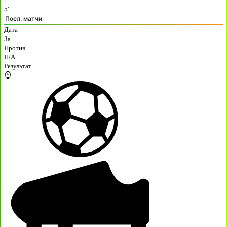
5′
Посл. матчи
Дата
За
Против
H/A
Результат