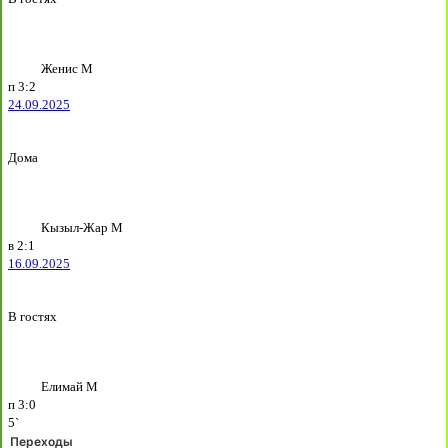
Женис М
п
3:2
24.09.2025
Дома
Кызыл-Жар М
в
2:1
16.09.2025
В гостях
Елимай М
п
3:0
5`
Переходы