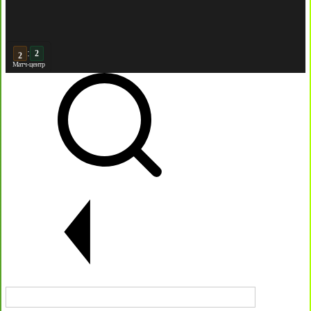
:
3
Матч-центр