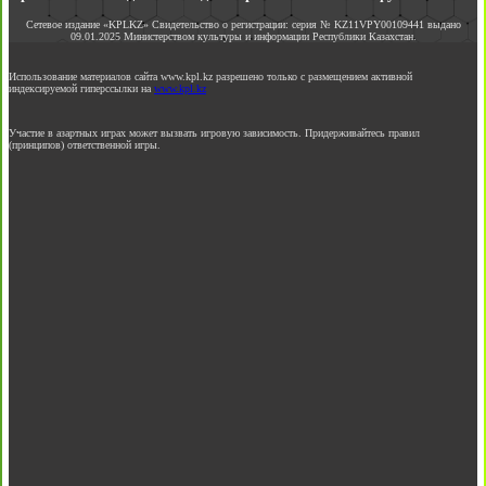
Сетевое издание «KPLKZ» Свидетельство о регистрации: серия № KZ11VPY00109441 выдано
09.01.2025 Министерством культуры и информации Республики Казахстан.
Использование материалов сайта www.kpl.kz разрешено только с размещением активной
индексируемой гиперссылки на
www.kpl.kz
Участие в азартных играх может вызвать игровую зависимость. Придерживайтесь правил
(принципов) ответственной игры.