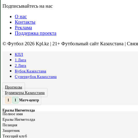
Подписывайтесь на нас
О нас
Контакты
Реклама
Поддержка проекта
© Футбол 2026 Kpl.kz | 21+ Футбольный сайт Казахстана | Связ
КПЛ
1 Лига
2 Лига
Кубок Казахстана
Суперкубок Казахстана
Прогнозы
Букмекеры Казахстана
Матч-центр
1
:
Ералы Нигметолда
Полное имя
Ералы Нигметолда
Позиция
Защитник
Текущий клуб