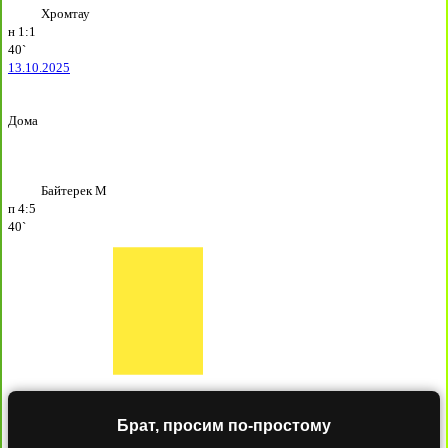
Хромтау
н
1:1
40`
13.10.2025
Дома
Байтерек М
п
4:5
40`
Брат, просим по-простому