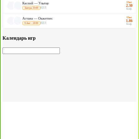
Ubet
Каспий — Улытау
2.30
КПЛ
Завтра 20:00
Коэф.
Ubet
Астана — Окжетпес
1.86
КПЛ
9 Авг · 18:00
Коэф.
Календарь игр