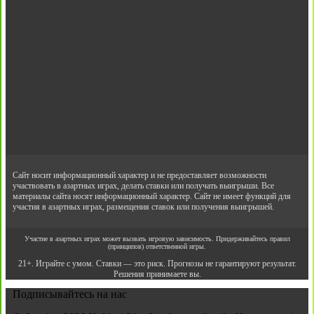
Сайт носит информационный характер и не предоставляет возможности
участвовать в азартных играх, делать ставки или получать выигрыши. Все
материалы сайта носят информационный характер. Сайт не имеет функций для
участия в азартных играх, размещения ставок или получения выигрышей.
Участие в азартных играх может вызвать игровую зависимость. Придерживайтесь правил
(принципов) ответственной игры.
21+. Играйте с умом. Ставки — это риск. Прогнозы не гарантируют результат.
Решения принимаете вы.
Подписывайтесь на нас