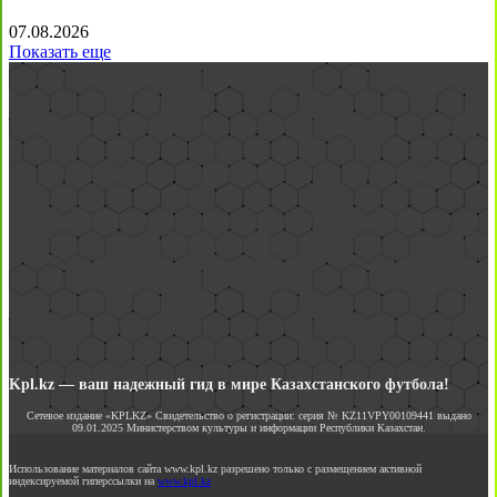
07.08.2026
Показать еще
Kpl.kz — ваш надежный гид в мире Казахстанского футбола!
Сетевое издание «KPLKZ» Свидетельство о регистрации: серия № KZ11VPY00109441 выдано
09.01.2025 Министерством культуры и информации Республики Казахстан.
Использование материалов сайта www.kpl.kz разрешено только с размещением активной
индексируемой гиперссылки на
www.kpl.kz