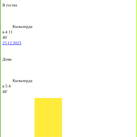
В гостях
Кызылорда
в
4:11
40`
25.12.2025
Дома
Кызылорда
в
5:4
40`