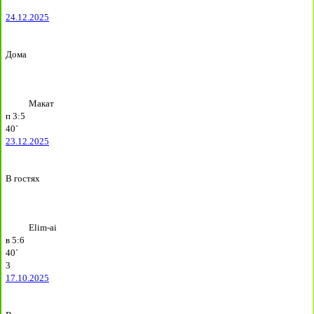
24.12.2025
Дома
Макат
п
3:5
40`
23.12.2025
В гостях
Elim-ai
в
5:6
40`
3
17.10.2025