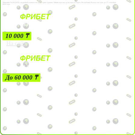
Лицензии №24514359, выданной комитетом индустрии туризма Министерства культуры и спорта Республики Казахстан срок до 27 сентября
2034 года.
ФРИБЕТ
БЕЗ УСЛОВИЙ
10 000 ₸
На сайт
ФРИБЕТ
ЗА ДЕПОЗИТЫ
До 60 000 ₸