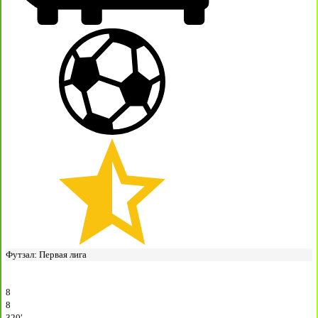
Футзал: Первая лига
8
8
320′