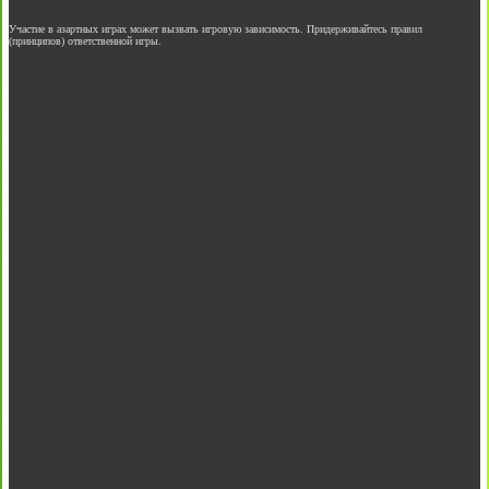
Участие в азартных играх может вызвать игровую зависимость. Придерживайтесь правил
(принципов) ответственной игры.