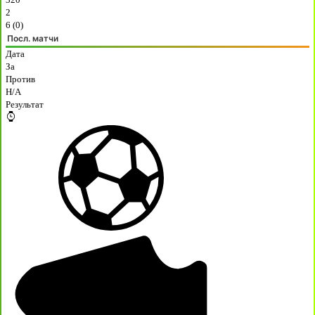
2
6 (0)
Посл. матчи
Дата
За
Против
H/A
Результат