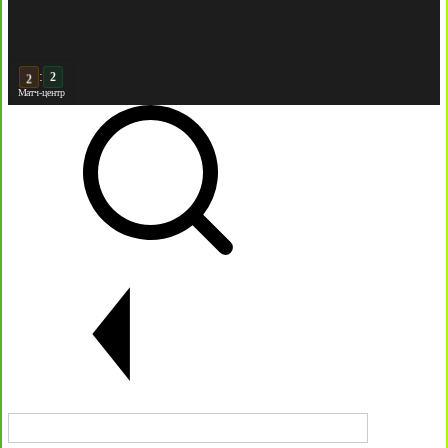
:
3
2
Матч-центр