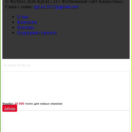
© Футбол 2026 Kpl.kz | 21+ Футбольный сайт Казахстана |
Связь с нами:
kpl.kz2022@gmail.com
О нас
Контакты
Реклама
Поддержка проекта
Лучшие бонусы
Фрибет
10 000
тенге для новых игроков
Забрать