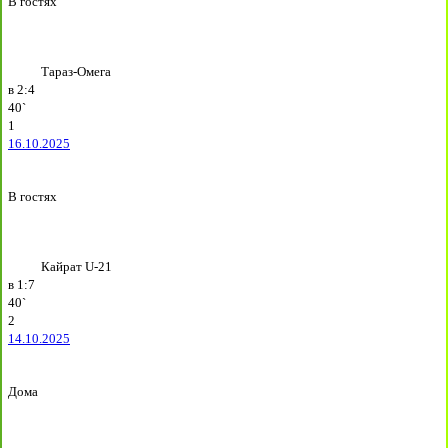
В гостях
Тараз-Омега
в
2:4
40`
1
16.10.2025
В гостях
Кайрат U-21
в
1:7
40`
2
14.10.2025
Дома