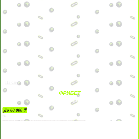
На сайт
ФРИБЕТ
ЗА ДЕПОЗИТЫ
До 60 000 ₸
21+
Лицензии №24514359, выданной комитетом индустрии туризма Министерства культуры и спорта Республики Казахстан срок до 27 сентября 2034 года.