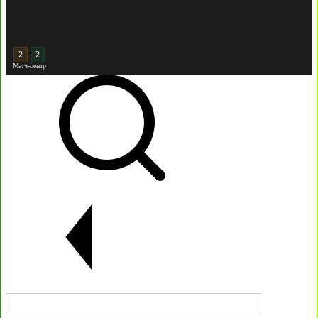
:
3
2
Матч-центр