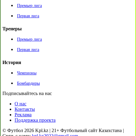
Премьер лига
Первая лига
Тренеры
Премьер лига
Первая лига
История
Чемпионы
Бомбардиры
Подписывайтесь на нас
О нас
Контакты
Реклама
Поддержка проекта
© Футбол 2026 Kpl.kz | 21+ Футбольный сайт Казахстана |
Связь с нами:
kpl.kz2022@gmail.com