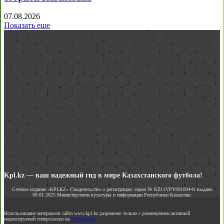
07.08.2026
Показать еще
Kpl.kz — ваш надежный гид в мире Казахстанского футбола!
Сетевое издание «KPLKZ» Свидетельство о регистрации: серия № KZ11VPY00109441 выдано
09.01.2025 Министерством культуры и информации Республики Казахстан.
Использование материалов сайта www.kpl.kz разрешено только с размещением активной
индексируемой гиперссылки на
www.kpl.kz