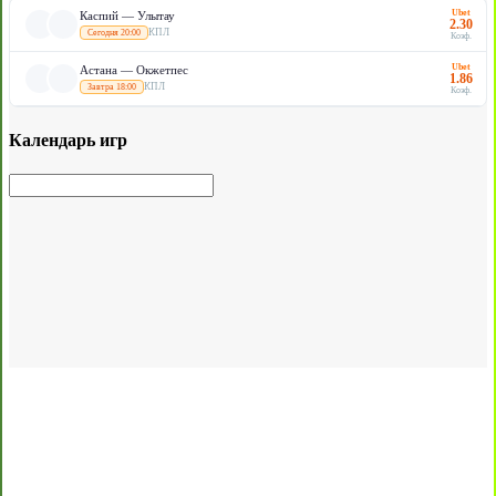
Ubet
Каспий — Улытау
2.30
КПЛ
Сегодня 20:00
Коэф.
Ubet
Астана — Окжетпес
1.86
КПЛ
Завтра 18:00
Коэф.
Календарь игр