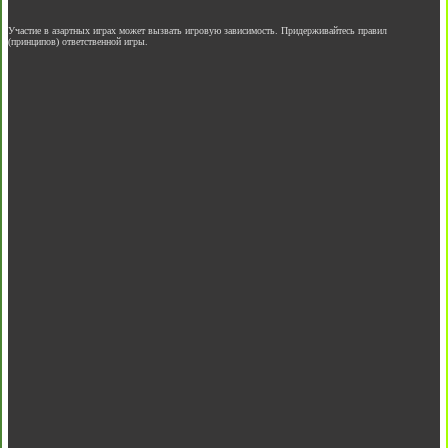
Участие в азартных играх может вызвать игровую зависимость. Придерживайтесь правил
(принципов) ответственной игры.