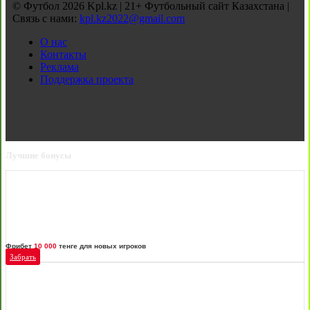
© Футбол 2026 Kpl.kz | 21+ Футбольный сайт Казахстана |
Связь с нами:
kpl.kz2022@gmail.com
О нас
Контакты
Реклама
Поддержка проекта
Лучшие бонусы
Фрибет
10 000
тенге для новых игроков
Забрать