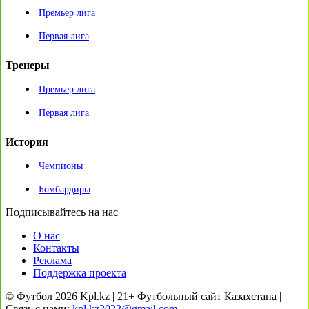
Премьер лига
Первая лига
Тренеры
Премьер лига
Первая лига
История
Чемпионы
Бомбардиры
Подписывайтесь на нас
О нас
Контакты
Реклама
Поддержка проекта
© Футбол 2026 Kpl.kz | 21+ Футбольный сайт Казахстана |
Связь с нами:
kpl.kz2022@gmail.com