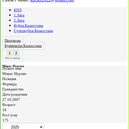
КПЛ
1 Лига
2 Лига
Кубок Казахстана
Суперкубок Казахстана
Прогнозы
Букмекеры Казахстана
3
2
:
Матч-центр
Мирас Нурлан
Полное имя
Мирас Нурлан
Позиция
Форвард
Гражданство
Дата рождения
27.10.2007
Возраст
18
Рост (см)
175