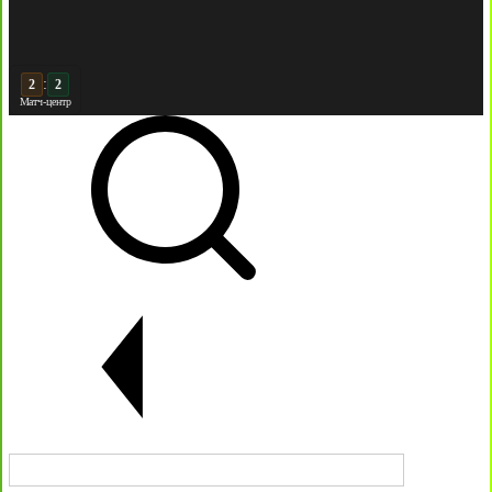
:
3
2
Матч-центр