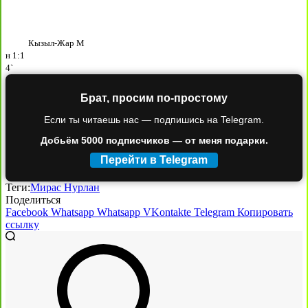
Кызыл-Жар М
н
1:1
4`
Брат, просим по-простому
Если ты читаешь нас — подпишись на Telegram.
Добьём 5000 подписчиков — от меня подарки.
Перейти в Telegram
Теги:
Мирас Нурлан
Поделиться
Facebook
Whatsapp
Whatsapp
VKontakte
Telegram
Копировать
ссылку