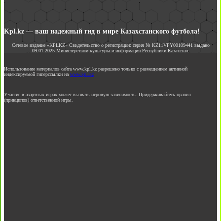
Kpl.kz — ваш надежный гид в мире Казахстанского футбола!
Сетевое издание «KPLKZ» Свидетельство о регистрации: серия № KZ11VPY00109441 выдано
09.01.2025 Министерством культуры и информации Республики Казахстан.
Использование материалов сайта www.kpl.kz разрешено только с размещением активной
индексируемой гиперссылки на
www.kpl.kz
Участие в азартных играх может вызвать игровую зависимость. Придерживайтесь правил
(принципов) ответственной игры.