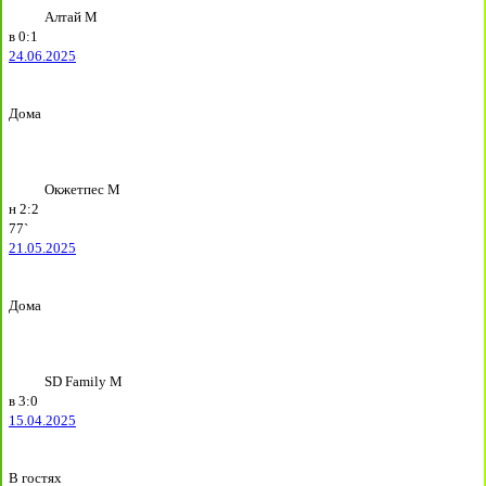
Алтай М
в
0:1
24.06.2025
Дома
Окжетпес М
н
2:2
77`
21.05.2025
Дома
SD Family М
в
3:0
15.04.2025
В гостях