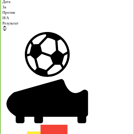
Дата
За
Против
H/A
Результат