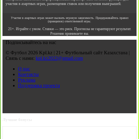
участия в азартных играх, размещения ставок или получения выигрышей.
Участие в азартных играх может вызвать игровую зависимость. Придерживайтесь правил
(принципов) ответственной игры.
21+. Играйте с умом. Ставки — это риск. Прогнозы не гарантируют результат.
Решения принимаете вы.
Подписывайтесь на нас
© Футбол 2026 Kpl.kz | 21+ Футбольный сайт Казахстана |
Связь с нами:
kpl.kz2022@gmail.com
О нас
Контакты
Реклама
Поддержка проекта
Лучшие бонусы