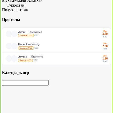
Мухаммедали Алмахан
Туркестан
|
Полузащитник
Прогнозы
Ubet
Алтай — Кызылжар
3.20
КПЛ
Сегодня 17:00
Коэф.
Ubet
Каспий — Улытау
2.30
КПЛ
Сегодня 20:00
Коэф.
Ubet
Астана — Окжетпес
1.86
КПЛ
Завтра 18:00
Коэф.
Календарь игр