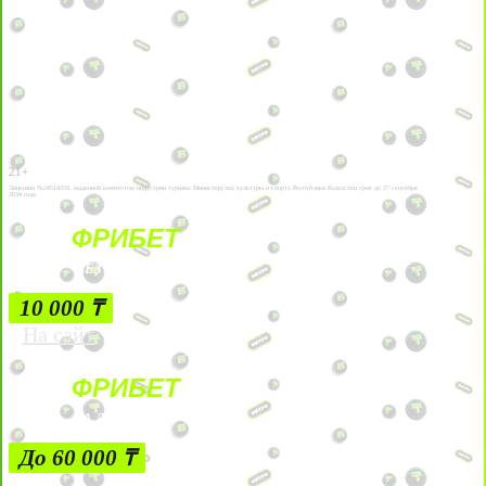
21+
Лицензии №24514359, выданной комитетом индустрии туризма Министерства культуры и спорта Республики Казахстан срок до 27 сентября
2034 года.
ФРИБЕТ
БЕЗ УСЛОВИЙ
10 000 ₸
На сайт
ФРИБЕТ
ЗА ДЕПОЗИТЫ
До 60 000 ₸