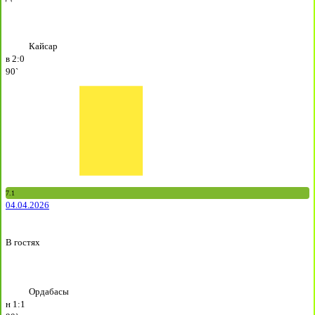
Кайсар
в
2:0
90`
7.1
04.04.2026
В гостях
Ордабасы
н
1:1