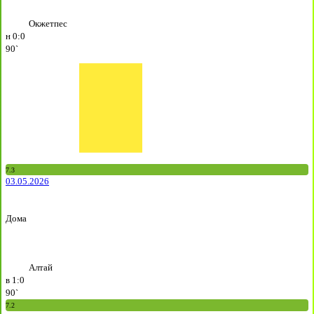
Окжетпес
н
0:0
90`
7.3
03.05.2026
Дома
Алтай
в
1:0
90`
7.2