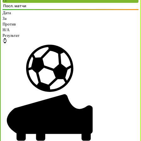
7.1
Посл. матчи
Дата
За
Против
H/A
Результат