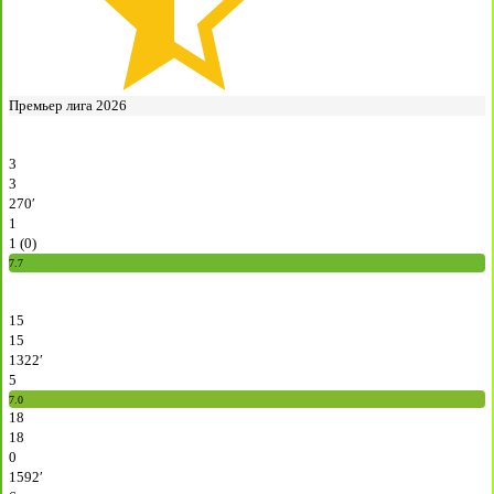
Премьер лига 2026
3
3
270′
1
1 (0)
7.7
15
15
1322′
5
7.0
18
18
0
1592′