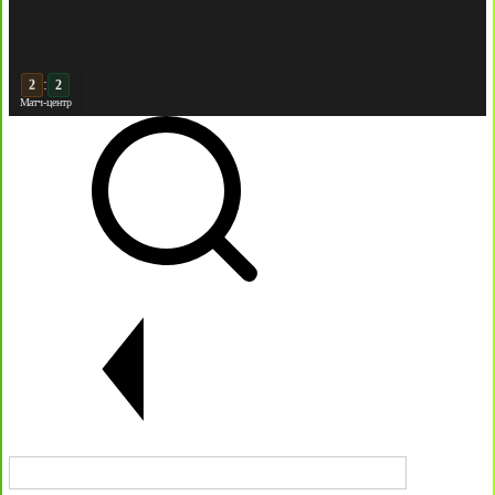
:
3
2
Матч-центр