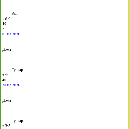
Аят
н
6:6
40`
2
01.03.2026
Дома
Тулпар
в
4:1
40`
28.02.2026
Дома
Тулпар
п
3:5