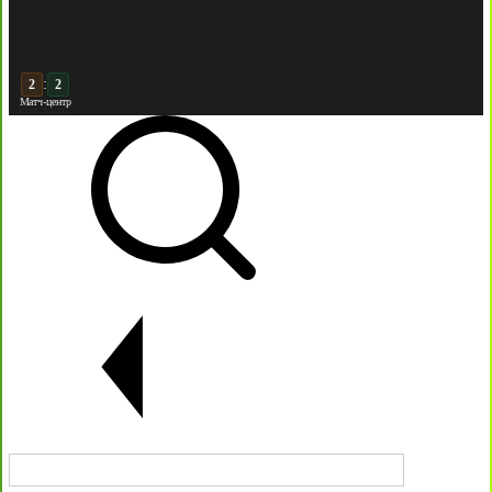
:
2
Матч-центр