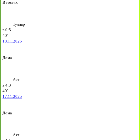
В гостях
Тулпар
в
0:5
40`
18.11.2025
Дома
Аят
в
4:3
40`
17.11.2025
Дома
Аят