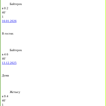
Байтерек
в
0:2
40`
1
16.01.2026
В гостях
Байтерек
в
4:6
40`
13.12.2025
Дома
Жетысу
в
9:4
40`
1