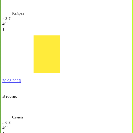
Кайрат
п
3:7
40`
1
29.03.2026
В гостях
Семей
п
6:3
40`