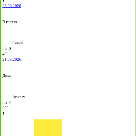
1
28.03.2026
В гостях
Семей
п
9:0
40`
21.03.2026
Дома
Атырау
п
2:4
40`
1