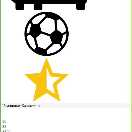
Чемпионат Казахстана
38
38
1520′