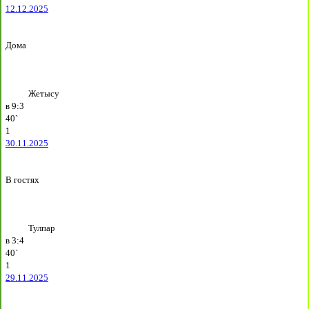
12.12.2025
Дома
Жетысу
в
9:3
40`
1
30.11.2025
В гостях
Тулпар
в
3:4
40`
1
29.11.2025