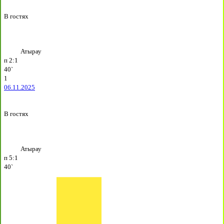
В гостях
Атырау
п
2:1
40`
1
06.11.2025
В гостях
Атырау
п
5:1
40`