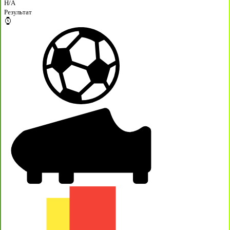
H/A
Результат