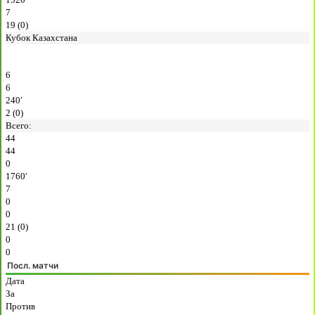
7
19 (0)
Кубок Казахстана
6
6
240′
2 (0)
Всего:
44
44
0
1760′
7
0
0
21 (0)
0
0
Посл. матчи
Дата
За
Против