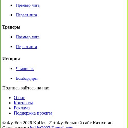
Премьер лига
Первая лига
Тренеры
Премьер лига
Первая лига
История
Чемпионы
Бомбардиры
Подписывайтесь на нас
О нас
Контакты
Реклама
Поддержка проекта
© Футбол 2026 Kpl.kz | 21+ Футбольный сайт Казахстана |
Связь с нами:
kpl.kz2022@gmail.com