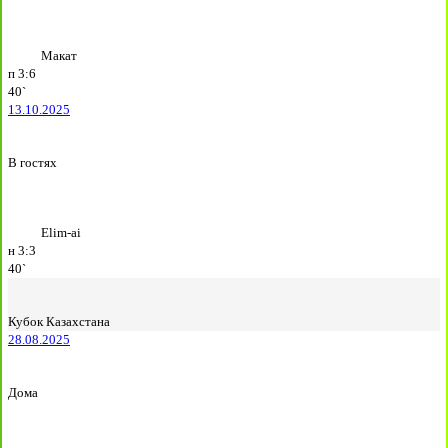
Макат
п
3:6
40`
13.10.2025
В гостях
Elim-ai
н
3:3
40`
Кубок Казахстана
28.08.2025
Дома