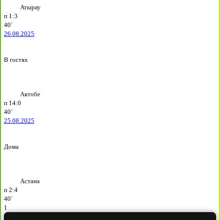
Атырау
п
1:3
40`
26.08.2025
В гостях
Актобе
п
14:0
40`
25.08.2025
Дома
Астана
п
2:4
40`
1