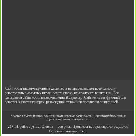
Сайт носит информационный характер и не предоставляет возможности
участвовать в азартных играх, делать ставки или получать выигрыши. Все
материалы сайта носят информационный характер. Сайт не имеет функций для
участия в азартных играх, размещения ставок или получения выигрышей.
Участие в азартных играх может вызвать игровую зависимость. Придерживайтесь правил
(принципов) ответственной игры.
21+. Играйте с умом. Ставки — это риск. Прогнозы не гарантируют результат.
Решения принимаете вы.