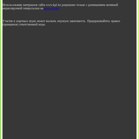
Использование материалов сайта www.kpl.kz разрешено только с размещением активной
индексируемой гиперссылки на
www.kpl.kz
Участие в азартных играх может вызвать игровую зависимость. Придерживайтесь правил
(принципов) ответственной игры.