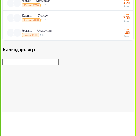
Алтай — Кызылжар
3.20
КПЛ
Сегодня 17:00
Коэф.
Ubet
Каспий — Улытау
2.30
КПЛ
Сегодня 20:00
Коэф.
Ubet
Астана — Окжетпес
1.86
КПЛ
Завтра 18:00
Коэф.
Календарь игр