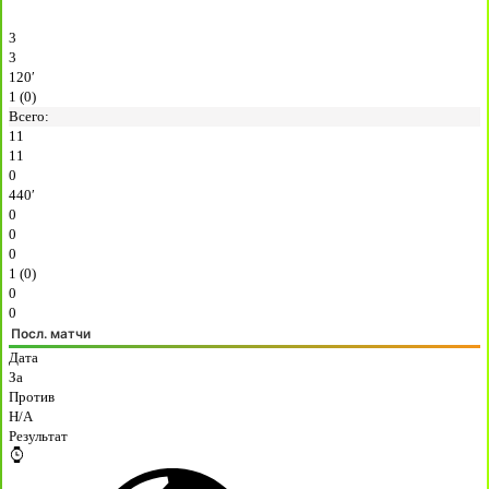
3
3
120′
1 (0)
Всего:
11
11
0
440′
0
0
0
1 (0)
0
0
Посл. матчи
Дата
За
Против
H/A
Результат