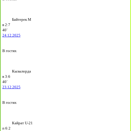
Байтерек М
в
2:7
40`
24.12.2025
В гостях
Кызылорда
в
3:6
40`
23.12.2025
В гостях
Кайрат U-21
п
6:2