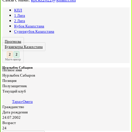
КПЛ
1 Лига
2 Лига
Кубок Казахстана
Суперкубок Казахстана
Прогнозы
Букмекеры Казахстана
3
3
:
Матч-центр
Нурлыбек Сабыров
Полное имя
Нурлыбек Сабыров
Позиция
Полузащитник
Текущий клуб
Тараз-Омега
Гражданство
Дата рождения
24.07.2002
Возраст
24