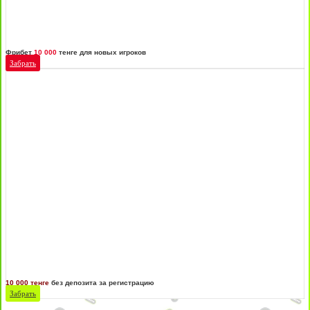
Фрибет
10 000
тенге для новых игроков
Забрать
10 000 тенге
без депозита за регистрацию
Забрать