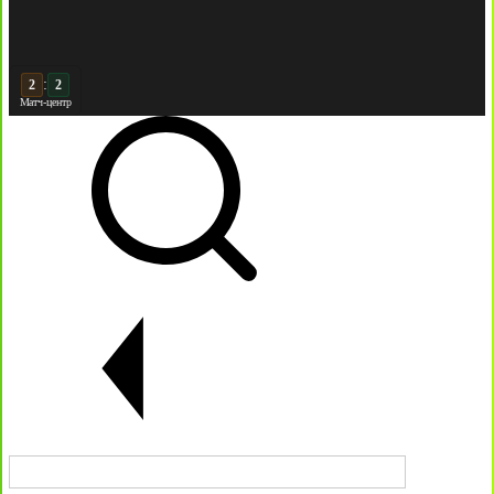
:
3
2
Матч-центр