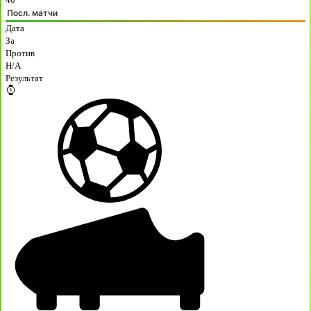
Посл. матчи
Дата
За
Против
H/A
Результат