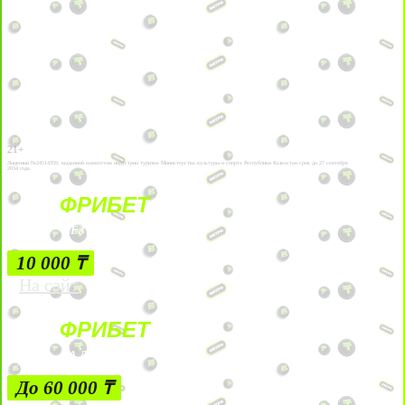
21+
Лицензии №24514359, выданной комитетом индустрии туризма Министерства культуры и спорта Республики Казахстан срок до 27 сентября
2034 года.
ФРИБЕТ
БЕЗ УСЛОВИЙ
10 000 ₸
На сайт
ФРИБЕТ
ЗА ДЕПОЗИТЫ
До 60 000 ₸