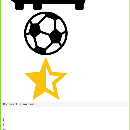
Футзал: Первая лига
1
1
40′