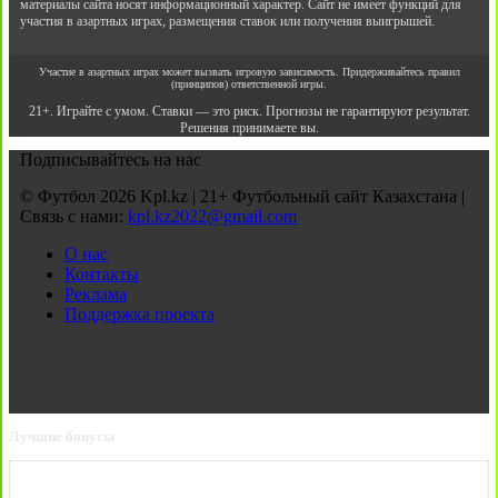
материалы сайта носят информационный характер. Сайт не имеет функций для
участия в азартных играх, размещения ставок или получения выигрышей.
Участие в азартных играх может вызвать игровую зависимость. Придерживайтесь правил
(принципов) ответственной игры.
21+. Играйте с умом. Ставки — это риск. Прогнозы не гарантируют результат.
Решения принимаете вы.
Подписывайтесь на нас
© Футбол 2026 Kpl.kz | 21+ Футбольный сайт Казахстана |
Связь с нами:
kpl.kz2022@gmail.com
О нас
Контакты
Реклама
Поддержка проекта
Лучшие бонусы