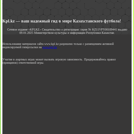
Kpl.kz — ваш надежный гид в мире Казахстанского футбола!
Сетевое издание «KPLKZ» Свидетельство о регистрации: серия № KZ11VPY00109441 выдано
09.01.2025 Министерством культуры и информации Республики Казахстан.
Использование материалов сайта www.kpl.kz разрешено только с размещением активной
индексируемой гиперссылки на
www.kpl.kz
Участие в азартных играх может вызвать игровую зависимость. Придерживайтесь правил
(принципов) ответственной игры.