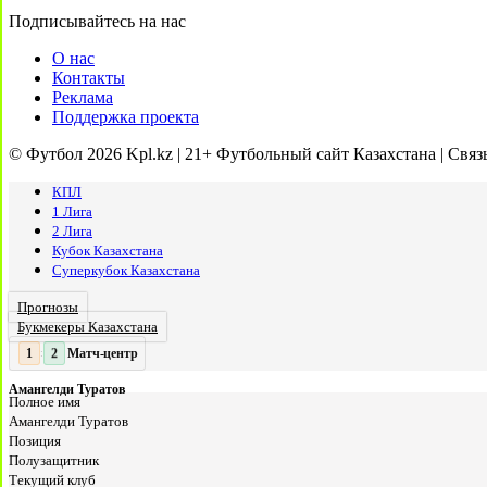
Подписывайтесь на нас
О нас
Контакты
Реклама
Поддержка проекта
© Футбол 2026 Kpl.kz | 21+ Футбольный сайт Казахстана | Связ
КПЛ
1 Лига
2 Лига
Кубок Казахстана
Суперкубок Казахстана
Прогнозы
Букмекеры Казахстана
Матч-центр
2
:
Амангелди Туратов
Полное имя
Амангелди Туратов
Позиция
Полузащитник
Текущий клуб