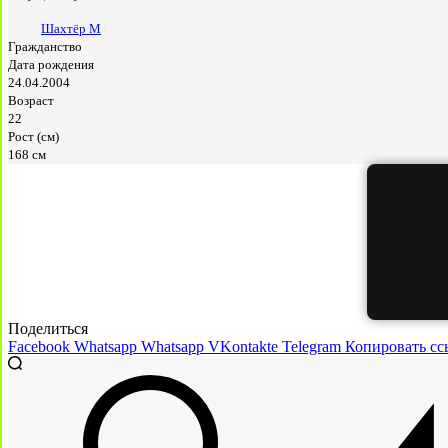
Шахтёр М
Гражданство
Дата рождения
24.04.2004
Возраст
22
Рост (см)
168 см
Поделиться
Facebook
Whatsapp
Whatsapp
VKontakte
Telegram
Копировать сс