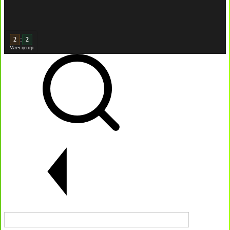
:
3
Матч-центр