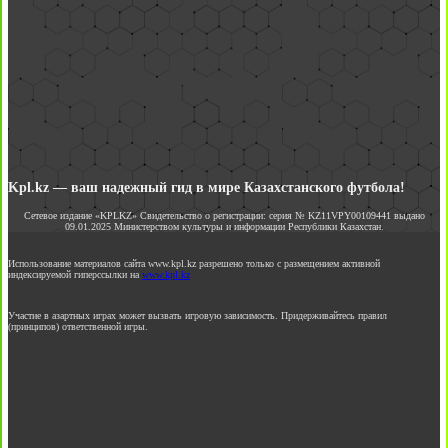
Kpl.kz — ваш надежный гид в мире Казахстанского футбола!
Сетевое издание «KPLKZ» Свидетельство о регистрации: серия № KZ11VPY00109441 выдано
09.01.2025 Министерством культуры и информации Республики Казахстан.
Использование материалов сайта www.kpl.kz разрешено только с размещением активной
индексируемой гиперссылки на
www.kpl.kz
Участие в азартных играх может вызвать игровую зависимость. Придерживайтесь правил
(принципов) ответственной игры.