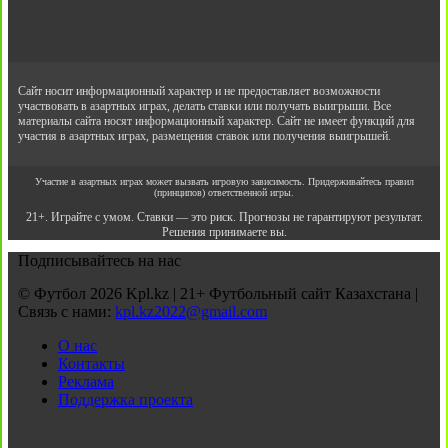
Сайт носит информационный характер и не предоставляет возможности
участвовать в азартных играх, делать ставки или получать выигрыши. Все
материалы сайта носят информационный характер. Сайт не имеет функций для
участия в азартных играх, размещения ставок или получения выигрышей.
Участие в азартных играх может вызвать игровую зависимость. Придерживайтесь правил
(принципов) ответственной игры.
21+. Играйте с умом. Ставки — это риск. Прогнозы не гарантируют результат.
Решения принимаете вы.
Подписывайтесь на нас
© Футбол 2026 Kpl.kz | 21+ Футбольный сайт Казахстана |
Связь с нами:
kpl.kz2022@gmail.com
О нас
Контакты
Реклама
Поддержка проекта