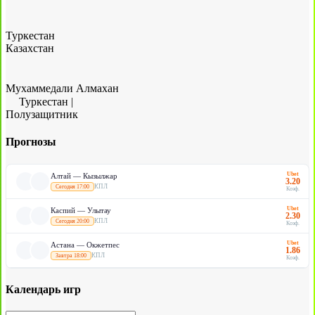
Туркестан
Казахстан
Мухаммедали Алмахан
Туркестан
|
Полузащитник
Прогнозы
Ubet
Алтай — Кызылжар
3.20
КПЛ
Сегодня 17:00
Коэф.
Ubet
Каспий — Улытау
2.30
КПЛ
Сегодня 20:00
Коэф.
Ubet
Астана — Окжетпес
1.86
КПЛ
Завтра 18:00
Коэф.
Календарь игр