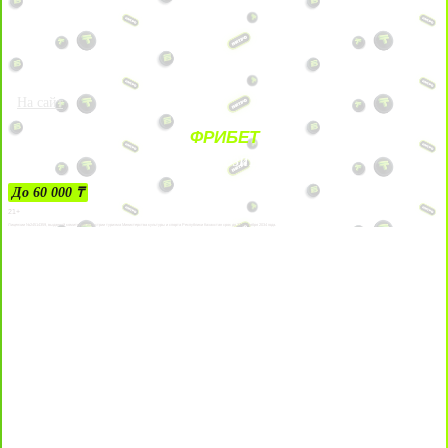
На сайт
ФРИБЕТ
ЗА ДЕПОЗИТЫ
До 60 000 ₸
21+
Лицензии №24514359, выданной комитетом индустрии туризма Министерства культуры и спорта Республики Казахстан срок до 27 сентября 2034 года.