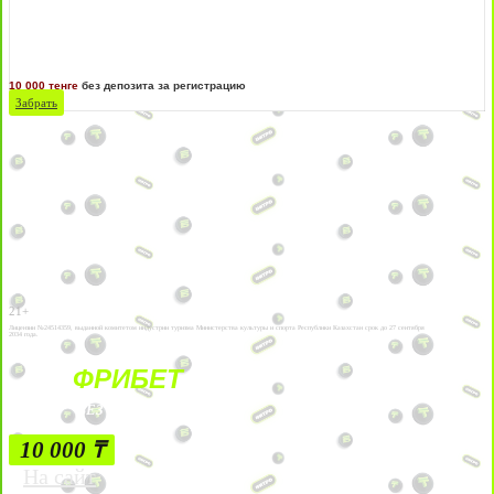
10 000 тенге
без депозита за регистрацию
Забрать
21+
Лицензии №24514359, выданной комитетом индустрии туризма Министерства культуры и спорта Республики Казахстан срок до 27 сентября
2034 года.
ФРИБЕТ
БЕЗ УСЛОВИЙ
10 000 ₸
На сайт