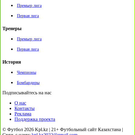
Премьер лига
Первая лига
Тренеры
Премьер лига
Первая лига
История
Чемпионы
Бомбардиры
Подписывайтесь на нас
О нас
Контакты
Реклама
Поддержка проекта
© Футбол 2026 Kpl.kz | 21+ Футбольный сайт Казахстана |
Связь с нами:
kpl.kz2022@gmail.com